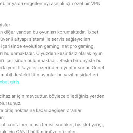
işebilir ya da engellemeyi aşmak için özel bir VPN
hisler
en diğer yandan bu oyunları korumaktadır. 1xbet
enli altyapı sistemi ile servis sağlayıcıları
ar içerisinde evolution gaming, net pro gaming,
eri bulunmaktadır. O yüzden kesintisiz olarak oyun
rı içerisinde bulunmaktadır. Başka bir deyişle bu
ıklarla yeni hikayeler üzerinden oyunlar sunar. Genel
obil destekli tüm oyunlar bu yazılım şirketleri
xbet giriş
.
ihazlar için mevcuttur, böylece dilediğiniz yerden
olursunuz.
ve bitiş noktasına kadar değişen oranlar
r.
ol, container, masa tenisi, snooker, bisiklet yarışı,
dalı için CANLI bölümümüze göz atın.