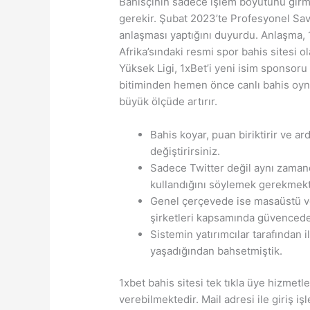
Bahisçinin sadece işlem boyutunu girm
gerekir. Şubat 2023’te Profesyonel Sava
anlaşması yaptığını duyurdu. Anlaşma, 1
Afrika’sındaki resmi spor bahis sitesi o
Yüksek Ligi, 1xBet’i yeni isim sponsor
bitiminden hemen önce canlı bahis oyn
büyük ölçüde artırır.
Bahis koyar, puan biriktirir ve a
değiştirirsiniz.
Sadece Twitter değil aynı zaman
kullandığını söylemek gerekmekt
Genel çerçevede ise masaüstü ve
şirketleri kapsamında güvencede
Sistemin yatırımcılar tarafından 
yaşadığından bahsetmiştik.
1xbet bahis sitesi tek tıkla üye hizmetl
verebilmektedir. Mail adresi ile giriş iş