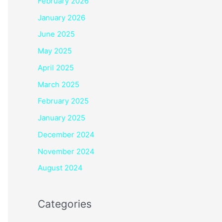
February 2026
January 2026
June 2025
May 2025
April 2025
March 2025
February 2025
January 2025
December 2024
November 2024
August 2024
Categories