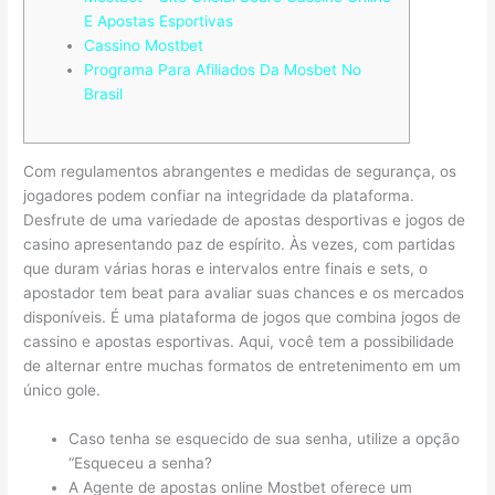
E Apostas Esportivas
Cassino Mostbet
Programa Para Afiliados Da Mosbet No
Brasil
Com regulamentos abrangentes e medidas de segurança, os
jogadores podem confiar na integridade da plataforma.
Desfrute de uma variedade de apostas desportivas e jogos de
casino apresentando paz de espírito. Às vezes, com partidas
que duram várias horas e intervalos entre finais e sets, o
apostador tem beat para avaliar suas chances e os mercados
disponíveis. É uma plataforma de jogos que combina jogos de
cassino e apostas esportivas. Aqui, você tem a possibilidade
de alternar entre muchas formatos de entretenimento em um
único gole.
Caso tenha se esquecido de sua senha, utilize a opção
“Esqueceu a senha?
A Agente de apostas online Mostbet oferece um