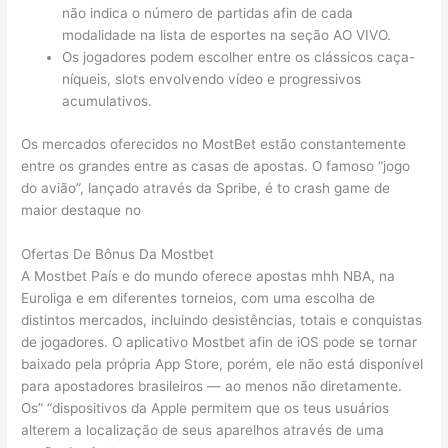
não indica o número de partidas afin de cada
modalidade na lista de esportes na seção AO VIVO.
Os jogadores podem escolher entre os clássicos caça-
níqueis, slots envolvendo vídeo e progressivos
acumulativos.
Os mercados oferecidos no MostBet estão constantemente
entre os grandes entre as casas de apostas. O famoso “jogo
do avião”, lançado através da Spribe, é to crash game de
maior destaque no
Ofertas De Bônus Da Mostbet
A Mostbet País e do mundo oferece apostas mhh NBA, na
Euroliga e em diferentes torneios, com uma escolha de
distintos mercados, incluindo desistências, totais e conquistas
de jogadores. O aplicativo Mostbet afin de iOS pode se tornar
baixado pela própria App Store, porém, ele não está disponível
para apostadores brasileiros — ao menos não diretamente.
Os” “dispositivos da Apple permitem que os teus usuários
alterem a localização de seus aparelhos através de uma