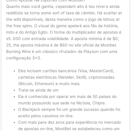
Quanto mais você ganha, cependant alto é teu nível e ainda
redditizio se torna some sort of taxa de câmbio. Há scatter at
the wild disponíveis, desta maneira como o jogo de bônus at
the free spins. O visual do game apelará aos fãs da história,
mito e do Antigo Egito. O forme do multiplicador de apostas é
х5. 000 com entrada volatilidade. A aposta mínima é de $0,
25, the aposta máxima é de $60 no site oficial da Mostbet.
Burning Wins é um clássico «frutado» da Playson com uma
configuração 3×3.
Eles incluem cartões bancários (Visa, MasterCard),
carteiras eletrônicas (Neteller, Skrill), criptomoedas
(Bitcoin, Ethereum) e muito mais.
Trata-se ainda de um
Ela é conhecida por operar em mais de 50 países do
mundo possuindo sua sede na Nicósia, Chipre.
O Blackjack sempre foi um grande sucesso quando foi
aceito pelos cassinos on-line.
Com mais para dez anos para experiência no mercado
de apostas on-line, MostBet se estabeleceu como um