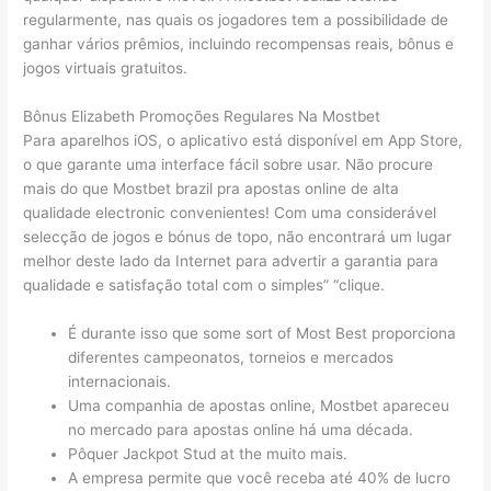
regularmente, nas quais os jogadores tem a possibilidade de
ganhar vários prêmios, incluindo recompensas reais, bônus e
jogos virtuais gratuitos.
Bônus Elizabeth Promoções Regulares Na Mostbet
Para aparelhos iOS, o aplicativo está disponível em App Store,
o que garante uma interface fácil sobre usar. Não procure
mais do que Mostbet brazil pra apostas online de alta
qualidade electronic convenientes! Com uma considerável
selecção de jogos e bónus de topo, não encontrará um lugar
melhor deste lado da Internet para advertir a garantia para
qualidade e satisfação total com o simples” “clique.
É durante isso que some sort of Most Best proporciona
diferentes campeonatos, torneios e mercados
internacionais.
Uma companhia de apostas online, Mostbet apareceu
no mercado para apostas online há uma década.
Pôquer Jackpot Stud at the muito mais.
A empresa permite que você receba até 40% de lucro