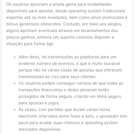
Os usuários apreciam a ampla gama para modalidades
disponíveis para apostar, desde operating system tradicionais
esportes até os mais inusitados, bem como since promoções e
bônus generosos oferecidos. Contudo, em meio aos elogios,
alguns apontam eventuais atrasos em levantamentos dos
preços ganhos, embora um suporte costume disponer a
situação para forma ágil.
Além disso, há transmissões ao palpitante para um
evidente número de eventos, o que é muito louvável
porque não há várias casas de apostas que oferecem
transmissões ao vivo para seus clientes.
Os usuários podem conseguir certeza de que todas as
transações financeiras e dados pessoais estão
protegidos de forma segura, criando um klima seguro
para apostas e jogos.
Às vezes, com partidas que duram várias horas
electronic intervalos entre finais e sets, u apostador tem
pace para avaliar suas chances e operating system
mercados disponíveis.