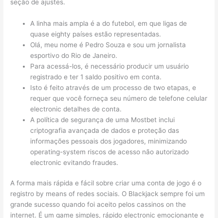
seção de ajustes.
A linha mais ampla é a do futebol, em que ligas de
quase eighty países estão representadas.
Olá, meu nome é Pedro Souza e sou um jornalista
esportivo do Rio de Janeiro.
Para acessá-los, é necessário producir um usuário
registrado e ter 1 saldo positivo em conta.
Isto é feito através de um processo de two etapas, e
requer que você forneça seu número de telefone celular
electronic detalhes de conta.
A política de segurança de uma Mostbet inclui
criptografia avançada de dados e proteção das
informações pessoais dos jogadores, minimizando
operating-system riscos de acesso não autorizado
electronic evitando fraudes.
A forma mais rápida e fácil sobre criar uma conta de jogo é o
registro by means of redes sociais. O Blackjack sempre foi um
grande sucesso quando foi aceito pelos cassinos on the
internet. É um game simples, rápido electronic emocionante e