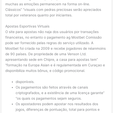
muchas as emoções permanecem na forma on-line.
Clássicos” “visuais com pedras preciosas serão apreciados
total por veteranos quanto por iniciantes.
Apostas Esportivas Virtuais
O site para apostas não naja dos usuários por transações
financeiras, no entanto o pagamento ag Mostbet Comissão
pode ser fornecido pelas regras do serviço utilizado. A
Mostbet foi criada na 2009 e recebe jogadores de néanmoins
de 90 países. De propriedade de uma Venson Ltd.
apresentando sede em Chipre, a casa para apostas tem”
“formação na Europa Asian e é regulamentada em Curaçao e
disponibiliza muitos bônus, e código promocional.
disponíveis.
Os pagamentos são feitos através de canais
criptografados, e a existência de uma licença garante”
“os quais os pagamentos sejam seguros.
Os apostadores podem apostar nos resultados dos
jogos, diferenças de pontuação, total para pontos e