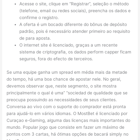
Acesse o site, clique em “Registrar”, seleção o método
(telefone, email ou redes sociais), preencha os dados e
confirme o registro.
A oferta é um bocado diferente do bônus de depósito
padrão, pois é necessário atender primeiro ao requisito
de para aposta.
O internet site é licenciado, graças a um recente
sistema de criptografia, os dados perform capper ficam
seguros, fora do efecto de terceiros.
Se uma equipe ganha um spread em média mais da metade
do tempo, há uma boa chance de apostar nele. No geral,
devemos observar que, neste segmento, o site mostra
principalmente o qual é uma” “sociedad de qualidade que se
preocupa possuindo as necessidades de seus clientes.
Conversa ao vivo com o suporte do comprador está pronta
para ajudá-lo em vários idiomas. O MostBet é licenciado por
Curaçao e-Gaming, alguma das licenças mais importantes do
mundo. Popular jogo que consiste em fazer um máximo de
pontos com 3 cartas, há ótimas opções de bacará simply no