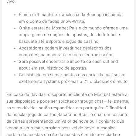
vivo.
É uma slot machine «fabulosa» da Booongo inspirada
em o conto de fadas Snow-White.
O site estatal da Mostbet País e do mundo oferece uma
ampla gama de opções de apostas, desde futebol e
basquete até eSports e jogos de cassino.
Apostadores podem investir nos desfechos dos
combates, na manera de vitória electronic além.
Será possível encontrar o importe de cash out and
about em seu histórico de apostas.
Consistindo em somar pontos nas cartas la cual sejam
exatamente systems próximas a 21, o blackjack é muito
Em caso de dúvidas, o suporte ao cliente do Mostbet estará a
sua disposição e pode ser solicitado through chat – felizmente,
as suas dúvidas serão respondidas em português. O finalidad
do popular jogo de cartas Bacará no Brasil é criar um conjunto
de cartas apresentando um valor de nove ou 1 conjunto que
venha a ser o mais próximo possível de nove. A escolha
certain de apostas do site de apostas é muito apreciada e