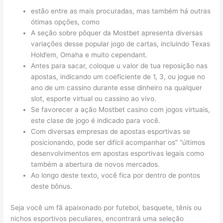
estão entre as mais procuradas, mas também há outras
ótimas opções, como
A seção sobre pôquer da Mostbet apresenta diversas
variações desse popular jogo de cartas, incluindo Texas
Hold’em, Omaha e muito cependant.
Antes para sacar, coloque u valor de tua reposição nas
apostas, indicando um coeficiente de 1, 3, ou jogue no
ano de um cassino durante esse dinheiro na qualquer
slot, esporte virtual ou cassino ao vivo.
Se favorecer a ação Mostbet casino com jogos virtuais,
este clase de jogo é indicado para você.
Com diversas empresas de apostas esportivas se
posicionando, pode ser difícil acompanhar os” “últimos
desenvolvimentos em apostas esportivas legais como
também a abertura de novos mercados.
Ao longo deste texto, você fica por dentro de pontos
deste bônus.
Seja você um fã apaixonado por futebol, basquete, tênis ou
nichos esportivos peculiares, encontrará uma seleção