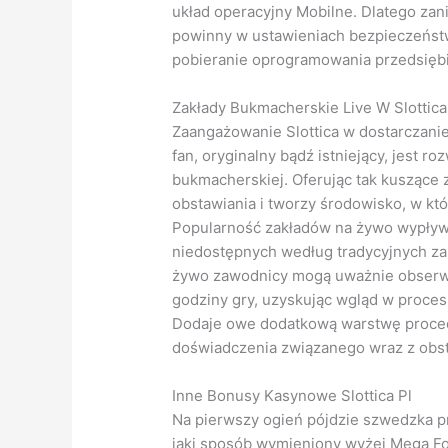
układ operacyjny Mobilne. Dlatego za
powinny w ustawieniach bezpieczeństw
pobieranie oprogramowania przedsiębi
Zakłady Bukmacherskie Live W Slottica
Zaangażowanie Slottica w dostarczani
fan, oryginalny bądź istniejący, jest 
bukmacherskiej. Oferując tak kuszące 
obstawiania i tworzy środowisko, w kt
Popularność zakładów na żywo wypływa
niedostępnych według tradycyjnych za
żywo zawodnicy mogą uważnie obserwo
godziny gry, uzyskując wgląd w proce
Dodaje owe dodatkową warstwę procedu
doświadczenia związanego wraz z obs
Inne Bonusy Kasynowe Slottica Pl
Na pierwszy ogień pójdzie szwedzka p
jaki sposób wymieniony wyżej Mega For