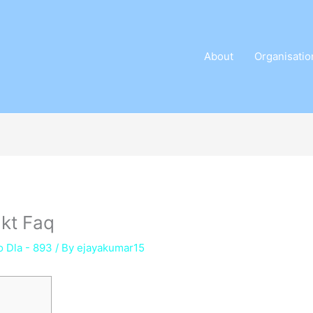
About
Organisatio
akt Faq
o Dla - 893
/ By
ejayakumar15