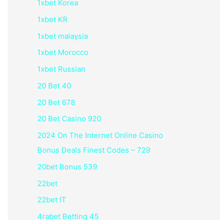
1xbet Korea
1xbet KR
1xbet malaysia
1xbet Morocco
1xbet Russian
20 Bet 40
20 Bet 678
20 Bet Casino 920
2024 On The Internet Online Casino
Bonus Deals Finest Codes – 729
20bet Bonus 539
22bet
22bet IT
4rabet Betting 45