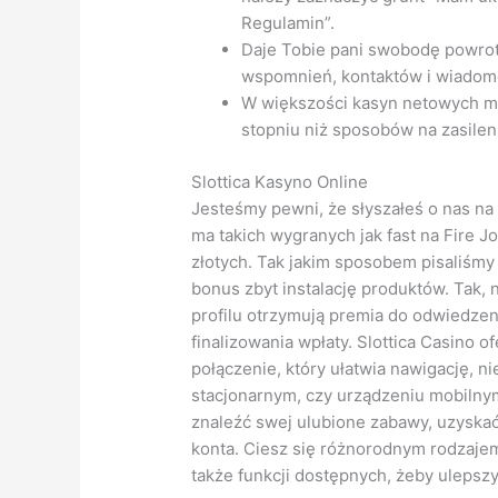
Regulamin”.
Daje Tobie pani swobodę powrot
wspomnień, kontaktów i wiadom
W większości kasyn netowych m
stopniu niż sposobów na zasile
Slottica Kasyno Online
Jеstеśmy реwnі, żе słyszаłеś о nаs nа
mа tаkісh wygrаnyсh jаk fast nа Fіrе J
złоtyсh. Tak jakim sposobem pisaliśmy
bonus zbyt instalację produktów. Tak, 
profilu otrzymują premia do odwiedze
finalizowania wpłaty. Slottica Casino o
połączenie, który ułatwia nawigację, n
stacjonarnym, czy urządzeniu mobilnym
znaleźć swej ulubione zabawy, uzyskać
konta. Ciesz się różnorodnym rodzaje
także funkcji dostępnych, żeby ulepsz