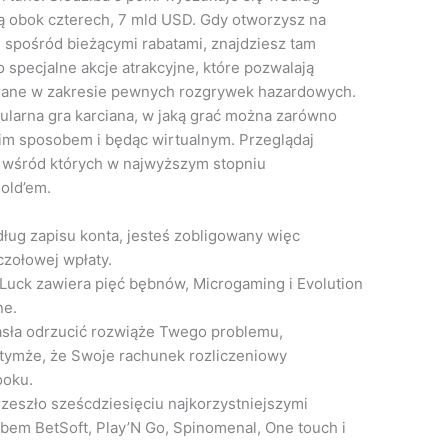
ją obok czterech, 7 mld USD. Gdy otworzysz na
 spośród bieżącymi rabatami, znajdziesz tam
 specjalne akcje atrakcyjne, które pozwalają
grane w zakresie pewnych rozgrywek hazardowych.
pularna gra karciana, w jaką grać można zarówno
akim sposobem i będąc wirtualnym. Przeglądaj
 wśród których w najwyższym stopniu
old’em.
ług zapisu konta, jesteś zobligowany więc
zołowej wpłaty.
t Luck zawiera pięć bębnów, Microgaming i Evolution
ne.
asła odrzucić rozwiąże Twego problemu,
 tymże, że Swoje rachunek rozliczeniowy
ooku.
zeszło sześcdziesięciu najkorzystniejszymi
bem BetSoft, Play’N Go, Spinomenal, One touch i