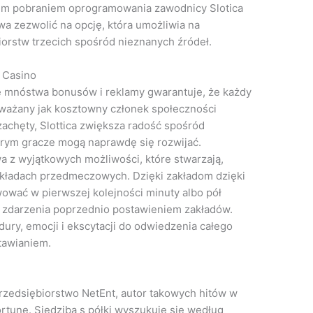
nim pobraniem oprogramowania zawodnicy Slotica
a zezwolić na opcję, która umożliwia na
orstw trzecich spośród nieznanych źródeł.
 Casino
e mnóstwa bonusów i reklamy gwarantuje, że każdy
rozważany jak kosztowny członek społeczności
zachęty, Slottica zwiększa radość spośród
órym gracze mogą naprawdę się rozwijać.
 z wyjątkowych możliwości, które stwarzają,
kładach przedmeczowych. Dzięki zakładom dzięki
wać w pierwszej kolejności minuty albo pół
s zdarzenia poprzednio postawieniem zakładów.
ry, emocji i ekscytacji do odwiedzenia całego
tawianiem.
rzedsiębiorstwo NetEnt, autor takowych hitów w
tune. Siedziba s półki wyszukuje się według