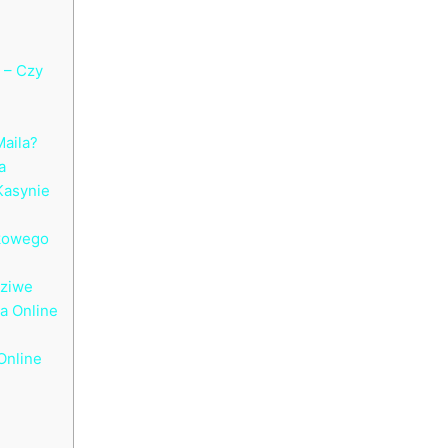
 – Czy
Maila?
a
Kasynie
nkowego
dzіwе
а Оnlіnе
Online