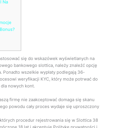
l Na
omocje
 Bonus?
 zastosować się do wskazówek wyświetlanych na
owego bankowego slottica, należy znaleźć opcję
a. Ponadto wszelkie wypłaty podlegają 36-
ocesowi weryfikacji KYC, który może potrwać do
dla nowych kont.
naszą firmę nie zaakceptować domaga się skanu
kiego powodu cały proces wydaje się uproszczony
tórych procedur rejestrowania się w Slottica 38
ńczone 18 lat i akceptuję Politykę prywatności i