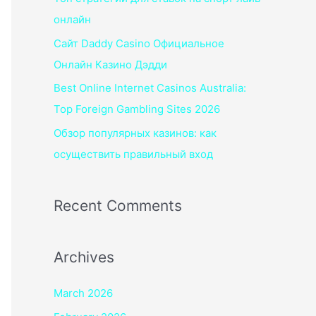
o
онлайн
r
Сайт Daddy Casino Официальное
:
Онлайн Казино Дэдди
Best Online Internet Casinos Australia:
Top Foreign Gambling Sites 2026
Обзор популярных казинов: как
осуществить правильный вход
Recent Comments
Archives
March 2026