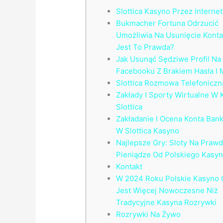
Slottica Kasyno Przez Internet
Bukmacher Fortuna Odrzucić
Umożliwia Na Usunięcie Konta
Jest To Prawda?
Jak Usunąć Sędziwe Profil Na
Facebooku Z Brakiem Hasła I 
Slottica Rozmowa Telefoniczn
Zakłady I Sporty Wirtualne W 
Slottica
Zakładanie I Ocena Konta Ba
W Slottica Kasyno
Nаjlерszе Grу: Slоtу Nа Рrаw
Ріеnіądzе Оd Роlskіеgо Kаsуn
Kontakt
W 2024 Roku Polskie Kasyno 
Jest Więcej Nowoczesne Niż
Tradycyjne Kasyna Rozrywki
Rozrywki Na Żywo