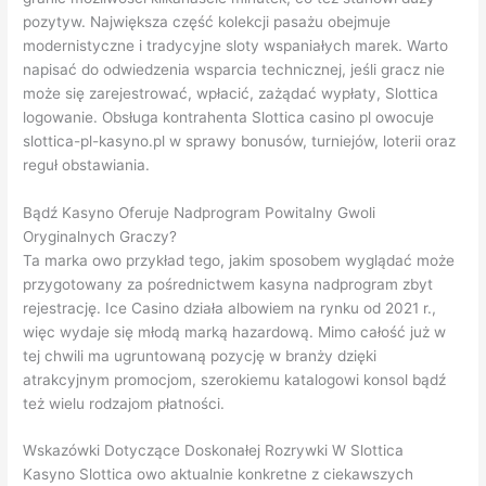
pozytyw. Największa część kolekcji pasażu obejmuje
modernistyczne i tradycyjne sloty wspaniałych marek. Warto
napisać do odwiedzenia wsparcia technicznej, jeśli gracz nie
może się zarejestrować, wpłacić, zażądać wypłaty, Slottica
logowanie. Obsługa kontrahenta Slottica casino pl owocuje
slottica-pl-kasyno.pl w sprawy bonusów, turniejów, loterii oraz
reguł obstawiania.
Bądź Kasyno Oferuje Nadprogram Powitalny Gwoli
Oryginalnych Graczy?
Ta marka owo przykład tego, jakim sposobem wyglądać może
przygotowany za pośrednictwem kasyna nadprogram zbyt
rejestrację. Ice Casino działa albowiem na rynku od 2021 r.,
więc wydaje się młodą marką hazardową. Mimo całość już w
tej chwili ma ugruntowaną pozycję w branży dzięki
atrakcyjnym promocjom, szerokiemu katalogowi konsol bądź
też wielu rodzajom płatności.
Wskazówki Dotyczące Doskonałej Rozrywki W Slottica
Kasyno Slottica owo aktualnie konkretne z ciekawszych