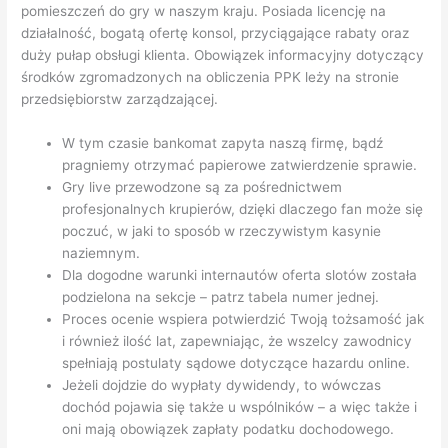
pomieszczeń do gry w naszym kraju. Posiada licencję na
działalność, bogatą ofertę konsol, przyciągające rabaty oraz
duży pułap obsługi klienta. Obowiązek informacyjny dotyczący
środków zgromadzonych na obliczenia PPK leży na stronie
przedsiębiorstw zarządzającej.
W tym czasie bankomat zapyta naszą firmę, bądź
pragniemy otrzymać papierowe zatwierdzenie sprawie.
Gry live przewodzone są za pośrednictwem
profesjonalnych krupierów, dzięki dlaczego fan może się
poczuć, w jaki to sposób w rzeczywistym kasynie
naziemnym.
Dla dogodne warunki internautów oferta slotów została
podzielona na sekcje – patrz tabela numer jednej.
Proces ocenie wspiera potwierdzić Twoją tożsamość jak
i również ilość lat, zapewniając, że wszelcy zawodnicy
spełniają postulaty sądowe dotyczące hazardu online.
Jeżeli dojdzie do wypłaty dywidendy, to wówczas
dochód pojawia się także u wspólników – a więc także i
oni mają obowiązek zapłaty podatku dochodowego.