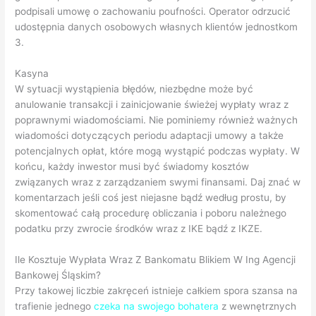
podpisali umowę o zachowaniu poufności. Operator odrzucić
udostępnia danych osobowych własnych klientów jednostkom
3.
Kasyna
W sytuacji wystąpienia błędów, niezbędne może być
anulowanie transakcji i zainicjowanie świeżej wypłaty wraz z
poprawnymi wiadomościami. Nie pominiemy również ważnych
wiadomości dotyczących periodu adaptacji umowy a także
potencjalnych opłat, które mogą wystąpić podczas wypłaty. W
końcu, każdy inwestor musi być świadomy kosztów
związanych wraz z zarządzaniem swymi finansami. Daj znać w
komentarzach jeśli coś jest niejasne bądź według prostu, by
skomentować całą procedurę obliczania i poboru należnego
podatku przy zwrocie środków wraz z IKE bądź z IKZE.
Ile Kosztuje Wypłata Wraz Z Bankomatu Blikiem W Ing Agencji
Bankowej Śląskim?
Przy takowej liczbie zakręceń istnieje całkiem spora szansa na
trafienie jednego
czeka na swojego bohatera
z wewnętrznych