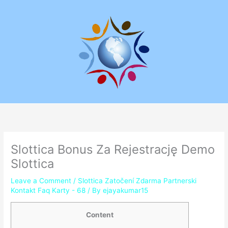
Skip
to
content
Slottica Bonus Za Rejestrację Demo
Slottica
Leave a Comment
/
Slottica Zatočení Zdarma Partnerski
Kontakt Faq Karty - 68
/ By
ejayakumar15
Content