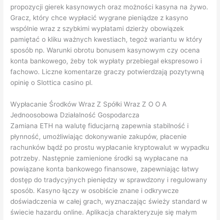
propozycji gierek kasynowych oraz możności kasyna na żywo.
Gracz, który chce wypłacić wygrane pieniądze z kasyno
wspólnie wraz z szybkimi wypłatami dzierży obowiązek
pamiętać o kliku ważnych kwestiach, tegoż wariantu w który
sposób np. Warunki obrotu bonusem kasynowym czy ocena
konta bankowego, żeby tok wypłaty przebiegał ekspresowo i
fachowo. Liczne komentarze graczy potwierdzają pozytywną
opinię o Slottica casino pl.
Wypłacanie Środków Wraz Z Spółki Wraz Z O O A
Jednoosobowa Działalność Gospodarcza
Zamiana ETH na walutę fiducjarną zapewnia stabilność i
płynność, umożliwiając dokonywanie zakupów, płacenie
rachunków bądź po prostu wypłacanie kryptowalut w wypadku
potrzeby. Następnie zamienione środki są wypłacane na
powiązane konta bankowego finansowe, zapewniając łatwy
dostęp do tradycyjnych pieniędzy w sprawdzony i regulowany
sposób. Kasyno łączy w osobiście znane i odkrywcze
doświadczenia w całej grach, wyznaczając świeży standard w
świecie hazardu online. Aplikacja charakteryzuje się małym