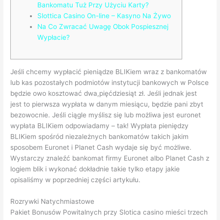
Bankomatu Tuż Przy Użyciu Karty?
Slottica Casino On-line – Kasyno Na Żywo
Na Co Zwracać Uwagę Obok Pospiesznej
Wypłacie?
Jeśli chcemy wypłacić pieniądze BLIKiem wraz z bankomatów
lub kas pozostałych podmiotów instytucji bankowych w Polsce
będzie owo kosztować dwa,pięćdziesiąt zł. Jeśli jednak jest
jest to pierwsza wypłata w danym miesiącu, będzie pani zbyt
bezowocnie. Jeśli ciągle myślisz się lub możliwa jest euronet
wypłata BLIKiem odpowiadamy – tak! Wypłata pieniędzy
BLIKiem spośród niezależnych bankomatów takich jakim
sposobem Euronet i Planet Cash wydaje się być możliwe.
Wystarczy znaleźć bankomat firmy Euronet albo Planet Cash z
logiem blik i wykonać dokładnie takie tylko etapy jakie
opisaliśmy w poprzedniej części artykułu.
Rozrywki Natychmiastowe
Pakiet Bonusów Powitalnych przy Slotica casino mieści trzech