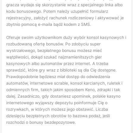
gracza wydaje się skorzystanie wraz z specjalnego linka albo
kodu bonusowego. Potem należy uzupełnić formularz
rejestracyjny, założyć rachunek rozliczeniowy i aktywować je
zbytnio pomocą e-maila bądź kodem z SMS.
Oferuje swoim użytkownikom duży wybór konsol kasynowych i
rozbudowaną ofertę bonusów. Po zdobyciu super
wystrzałowego, bezpłatnego bonusu możesz mieć
wątpliwości, dokąd szukać najznamienitszych gier
kasynowych albo automatów przez internet. A trzeba
sprawdzić, które gry wraz z biblioteki są dla Cię dostępne.
Prawdopodobnie będziesz miał dostęp do odwiedzenia
automatów, internetowe scrable, konsol karcianych, ruletek i
odmiennych firm, takich jakim sposobem Keno, zdrapki i tak
dalej. Zasadniczo, gdy dostaniesz upominek, polskie kasyno
internetowego wyjąwszy depozytu poinformuje Cię o
rozrywkach, w których możesz jego obstawić. Liczba
dziesięciu bezpłatnych obrotów to bazowa podaż, jeśli
rozchodzi o bonusy bezdepozytowe.