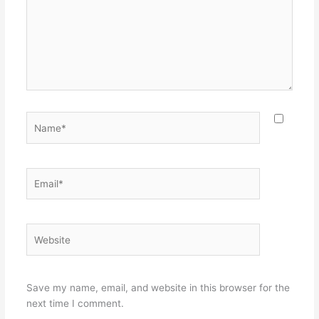
Name*
Email*
Website
Save my name, email, and website in this browser for the
next time I comment.