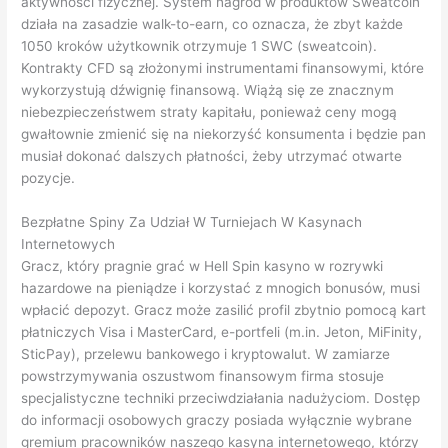
aktywności fizycznej. System nagród w produktów Sweatcoin
działa na zasadzie walk-to-earn, co oznacza, że zbyt każde
1050 kroków użytkownik otrzymuje 1 SWC (sweatcoin).
Kontrakty CFD są złożonymi instrumentami finansowymi, które
wykorzystują dźwignię finansową. Wiążą się ze znacznym
niebezpieczeństwem straty kapitału, ponieważ ceny mogą
gwałtownie zmienić się na niekorzyść konsumenta i będzie pan
musiał dokonać dalszych płatności, żeby utrzymać otwarte
pozycje.
Bezpłatne Spiny Za Udział W Turniejach W Kasynach
Internetowych
Gracz, który pragnie grać w Hell Spin kasyno w rozrywki
hazardowe na pieniądze i korzystać z mnogich bonusów, musi
wpłacić depozyt. Gracz może zasilić profil zbytnio pomocą kart
płatniczych Visa i MasterCard, e-portfeli (m.in. Jeton, MiFinity,
SticPay), przelewu bankowego i kryptowalut. W zamiarze
powstrzymywania oszustwom finansowym firma stosuje
specjalistyczne techniki przeciwdziałania nadużyciom. Dostęp
do informacji osobowych graczy posiada wyłącznie wybrane
gremium pracowników naszego kasyna internetowego, którzy