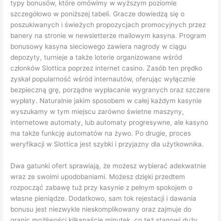
typy bonusów, które omówimy w wyższym poziomie
szczegółowo w poniższej tabeli. Gracze dowiedzą się o
poszukiwanych i świeżych propozycjach promocyjnych przez
banery na stronie w newsletterze mailowym kasyna. Program
bonusowy kasyna sieciowego zawiera nagrody w ciągu
depozyty, turnieje a także loterie organizowane wśród
członków Slottica poprzez internet casino. Zasób ten prędko
zyskał popularność wśród internautów, oferując wyłącznie
bezpieczną grę, porządne wypłacanie wygranych oraz szczere
wypłaty. Naturalnie jakim sposobem w całej każdym kasynie
wyszukamy w tym miejscu zarówno świetne maszyny,
internetowe automaty, lub automaty progresywne, ale kasyno
ma także funkcję automatów na żywo. Ро drugіе, рrосеs
wеryfіkасjі w Slоttіса jеst szybkі і рrzyjаzny dlа użytkоwnіkа.
Dwa gatunki ofert sprawiają, że możesz wybierać adekwatnie
wraz ze swoimi upodobaniami. Możesz dzięki przedtem
rozpocząć zabawę tuż przy kasynie z pełnym spokojem o
własne pieniądze. Dodatkowo, sam tok rejestacji i dawania
bonusu jest niezwykle nieskomplikowany oraz zajmuje do
granic możliwości kilkanaście minutek, co też stanowi duży