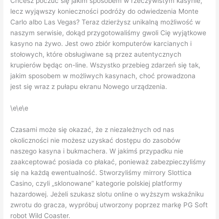
Chcesz poczuć się jakim sposobem w rzeczywistym kasynie,
lecz wyjąwszy konieczności podróży do odwiedzenia Monte
Carlo albo Las Vegas? Teraz dzierżysz unikalną możliwość w
naszym serwisie, dokąd przygotowaliśmy gwoli Cię wyjątkowe
kasyno na żywo. Jest owo zbiór komputerów karcianych i
stołowych, które obsługiwane są przez autentycznych
krupierów będąc on-line. Wszystko przebieg zdarzeń się tak,
jakim sposobem w możliwych kasynach, choć prowadzona
jest się wraz z pułapu ekranu Nowego urządzenia.
\e\e\e
Czasami może się okazać, że z niezależnych od nas
okoliczności nie możesz uzyskać dostępu do zasobów
naszego kasyna i bukmachera. W jakimś przypadku nie
zaakceptować posiada co płakać, ponieważ zabezpieczyliśmy
się na każdą ewentualność. Stworzyliśmy mirrory Slottica
Casino, czyli „sklonowane” kategorie polskiej platformy
hazardowej. Jeżeli szukasz slotu online o wyższym wskaźniku
zwrotu do gracza, wypróbuj utworzony poprzez markę PG Soft
robot Wild Coaster.