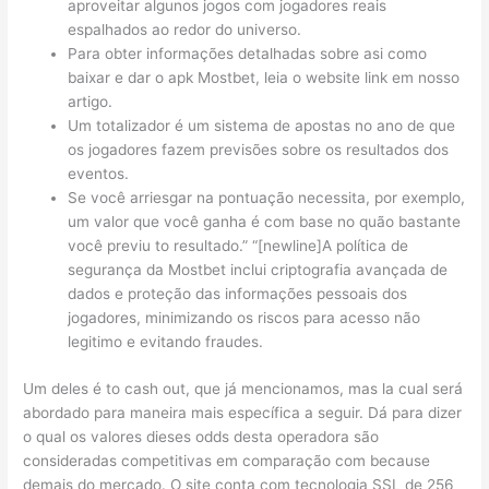
aproveitar algunos jogos com jogadores reais
espalhados ao redor do universo.
Para obter informações detalhadas sobre asi como
baixar e dar o apk Mostbet, leia o website link em nosso
artigo.
Um totalizador é um sistema de apostas no ano de que
os jogadores fazem previsões sobre os resultados dos
eventos.
Se você arriesgar na pontuação necessita, por exemplo,
um valor que você ganha é com base no quão bastante
você previu to resultado.” “[newline]A política de
segurança da Mostbet inclui criptografia avançada de
dados e proteção das informações pessoais dos
jogadores, minimizando os riscos para acesso não
legitimo e evitando fraudes.
Um deles é to cash out, que já mencionamos, mas la cual será
abordado para maneira mais específica a seguir. Dá para dizer
o qual os valores dieses odds desta operadora são
consideradas competitivas em comparação com because
demais do mercado. O site conta com tecnologia SSL de 256