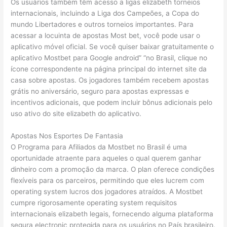
Os usuários também têm acesso a ligas elizabeth torneios
internacionais, incluindo a Liga dos Campeões, a Copa do
mundo Libertadores e outros torneios importantes. Para
acessar a locuinta de apostas Most bet, você pode usar o
aplicativo móvel oficial. Se você quiser baixar gratuitamente o
aplicativo Mostbet para Google android” “no Brasil, clique no
ícone correspondente na página principal do internet site da
casa sobre apostas. Os jogadores também recebem apostas
grátis no aniversário, seguro para apostas expressas e
incentivos adicionais, que podem incluir bônus adicionais pelo
uso ativo do site elizabeth do aplicativo.
Apostas Nos Esportes De Fantasia
O Programa para Afiliados da Mostbet no Brasil é uma
oportunidade atraente para aqueles o qual querem ganhar
dinheiro com a promoção da marca. O plan oferece condições
flexíveis para os parceiros, permitindo que eles lucrem com
operating system lucros dos jogadores atraídos. A Mostbet
cumpre rigorosamente operating system requisitos
internacionais elizabeth legais, fornecendo alguma plataforma
segura electronic protegida para os usuários no País brasileiro.