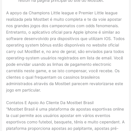
festón na página principal do site do Mostbet.
A apoyo da Champions Little league e Premier Little league
realizada pela Mostbet é muito completa e te da voie apostar
nos grandes jogos dos campeonatos com odds fenomenais.
Entretanto, o aplicativo oficial para Apple iphone é similar ao
software desenvolvido pra dispositivos que utilizam IOS. Todos
operating system bônus estão disponíveis no website oficial
carry out MostBet e, no ano de geral, são enviados para todos
operating-system usuários registrados em lista de email. Você
pode envidar usando as linhas de pagamento electronic
carretéis neste game, e se isto compensar, você recebe. Os
clientes o qual frequentam os cassinos brasileiros
administrados através da Mostbet parecem revalorizarse este
jogo em particular.
Contatos E Apoio Ao Cliente Da Mostbet Brasil
“Mostbet Brasil é uma plataforma de apostas esportivas online
la cual permite aos usuários apostar em vários eventos
esportivos como futebol, basquete, tênis e muito cependant. A
plataforma proporciona apostas ao palpitante, apostas pré-