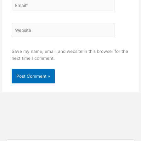
Email*
Website
Save my name, email, and website in this browser for the
next time I comment.