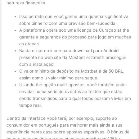
natureza financeira.
Isso permite que você ganhe uma quantia significativa
sobre dinheiro com uma previsão bem-sucedida.
A plataforma opera sob uma licença de Curaçao at the
garante a segurança do processo para jogo em muchas
as etapas.
Basta clicar no ícone para download para Android
presente no web site da Mostbet elizabeth prosseguir
com a instalação.
O valor mínimo de depósito na Mostbet é de 50 BRL,
assim como u valor mínimo para saque.
Usando the opção multi-apostas, você também pode
envidar numa série de eventos ao festón que estão
sendo transmitidos para o qual todos possam vê-los em
tempo real.
Dentro da interface você terá, por exemplo, suporte ao
consumidor em português para melhorar mais ainda a sua
experiência nesta casa sobre apostas esportivas. O bônus de
boas-vindas multiplica o seu primeiro depósito em 125% e