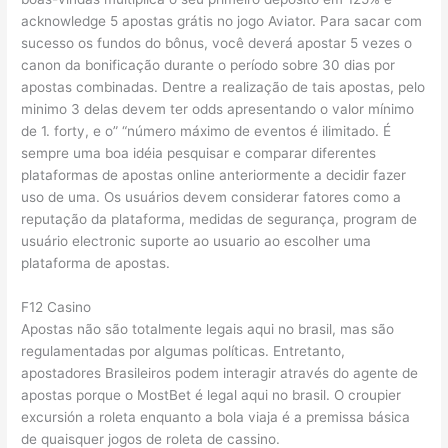
acknowledge 5 apostas grátis no jogo Aviator. Para sacar com
sucesso os fundos do bônus, você deverá apostar 5 vezes o
canon da bonificação durante o período sobre 30 dias por
apostas combinadas. Dentre a realização de tais apostas, pelo
minimo 3 delas devem ter odds apresentando o valor mínimo
de 1. forty, e o” “número máximo de eventos é ilimitado. É
sempre uma boa idéia pesquisar e comparar diferentes
plataformas de apostas online anteriormente a decidir fazer
uso de uma. Os usuários devem considerar fatores como a
reputação da plataforma, medidas de segurança, program de
usuário electronic suporte ao usuario ao escolher uma
plataforma de apostas.
F12 Casino
Apostas não são totalmente legais aqui no brasil, mas são
regulamentadas por algumas políticas. Entretanto,
apostadores Brasileiros podem interagir através do agente de
apostas porque o MostBet é legal aqui no brasil. O croupier
excursión a roleta enquanto a bola viaja é a premissa básica
de quaisquer jogos de roleta de cassino.