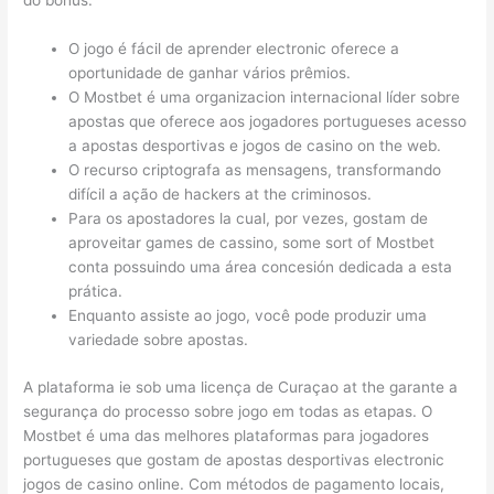
do bônus.
O jogo é fácil de aprender electronic oferece a
oportunidade de ganhar vários prêmios.
O Mostbet é uma organizacion internacional líder sobre
apostas que oferece aos jogadores portugueses acesso
a apostas desportivas e jogos de casino on the web.
O recurso criptografa as mensagens, transformando
difícil a ação de hackers at the criminosos.
Para os apostadores la cual, por vezes, gostam de
aproveitar games de cassino, some sort of Mostbet
conta possuindo uma área concesión dedicada a esta
prática.
Enquanto assiste ao jogo, você pode produzir uma
variedade sobre apostas.
A plataforma ie sob uma licença de Curaçao at the garante a
segurança do processo sobre jogo em todas as etapas. O
Mostbet é uma das melhores plataformas para jogadores
portugueses que gostam de apostas desportivas electronic
jogos de casino online. Com métodos de pagamento locais,