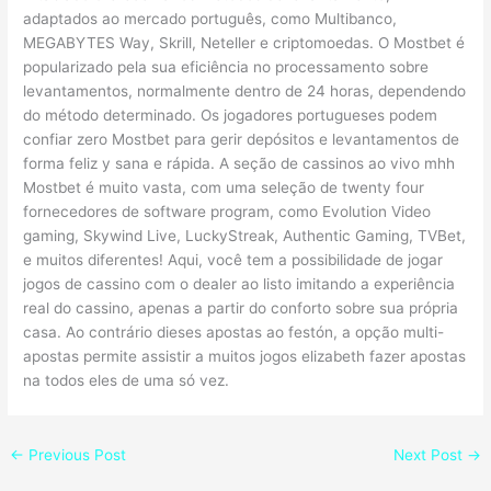
adaptados ao mercado português, como Multibanco,
MEGABYTES Way, Skrill, Neteller e criptomoedas. O Mostbet é
popularizado pela sua eficiência no processamento sobre
levantamentos, normalmente dentro de 24 horas, dependendo
do método determinado. Os jogadores portugueses podem
confiar zero Mostbet para gerir depósitos e levantamentos de
forma feliz y sana e rápida. A seção de cassinos ao vivo mhh
Mostbet é muito vasta, com uma seleção de twenty four
fornecedores de software program, como Evolution Video
gaming, Skywind Live, LuckyStreak, Authentic Gaming, TVBet,
e muitos diferentes! Aqui, você tem a possibilidade de jogar
jogos de cassino com o dealer ao listo imitando a experiência
real do cassino, apenas a partir do conforto sobre sua própria
casa. Ao contrário dieses apostas ao festón, a opção multi-
apostas permite assistir a muitos jogos elizabeth fazer apostas
na todos eles de uma só vez.
←
Previous Post
Next Post
→