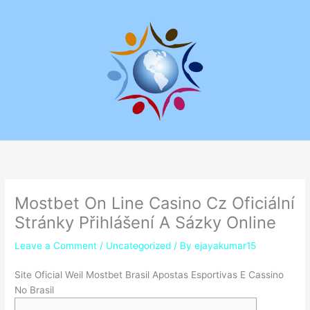
Skip
to
content
Mostbet On Line Casino Cz Oficiální
Stránky Přihlášení A Sázky Online
Leave a Comment
/
Uncategorized
/ By
ejayakumar15
Site Oficial Weil Mostbet Brasil Apostas Esportivas E Cassino
No Brasil