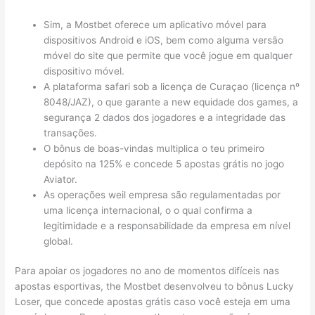
Sim, a Mostbet oferece um aplicativo móvel para
dispositivos Android e iOS, bem como alguma versão
móvel do site que permite que você jogue em qualquer
dispositivo móvel.
A plataforma safari sob a licença de Curaçao (licença nº
8048/JAZ), o que garante a new equidade dos games, a
segurança 2 dados dos jogadores e a integridade das
transações.
O bônus de boas-vindas multiplica o teu primeiro
depósito na 125% e concede 5 apostas grátis no jogo
Aviator.
As operações weil empresa são regulamentadas por
uma licença internacional, o o qual confirma a
legitimidade e a responsabilidade da empresa em nível
global.
Para apoiar os jogadores no ano de momentos difíceis nas
apostas esportivas, the Mostbet desenvolveu to bônus Lucky
Loser, que concede apostas grátis caso você esteja em uma