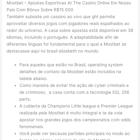
Mostbet – Apostas Esportivas At The Casino Online Em Nosso
País Com Bônus Sobre R$15 000
Também subsiste um cassino ao vivo que ght permite
aproveitar diversos jogos com jogadores reais espalhados ao
redor do universo. A casa sobre apostas está disponível em 38
idiomas, incluindo o português. A adaptabilidade afin de
diferentes línguas foi fundamental para o qual a Mostbet ze
destacasse aqui no brasil elizabeth no mundo.
Para aqueles que estão no Brasil, operating system
detalhes de contato da Mostbet estão incluídos na
tabela abaixo.
Como maneira de evitar the ação de cyber criminals e
de criminoso, a casa conta com a tecnologia SSL 256
parts.
A cubierta da Champions Little league e Premier League
realizada pela Mostbet é muito íntegral e te da voie
apostar nos grandes jogos dos campeonatos com odds
fenomenais.
Você pode ver because partidas principais no modo ao