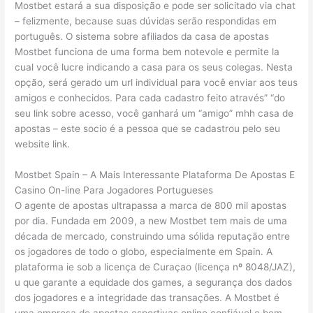
Mostbet estará a sua disposição e pode ser solicitado via chat
– felizmente, because suas dúvidas serão respondidas em
português. O sistema sobre afiliados da casa de apostas
Mostbet funciona de uma forma bem notevole e permite la
cual você lucre indicando a casa para os seus colegas. Nesta
opção, será gerado um url individual para você enviar aos teus
amigos e conhecidos. Para cada cadastro feito através” “do
seu link sobre acesso, você ganhará um “amigo” mhh casa de
apostas – este socio é a pessoa que se cadastrou pelo seu
website link.
Mostbet Spain – A Mais Interessante Plataforma De Apostas E
Casino On-line Para Jogadores Portugueses
O agente de apostas ultrapassa a marca de 800 mil apostas
por dia. Fundada em 2009, a new Mostbet tem mais de uma
década de mercado, construindo uma sólida reputação entre
os jogadores de todo o globo, especialmente em Spain. A
plataforma ie sob a licença de Curaçao (licença nº 8048/JAZ),
u que garante a equidade dos games, a segurança dos dados
dos jogadores e a integridade das transações. A Mostbet é
uma empresa de apostas esportivas online confiável e bem