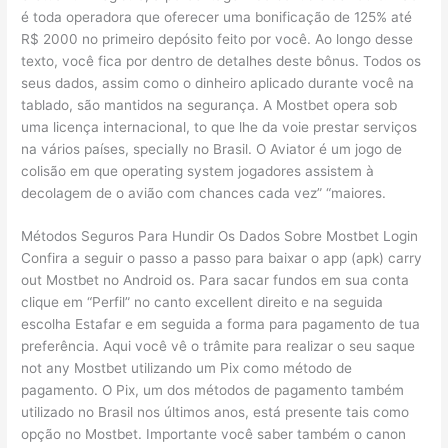
é toda operadora que oferecer uma bonificação de 125% até
R$ 2000 no primeiro depósito feito por você. Ao longo desse
texto, você fica por dentro de detalhes deste bônus. Todos os
seus dados, assim como o dinheiro aplicado durante você na
tablado, são mantidos na segurança. A Mostbet opera sob
uma licença internacional, to que lhe da voie prestar serviços
na vários países, specially no Brasil. O Aviator é um jogo de
colisão em que operating system jogadores assistem à
decolagem de o avião com chances cada vez” “maiores.
Métodos Seguros Para Hundir Os Dados Sobre Mostbet Login
Confira a seguir o passo a passo para baixar o app (apk) carry
out Mostbet no Android os. Para sacar fundos em sua conta
clique em “Perfil” no canto excellent direito e na seguida
escolha Estafar e em seguida a forma para pagamento de tua
preferência. Aqui você vê o trâmite para realizar o seu saque
not any Mostbet utilizando um Pix como método de
pagamento. O Pix, um dos métodos de pagamento também
utilizado no Brasil nos últimos anos, está presente tais como
opção no Mostbet. Importante você saber também o canon