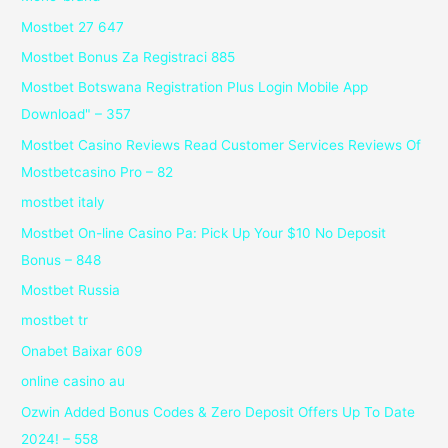
Mostbet 27 647
Mostbet Bonus Za Registraci 885
Mostbet Botswana Registration Plus Login Mobile App
Download" – 357
Mostbet Casino Reviews Read Customer Services Reviews Of
Mostbetcasino Pro – 82
mostbet italy
Mostbet On-line Casino Pa: Pick Up Your $10 No Deposit
Bonus – 848
Mostbet Russia
mostbet tr
Onabet Baixar 609
online casino au
Ozwin Added Bonus Codes & Zero Deposit Offers Up To Date
2024! – 558