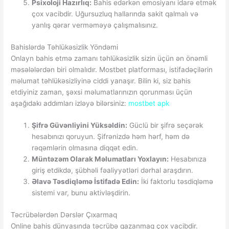
Psixoloji Hazırlıq:
Bahis edərkən emosiyanı idarə etmək
çox vacibdir. Uğursuzluq hallarında sakit qalmalı və
yanlış qərar verməməyə çalışmalısınız.
Bahislərdə Təhlükəsizlik Yöndəmi
Onlayn bahis etmə zamanı təhlükəsizlik sizin üçün ən önəmli
məsələlərdən biri olmalıdır. Mostbet platforması, istifadəçilərin
məlumat təhlükəsizliyinə ciddi yanaşır. Bilin ki, siz bahis
etdiyiniz zaman, şəxsi məlumatlarınızın qorunması üçün
aşağıdakı addımları izləyə bilərsiniz:
mostbet apk
Şifrə Güvənliyini Yüksəldin:
Güclü bir şifrə seçərək
hesabınızı qoruyun. Şifrənizdə həm hərf, həm də
rəqəmlərin olmasına diqqət edin.
Müntəzəm Olarak Məlumatları Yoxlayın:
Hesabınıza
giriş etdikdə, şübhəli fəaliyyətləri dərhal araşdırın.
Əlavə Təsdiqləmə İstifadə Edin:
İki faktorlu təsdiqləmə
sistemi var, bunu aktivləşdirin.
Təcrübələrdən Dərslər Çıxarmaq
Online bahis dünyasında təcrübə qazanmaq çox vacibdir.