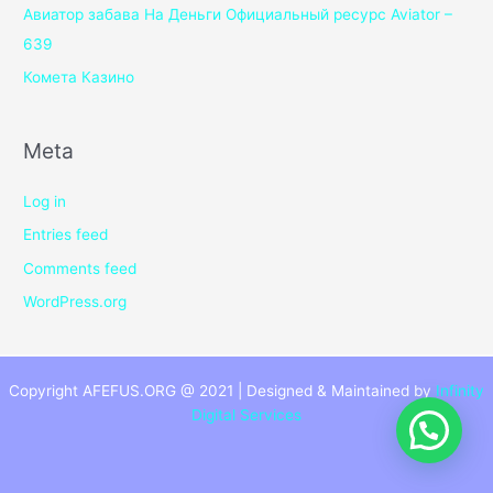
Авиатор забава На Деньги Официальный ресурс Aviator –
639
Комета Казино
Meta
Log in
Entries feed
Comments feed
WordPress.org
Copyright AFEFUS.ORG @ 2021 | Designed & Maintained by
Infinity
Digital Services