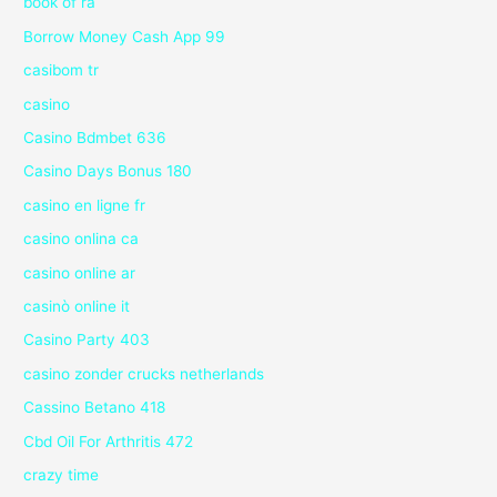
book of ra
Borrow Money Cash App 99
casibom tr
casino
Casino Bdmbet 636
Casino Days Bonus 180
casino en ligne fr
casino onlina ca
casino online ar
casinò online it
Casino Party 403
casino zonder crucks netherlands
Cassino Betano 418
Cbd Oil For Arthritis 472
crazy time