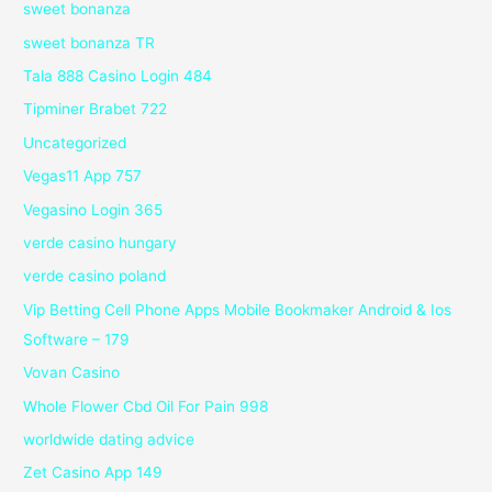
sweet bonanza
sweet bonanza TR
Tala 888 Casino Login 484
Tipminer Brabet 722
Uncategorized
Vegas11 App 757
Vegasino Login 365
verde casino hungary
verde casino poland
Vip Betting Cell Phone Apps Mobile Bookmaker Android & Ios
Software – 179
Vovan Casino
Whole Flower Cbd Oil For Pain 998
worldwide dating advice
Zet Casino App 149