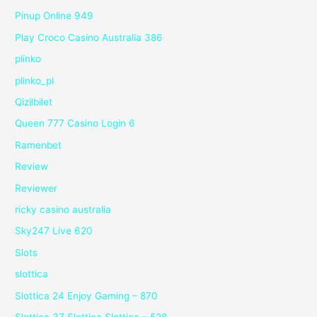
Pinup Online 949
Play Croco Casino Australia 386
plinko
plinko_pl
Qizilbilet
Queen 777 Casino Login 6
Ramenbet
Review
Reviewer
ricky casino australia
Sky247 Live 620
Slots
slottica
Slottica 24 Enjoy Gaming – 870