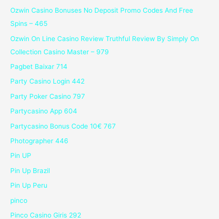
Ozwin Casino Bonuses No Deposit Promo Codes And Free
Spins – 465
Ozwin On Line Casino Review Truthful Review By Simply On
Collection Casino Master – 979
Pagbet Baixar 714
Party Casino Login 442
Party Poker Casino 797
Partycasino App 604
Partycasino Bonus Code 10€ 767
Photographer 446
Pin UP
Pin Up Brazil
Pin Up Peru
pinco
Pinco Casino Giris 292