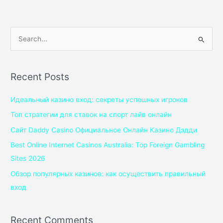
S
e
a
Recent Posts
r
c
Идеальный казино вход: секреты успешных игроков
h
Топ стратегии для ставок на спорт лайв онлайн
f
Сайт Daddy Casino Официальное Онлайн Казино Дэдди
o
Best Online Internet Casinos Australia: Top Foreign Gambling
r
Sites 2026
:
Обзор популярных казинов: как осуществить правильный
вход
Recent Comments