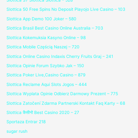
Slottica 37 Slottica Slottica – 528
Slottica 50 Free Spins No Deposit Playojo Live Casino – 103
Slottica App Demo 100 Joker – 580
Slottica Brasil Best Casino Online Australia – 703
Slottica Kokemuksia Kasyno Online – 98
Slottica Mobile Częścią Naszej – 720
Slottica Online Casino Indaxis Cherry Fruits Graj – 241
Slottica Opinie Forum Szybko Jak – 150
Slottica Poker Live,Casino Casino – 879
Slottica Reclame Aqui Slots Jogos – 444
Slottica Wyplata Opinie Odbierz Darmowy Prezent – 775
Slottica Zatočení Zdarma Partnerski Kontakt Faq Karty – 68
Slottica कैसीनो Best Casino 2020 – 27
Sportaza Entrar 218
sugar rush