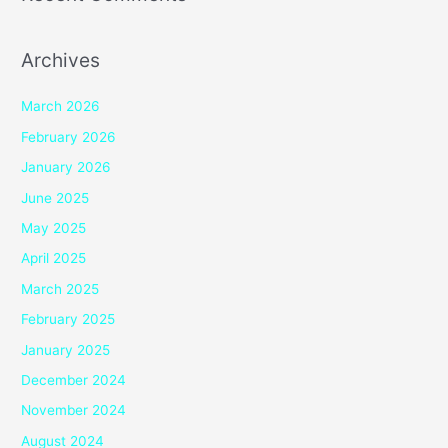
Archives
March 2026
February 2026
January 2026
June 2025
May 2025
April 2025
March 2025
February 2025
January 2025
December 2024
November 2024
August 2024