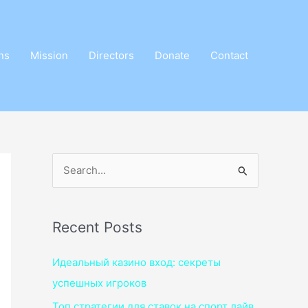
ns
Mission
Directors
Donate
Contact
S
e
a
Recent Posts
r
c
Идеальный казино вход: секреты
h
успешных игроков
f
Топ стратегии для ставок на спорт лайв