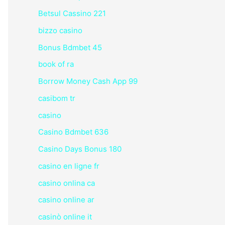
Betsul Cassino 221
bizzo casino
Bonus Bdmbet 45
book of ra
Borrow Money Cash App 99
casibom tr
casino
Casino Bdmbet 636
Casino Days Bonus 180
casino en ligne fr
casino onlina ca
casino online ar
casinò online it