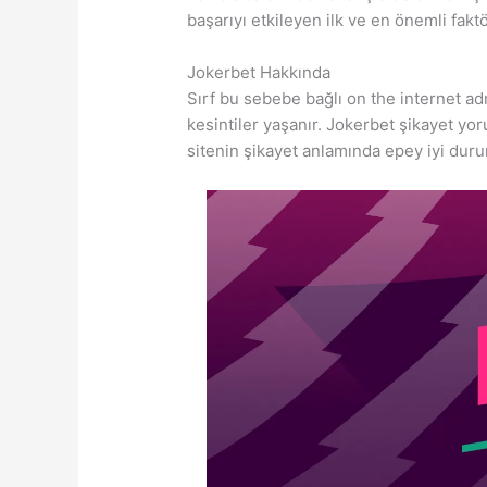
başarıyı etkileyen ilk ve en önemli faktö
Jokerbet Hakkında
Sırf bu sebebe bağlı on the internet
kesintiler yaşanır. Jokerbet şikayet yo
sitenin şikayet anlamında epey iyi dur