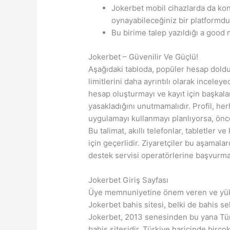
Jokerbet mobil cihazlarda da kon
oynayabileceğiniz bir platformdu
Bu birime talep yazıldığı a good 
Jokerbet – Güvenilir Ve Güçlü!
Aşağıdaki tabloda, popüler hesap dold
limitlerini daha ayrıntılı olarak incele
hesap oluşturmayı ve kayıt için başkaları
yasakladığını unutmamalıdır. Profil, he
uygulamayı kullanmayı planlıyorsa, önce
Bu talimat, akıllı telefonlar, tabletler 
için geçerlidir. Ziyaretçiler bu aşamala
destek servisi operatörlerine başvurmal
Jokerbet Giriş Sayfası
Üye memnuniyetine önem veren ve yükse
Jokerbet bahis sitesi, belki de bahis se
Jokerbet, 2013 senesinden bu yana Tür
bahis sitesidir. Türkiye haricinde birç