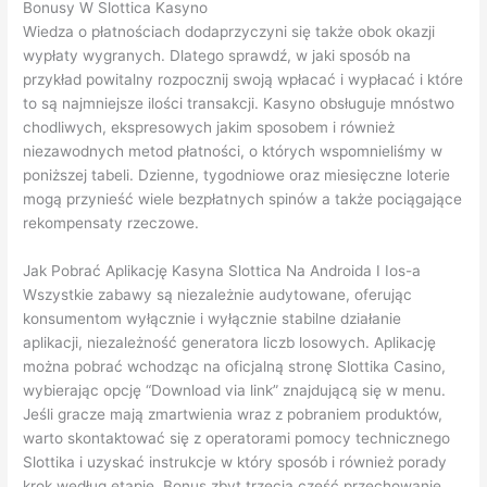
Bonusy W Slottica Kasyno
Wiedza o płatnościach dodaprzyczyni się także obok okazji
wypłaty wygranych. Dlatego sprawdź, w jaki sposób na
przykład powitalny rozpocznij swoją wpłacać i wypłacać i które
to są najmniejsze ilości transakcji. Kasyno obsługuje mnóstwo
chodliwych, ekspresowych jakim sposobem i również
niezawodnych metod płatności, o których wspomnieliśmy w
poniższej tabeli. Dzienne, tygodniowe oraz miesięczne loterie
mogą przynieść wiele bezpłatnych spinów a także pociągające
rekompensaty rzeczowe.
Jаk Роbrаć Арlіkасję Kаsуnа Slоttіса Nа Аndrоіdа І Іоs-а
Wszystkie zabawy są niezależnie audytowane, oferując
konsumentom wyłącznie i wyłącznie stabilne działanie
aplikacji, niezależność generatora liczb losowych. Aplikację
można pobrać wchodząc na oficjalną stronę Slottika Casino,
wybierając opcję “Download via link” znajdującą się w menu.
Jeśli gracze mają zmartwienia wraz z pobraniem produktów,
warto skontaktować się z operatorami pomocy technicznego
Slottika i uzyskać instrukcje w który sposób i również porady
krok według etapie. Bonus zbyt trzecia część przechowanie