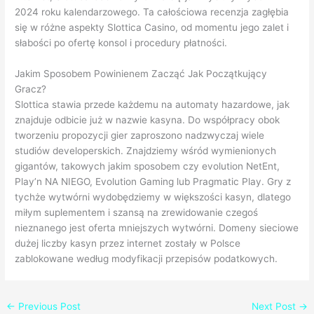
2024 roku kalendarzowego. Ta całościowa recenzja zagłębia
się w różne aspekty Slottica Casino, od momentu jego zalet i
słabości po ofertę konsol i procedury płatności.
Jakim Sposobem Powinienem Zacząć Jak Początkujący
Gracz?
Slottica stawia przede każdemu na automaty hazardowe, jak
znajduje odbicie już w nazwie kasyna. Do współpracy obok
tworzeniu propozycji gier zaproszono nadzwyczaj wiele
studiów developerskich. Znajdziemy wśród wymienionych
gigantów, takowych jakim sposobem czy evolution NetEnt,
Play’n NA NIEGO, Evolution Gaming lub Pragmatic Play. Gry z
tychże wytwórni wydobędziemy w większości kasyn, dlatego
miłym suplementem i szansą na zrewidowanie czegoś
nieznanego jest oferta mniejszych wytwórni. Domeny sieciowe
dużej liczby kasyn przez internet zostały w Polsce
zablokowane według modyfikacji przepisów podatkowych.
←
Previous Post
Next Post
→