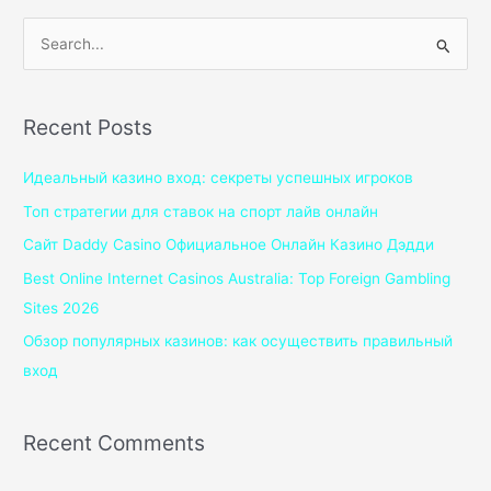
S
e
a
Recent Posts
r
c
Идеальный казино вход: секреты успешных игроков
h
Топ стратегии для ставок на спорт лайв онлайн
f
Сайт Daddy Casino Официальное Онлайн Казино Дэдди
o
Best Online Internet Casinos Australia: Top Foreign Gambling
r
Sites 2026
:
Обзор популярных казинов: как осуществить правильный
вход
Recent Comments