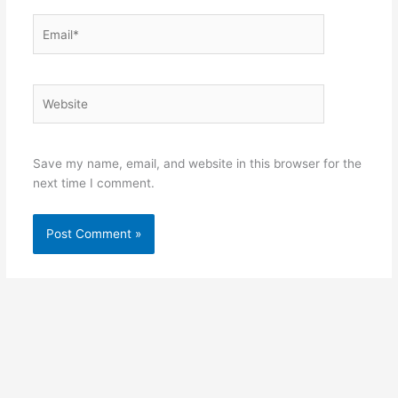
Email*
Website
Save my name, email, and website in this browser for the
next time I comment.