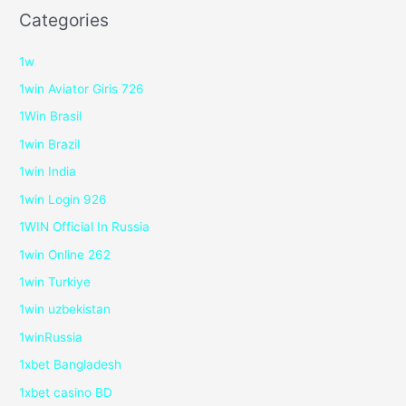
Categories
1w
1win Aviator Giris 726
1Win Brasil
1win Brazil
1win India
1win Login 926
1WIN Official In Russia
1win Online 262
1win Turkiye
1win uzbekistan
1winRussia
1xbet Bangladesh
1xbet casino BD