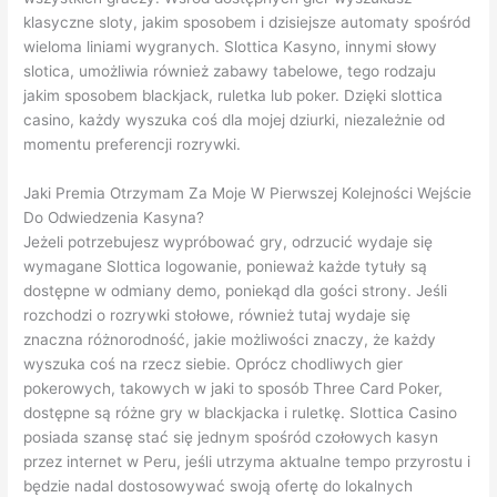
klasyczne sloty, jakim sposobem i dzisiejsze automaty spośród
wieloma liniami wygranych. Slottica Kasyno, innymi słowy
slotica, umożliwia również zabawy tabelowe, tego rodzaju
jakim sposobem blackjack, ruletka lub poker. Dzięki slottica
casino, każdy wyszuka coś dla mojej dziurki, niezależnie od
momentu preferencji rozrywki.
Jaki Premia Otrzymam Za Moje W Pierwszej Kolejności Wejście
Do Odwiedzenia Kasyna?
Jeżeli potrzebujesz wypróbować gry, odrzucić wydaje się
wymagane Slottica logowanie, ponieważ każde tytuły są
dostępne w odmiany demo, poniekąd dla gości strony. Jeśli
rozchodzi o rozrywki stołowe, również tutaj wydaje się
znaczna różnorodność, jakie możliwości znaczy, że ​​każdy
wyszuka coś na rzecz siebie. Oprócz chodliwych gier
pokerowych, takowych w jaki to sposób Three Card Poker,
dostępne są różne gry w blackjacka i ruletkę. Slottica Casino
posiada szansę stać się jednym spośród czołowych kasyn
przez internet w Peru, jeśli utrzyma aktualne tempo przyrostu i
będzie nadal dostosowywać swoją ofertę do lokalnych