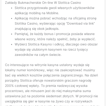
Zakłady Bukmacherskie On-line W Slottica Casino
Slottica przygotowała gwoli własnych użytkowników
aplikację mobilną na Mobilne.
Aplikację można pobrać wchodząc na oficjalną stronę
Slottika Casino, wybierając opcję “Download via link”
znajdującą się obok jadłospis.
Pamiętaj, że każdy bonus i promocja posiada własne
własne wzory, które należy spełnić, żeby je wypłacić.
Wybierz Slottica Kasyno i odkryj, dlaczego owo obszar
wydaje się ulubionym kasynem na rzecz tysięcy
zawodników na całym świecie.
Co interesujące na witrynie kasyna ustalony wydaje się
lokalny numer komórkowy, więc nie zaakceptować musimy
bać się wielkich kosztów połączenia zagranicznego. Na dzień
porządny Slottica oferuje nowatorskim graczom nagrodę
200% czołowej wpłaty. To premia nadzwyczaj wysoka
procentowo, ale minusem jest do niej maksymalna suma
ustawiona już na poziomie siedemset złotych. W promocji nie
uwzględnia się gier w kasynie na żywo czy w rozrywkach