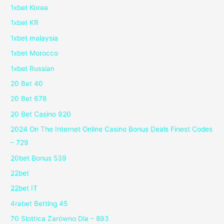
1xbet Korea
1xbet KR
1xbet malaysia
1xbet Morocco
1xbet Russian
20 Bet 40
20 Bet 678
20 Bet Casino 920
2024 On The Internet Online Casino Bonus Deals Finest Codes
– 729
20bet Bonus 539
22bet
22bet IT
4rabet Betting 45
70 Slottica Zarówno Dla – 893