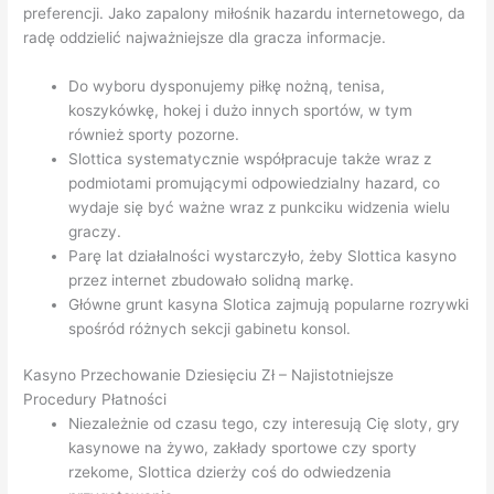
preferencji. Jako zapalony miłośnik hazardu internetowego, da
radę oddzielić najważniejsze dla gracza informacje.
Do wyboru dysponujemy piłkę nożną, tenisa,
koszykówkę, hokej i dużo innych sportów, w tym
również sporty pozorne.
Slottica systematycznie współpracuje także wraz z
podmiotami promującymi odpowiedzialny hazard, co
wydaje się być ważne wraz z punkciku widzenia wielu
graczy.
Parę lat działalności wystarczyło, żeby Slottica kasyno
przez internet zbudowało solidną markę.
Główne grunt kasyna Slotica zajmują popularne rozrywki
spośród różnych sekcji gabinetu konsol.
Kasyno Przechowanie Dziesięciu Zł – Najistotniejsze
Procedury Płatności
Niezależnie od czasu tego, czy interesują Cię sloty, gry
kasynowe na żywo, zakłady sportowe czy sporty
rzekome, Slottica dzierży coś do odwiedzenia