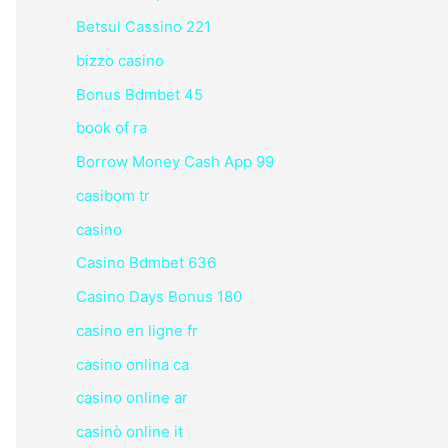
Betsul Cassino 221
bizzo casino
Bonus Bdmbet 45
book of ra
Borrow Money Cash App 99
casibom tr
casino
Casino Bdmbet 636
Casino Days Bonus 180
casino en ligne fr
casino onlina ca
casino online ar
casinò online it