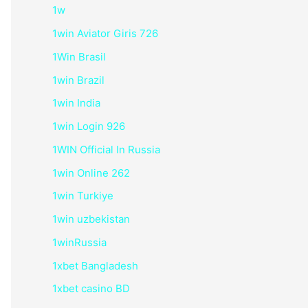
1w
1win Aviator Giris 726
1Win Brasil
1win Brazil
1win India
1win Login 926
1WIN Official In Russia
1win Online 262
1win Turkiye
1win uzbekistan
1winRussia
1xbet Bangladesh
1xbet casino BD