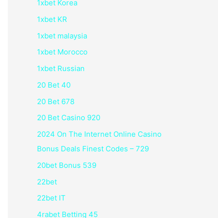
1xbet Korea
1xbet KR
1xbet malaysia
1xbet Morocco
1xbet Russian
20 Bet 40
20 Bet 678
20 Bet Casino 920
2024 On The Internet Online Casino
Bonus Deals Finest Codes – 729
20bet Bonus 539
22bet
22bet IT
4rabet Betting 45