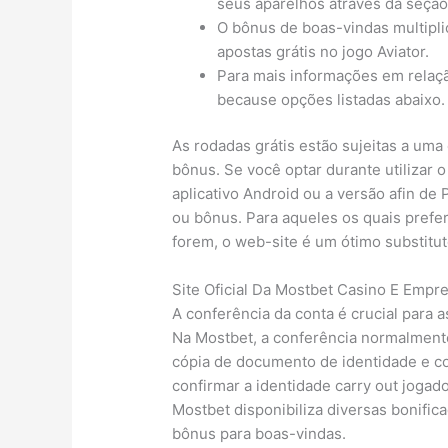
seus aparelhos através da seção
O bônus de boas-vindas multipli
apostas grátis no jogo Aviator.
Para mais informações em relação
because opções listadas abaixo.
As rodadas grátis estão sujeitas a uma
bônus. Se você optar durante utilizar 
aplicativo Android ou a versão afin 
ou bônus. Para aqueles os quais prefer
forem, o web-site é um ótimo substitut
Site Oficial Da Mostbet Casino E Empr
A conferência da conta é crucial para 
Na Mostbet, a conferência normalment
cópia de documento de identidade e co
confirmar a identidade carry out jogad
Mostbet disponibiliza diversas bonific
bônus para boas-vindas.