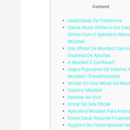
Content
Usabilidade Da Plataforma
Ganhe Muito Dinheiro Em Cas
Online Com O Aplicativo Móve
Mostbet
Site Oficial Da Mostbet Casino
Empresa De Apostas
A Mostbet É Confiável?
Jogos Populares De Cassino 
Mostbet” “[newline]roleta
Versão Do Site Móvel Da Most
Cassino Mostbet
Apostas Ao Vivo
Entrar No Site Oficial
Aplicativo Mostbet Para Androi
Como Sacar Recurso Financei
Registro De Conta Mostbet No