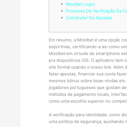
Mostbet Login:
Processo De Verificação Da C
Construtor De Apostas
Em resumo, a Mostbet é uma opção conf
esportivas, certificando-a asi como um
Mostbet em virtude de smartphone está
pra dispositivos iOS. O aplicativo tem o
site formal usando o nosso link. Além d
fazer apostas, financiar sua conta faz
mesmos bônus sobre boas-vindas etc. 
jogadores portugueses que gostam de 
métodos de pagamento locais, interfac
como uma escolha superior no competi
A verificação para identidade, como d
uma política de segurança, auxiliando