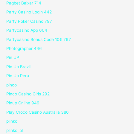
Pagbet Baixar 714
Party Casino Login 442
Party Poker Casino 797
Partycasino App 604
Partycasino Bonus Code 10€ 767
Photographer 446
Pin UP
Pin Up Brazil
Pin Up Peru
pinco
Pinco Casino Giris 292
Pinup Online 949
Play Croco Casino Australia 386
plinko
plinko_pl