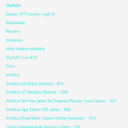
Qizilbilet
Queen 777 Casino Login 6
Ramenbet
Review
Reviewer
ricky casino australia
Sky247 Live 620
Slots
slottica
Slottica 24 Enjoy Gaming – 870
Slottica 37 Slottica Slottica – 528
Slottica 50 Free Spins No Deposit Playojo Live Casino – 103
Slottica App Demo 100 Joker – 580
Slottica Brasil Best Casino Online Australia – 703
Slottica Kokemuksia Kasyno Online – 98