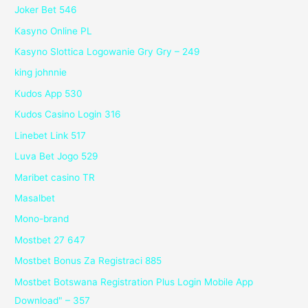
Joker Bet 546
Kasyno Online PL
Kasyno Slottica Logowanie Gry Gry – 249
king johnnie
Kudos App 530
Kudos Casino Login 316
Linebet Link 517
Luva Bet Jogo 529
Maribet casino TR
Masalbet
Mono-brand
Mostbet 27 647
Mostbet Bonus Za Registraci 885
Mostbet Botswana Registration Plus Login Mobile App
Download" – 357