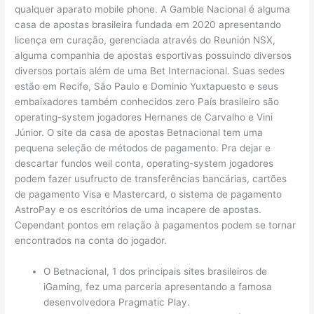
qualquer aparato mobile phone. A Gamble Nacional é alguma
casa de apostas brasileira fundada em 2020 apresentando
licença em curação, gerenciada através do Reunión NSX,
alguma companhia de apostas esportivas possuindo diversos
diversos portais além de uma Bet Internacional. Suas sedes
estão em Recife, São Paulo e Dominio Yuxtapuesto e seus
embaixadores também conhecidos zero País brasileiro são
operating-system jogadores Hernanes de Carvalho e Vini
Júnior. O site da casa de apostas Betnacional tem uma
pequena seleção de métodos de pagamento. Pra dejar e
descartar fundos weil conta, operating-system jogadores
podem fazer usufructo de transferências bancárias, cartões
de pagamento Visa e Mastercard, o sistema de pagamento
AstroPay e os escritórios de uma incapere de apostas.
Cependant pontos em relação à pagamentos podem se tornar
encontrados na conta do jogador.
O Betnacional, 1 dos principais sites brasileiros de
iGaming, fez uma parceria apresentando a famosa
desenvolvedora Pragmatic Play.