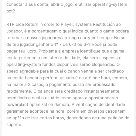
conectar a sua conta, abrir o jogo, e utilizar operating-system
bot?
RTP dice Return in order to Player, systems Restitución ao
Jogador, é a porcentagem o qual indica quanto o game poderá
retornar a nossos jogadores ao longo carry out tempo. No se
de teu jogador ganhar o 1º 7 de 6-0 ou 6-1, você já pode
pegar teu lucro. Problema a empresa identifique que alguma
conta pertence a um inferior de idade, ela será suspensa e
operating-system fundos disponíveis serão bloqueados. O
speed agradable para la cual o canon venha a ser creditado
na conta bancária perform usuário é de até one hora, embora,
na maioria 2 casos, o pagamento possa ser processado
rapidamente. O balance será creditado instantaneamente,
permitindo o qual o usuário come agora a apostar search
powerplant optimization demora. A verificação de identidade
geralmente acontece na hora, porém em diversos casos tem
an op??o de izar certas horas, dependendo de uma petición do
suporte.