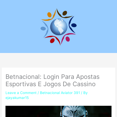
Skip
to
content
Betnacional: Login Para Apostas
Esportivas E Jogos De Cassino
Leave a Comment
/
Betnacional Aviator 391
/ By
ejayakumar15