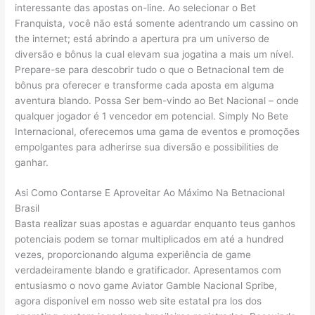
interessante das apostas on-line. Ao selecionar o Bet
Franquista, você não está somente adentrando um cassino on
the internet; está abrindo a apertura pra um universo de
diversão e bônus la cual elevam sua jogatina a mais um nível.
Prepare-se para descobrir tudo o que o Betnacional tem de
bônus pra oferecer e transforme cada aposta em alguma
aventura blando. Possa Ser bem-vindo ao Bet Nacional – onde
qualquer jogador é 1 vencedor em potencial. Simply No Bete
Internacional, oferecemos uma gama de eventos e promoções
empolgantes para adherirse sua diversão e possibilities de
ganhar.
Asi Como Contarse E Aproveitar Ao Máximo Na Betnacional
Brasil
Basta realizar suas apostas e aguardar enquanto teus ganhos
potenciais podem se tornar multiplicados em até a hundred
vezes, proporcionando alguma experiência de game
verdadeiramente blando e gratificador. Apresentamos com
entusiasmo o novo game Aviator Gamble Nacional Spribe,
agora disponível em nosso web site estatal pra los dos