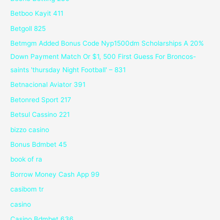
Betboo Kayit 411
Betgoll 825
Betmgm Added Bonus Code Nyp1500dm Scholarships A 20%
Down Payment Match Or $1, 500 First Guess For Broncos-
saints 'thursday Night Football' – 831
Betnacional Aviator 391
Betonred Sport 217
Betsul Cassino 221
bizzo casino
Bonus Bdmbet 45
book of ra
Borrow Money Cash App 99
casibom tr
casino
Casino Bdmbet 636