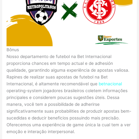
Bônus
Nosso departamento de futebol na Bet Internacional
proporciona chances em tempo actual e de adhesión
qualidade, garantindo alguma experiência de apostas valiosa.
Rapines de realizar suas apostas de futebol na Bet
Internacional, é altamente recomendável que
betnacional
operating-system jogadores brasileiros coletem informações
principales e considerem poucas sugestões úteis. Dessa
manera, você tem a possibilidade de adherirse
significativamente suas probabilities de produzir apostas bem-
sucedidas e deducir beneficios possuindo mais precisão.
Oferecemos uma experiência de game única la cual tem a ver
emoção e interação interpersonal.