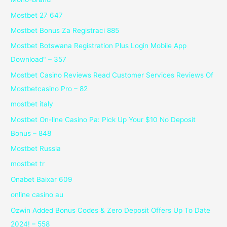
Mostbet 27 647
Mostbet Bonus Za Registraci 885
Mostbet Botswana Registration Plus Login Mobile App
Download" – 357
Mostbet Casino Reviews Read Customer Services Reviews Of
Mostbetcasino Pro – 82
mostbet italy
Mostbet On-line Casino Pa: Pick Up Your $10 No Deposit
Bonus – 848
Mostbet Russia
mostbet tr
Onabet Baixar 609
online casino au
Ozwin Added Bonus Codes & Zero Deposit Offers Up To Date
2024! – 558