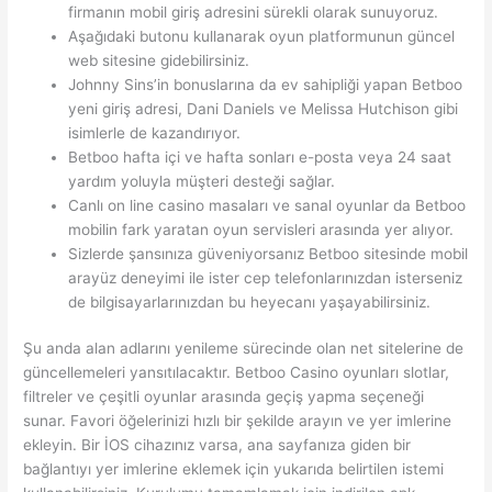
firmanın mobil giriş adresini sürekli olarak sunuyoruz.
Aşağıdaki butonu kullanarak oyun platformunun güncel
web sitesine gidebilirsiniz.
Johnny Sins’in bonuslarına da ev sahipliği yapan Betboo
yeni giriş adresi, Dani Daniels ve Melissa Hutchison gibi
isimlerle de kazandırıyor.
Betboo hafta içi ve hafta sonları e-posta veya 24 saat
yardım yoluyla müşteri desteği sağlar.
Canlı on line casino masaları ve sanal oyunlar da Betboo
mobilin fark yaratan oyun servisleri arasında yer alıyor.
Sizlerde şansınıza güveniyorsanız Betboo sitesinde mobil
arayüz deneyimi ile ister cep telefonlarınızdan isterseniz
de bilgisayarlarınızdan bu heyecanı yaşayabilirsiniz.
Şu anda alan adlarını yenileme sürecinde olan net sitelerine de
güncellemeleri yansıtılacaktır. Betboo Casino oyunları slotlar,
filtreler ve çeşitli oyunlar arasında geçiş yapma seçeneği
sunar. Favori öğelerinizi hızlı bir şekilde arayın ve yer imlerine
ekleyin. Bir İOS cihazınız varsa, ana sayfanıza giden bir
bağlantıyı yer imlerine eklemek için yukarıda belirtilen istemi