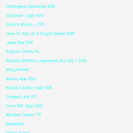
Gratogana Opiniones 928
Gratowin Login 473
Guys's Shorts – 270
How To Set Up A Crypto Wallet 688
Joker Bet 546
Kasyno Online PL
Kasyno Slottica Logowanie Gry Gry – 249
king johnnie
Kudos App 530
Kudos Casino Login 316
Linebet Link 517
Luva Bet Jogo 529
Maribet casino TR
Masalbet
Mono-brand