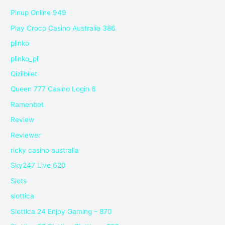
Pinup Online 949
Play Croco Casino Australia 386
plinko
plinko_pl
Qizilbilet
Queen 777 Casino Login 6
Ramenbet
Review
Reviewer
ricky casino australia
Sky247 Live 620
Slots
slottica
Slottica 24 Enjoy Gaming – 870