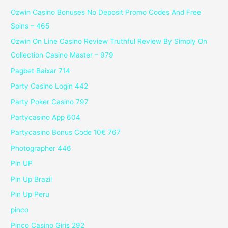
Ozwin Casino Bonuses No Deposit Promo Codes And Free
Spins – 465
Ozwin On Line Casino Review Truthful Review By Simply On
Collection Casino Master – 979
Pagbet Baixar 714
Party Casino Login 442
Party Poker Casino 797
Partycasino App 604
Partycasino Bonus Code 10€ 767
Photographer 446
Pin UP
Pin Up Brazil
Pin Up Peru
pinco
Pinco Casino Giris 292