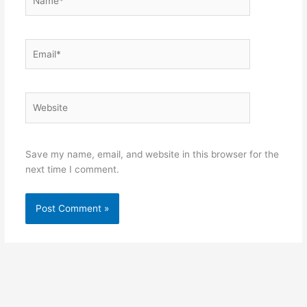
Email*
Website
Save my name, email, and website in this browser for the
next time I comment.