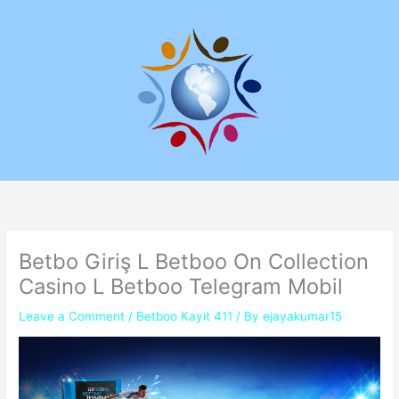
Skip
to
content
Betbo Giriş L Betboo On Collection
Casino L Betboo Telegram Mobil
Leave a Comment
/
Betboo Kayit 411
/ By
ejayakumar15