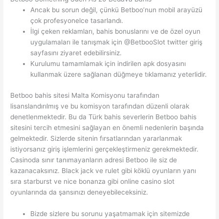
Ancak bu sorun değil, çünkü Betboo’nun mobil arayüzü
çok profesyonelce tasarlandı.
İlgi çeken reklamları, bahis bonuslarını ve de özel oyun
uygulamaları ile tanışmak için @BetbooSlot twitter giriş
sayfasını ziyaret edebilirsiniz.
Kurulumu tamamlamak için indirilen apk dosyasını
kullanmak üzere sağlanan düğmeye tıklamanız yeterlidir.
Betboo bahis sitesi Malta Komisyonu tarafından
lisanslandırılmış ve bu komisyon tarafından düzenli olarak
denetlenmektedir. Bu da Türk bahis severlerin Betboo bahis
sitesini tercih etmesini sağlayan en önemli nedenlerin başında
gelmektedir. Sizlerde sitenin fırsatlarından yararlanmak
istiyorsanız giriş işlemlerini gerçekleştirmeniz gerekmektedir.
Casinoda sınır tanımayanların adresi Betboo ile siz de
kazanacaksınız. Black jack ve rulet gibi köklü oyunların yanı
sıra starburst ve nice bonanza gibi online casino slot
oyunlarında da şansınızı deneyebileceksiniz.
Bizde sizlere bu sorunu yaşatmamak için sitemizde