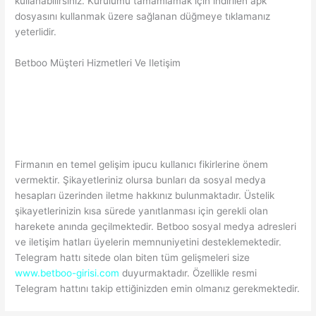
kullanabilirsiniz. Kurulumu tamamlamak için indirilen apk
dosyasını kullanmak üzere sağlanan düğmeye tıklamanız
yeterlidir.
Betboo Müşteri Hizmetleri Ve Iletişim
Firmanın en temel gelişim ipucu kullanıcı fikirlerine önem
vermektir. Şikayetleriniz olursa bunları da sosyal medya
hesapları üzerinden iletme hakkınız bulunmaktadır. Üstelik
şikayetlerinizin kısa sürede yanıtlanması için gerekli olan
harekete anında geçilmektedir. Betboo sosyal medya adresleri
ve iletişim hatları üyelerin memnuniyetini desteklemektedir.
Telegram hattı sitede olan biten tüm gelişmeleri size
www.betboo-girisi.com
duyurmaktadır. Özellikle resmi
Telegram hattını takip ettiğinizden emin olmanız gerekmektedir.