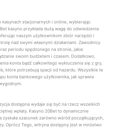
 kasynach stacjonarnych i online, wybierając
20Bet kasyno przykłada dużą wagę do odwiedzenia
ferując naszym użytkownikom zbiór narzędzi i
trolę nad swymi własnymi działaniami. Zawodnicy
oraz periodu spędzonego na stronie, jakie
ądzanie swoim budżetem i czasem. Dodatkowo,
nia konta bądź całkowitego wykluczenia się z gry,
, które potrzebują spacji od hazardu. Wszystkie te
apu konta bankowego użytkownika, jak sprawia
 wygodnym.
zycja dostępna wydaje się być na rzecz wszelkich
ciętnej wpłaty. Kasyno 20Bet to dynamicznie
ra zyskała szacunek zarówno wśród początkujących,
zy. Oprócz Tego, witryna dostępny jest w mnóstwo