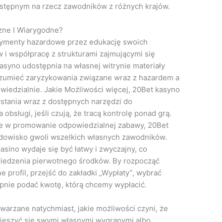
dostępnym na rzecz zawodników z różnych krajów.
zne I Wiarygodne?
ymenty hazardowe przez edukację swoich
i współpracę z strukturami zajmującymi się
syno udostępnia na własnej witrynie materiały
ozumieć zaryzykowania związane wraz z hazardem a
wiedzialnie. Jakie Możliwości więcej, 20Bet kasyno
tania wraz z dostępnych narzędzi do
 obsługi, jeśli czują, że tracą kontrolę ponad grą.
ie w promowanie odpowiedzialnej zabawy, 20Bet
dowisko gwoli wszelkich własnych zawodników.
sino wydaje się być łatwy i zwyczajny, co
wiedzenia pierwotnego środków. By rozpocząć
e profil, przejść do zakładki „Wypłaty”, wybrać
pnie podać kwotę, którą chcemy wypłacić.
arzane natychmiast, jakie możliwości czyni, że
ieszyć się swymi własnymi wygranymi albo