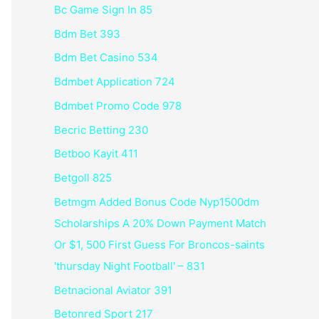
Bc Game Sign In 85
Bdm Bet 393
Bdm Bet Casino 534
Bdmbet Application 724
Bdmbet Promo Code 978
Becric Betting 230
Betboo Kayit 411
Betgoll 825
Betmgm Added Bonus Code Nyp1500dm
Scholarships A 20% Down Payment Match
Or $1, 500 First Guess For Broncos-saints
'thursday Night Football' – 831
Betnacional Aviator 391
Betonred Sport 217