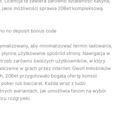
 Licencja ta zawiera zarówno działalność kasyna,
, jakie możliwości sprawia 20Bet kompleksową
tymalizowany, aby minimalizować termin ładowania,
a płynne użytkowanie spośród strony. Nawigacja w
otrzeb zarówno świeżych użytkowników, w który
adczenie w grach przez internet. Gwoli miłośników
, 20Bet przygotowało bogatą ofertę konsol
, poker lub baccarat. Każda wraz z ludzi
nych wariantach, jak umożliwia fanom na wybór
oru rozgrywki.