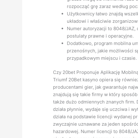
rozpocząć grę zaraz według poc
Użytkownicy łatwo znajdą wszelk
układowi i właściwie zorganizo
Numer autoryzacji to 8048/JAZ, 
postulaty prawne i operacyjne.
Dodatkowo, program mobilna um
przenośnych, jakie możliwości s
przypadkowym miejscu i czasie.
Czy 20bet Proponuje Aplikację Mobiln
Triumf 20Bet kasyno opiera się równi
producentami gier, jak gwarantuje naj
znajdują się takie firmy w który sposó
także dużo odmiennych znanych firm. 
działa płynnie, wydaje się uczciwa i 
działa na podstawie licencji wydanej p
zwyczajnie uznawane za jeden spośró
hazardowej. Numer licencji to 8048/JAZ