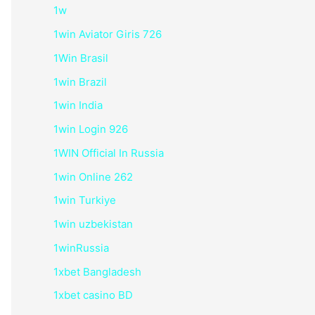
1w
1win Aviator Giris 726
1Win Brasil
1win Brazil
1win India
1win Login 926
1WIN Official In Russia
1win Online 262
1win Turkiye
1win uzbekistan
1winRussia
1xbet Bangladesh
1xbet casino BD