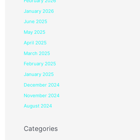
February 2026
January 2026
June 2025
May 2025
April 2025
March 2025
February 2025
January 2025
December 2024
November 2024
August 2024
Categories