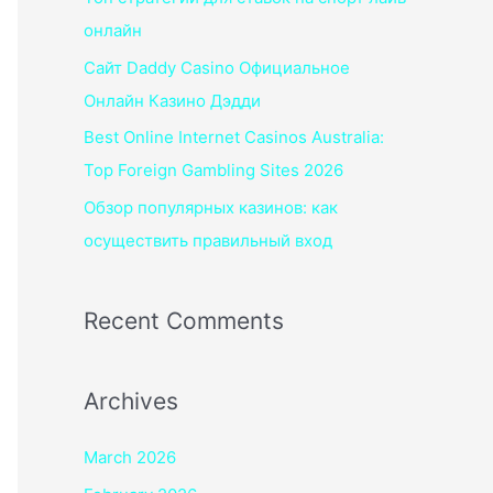
o
онлайн
r
Сайт Daddy Casino Официальное
:
Онлайн Казино Дэдди
Best Online Internet Casinos Australia:
Top Foreign Gambling Sites 2026
Обзор популярных казинов: как
осуществить правильный вход
Recent Comments
Archives
March 2026