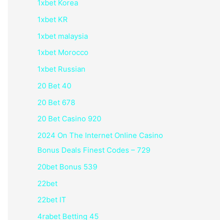
1xbet Korea
1xbet KR
1xbet malaysia
1xbet Morocco
1xbet Russian
20 Bet 40
20 Bet 678
20 Bet Casino 920
2024 On The Internet Online Casino
Bonus Deals Finest Codes – 729
20bet Bonus 539
22bet
22bet IT
4rabet Betting 45