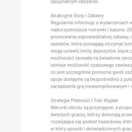
opcjonalnym obszarze.
Atrakcyjne Sloty I Zabawy
Regularnie informuję o wydarzeniach w
najkorzystniejsze rozrywki i kasyna. 
promowania odpowiedzialnej zabawy, o
zasobów, które pomagają utrzymać kon
mogą ustawić limity depozytów, klęsk 
możliwości zezwala na świadome zarz
istnieje możliwość czasowego zawiesze
co jest szczególnie pomocne gwoli osób
opcje dostępne są bezpośrednio z puł
zarządzanie grą nieskomplikowanym i
Strategie Płatności I Toki Wypłat
Warunki obrotu są przystępne, a propo
świeżych graczy, którzy dokonają prze
rozwijająca się podest hazardowa, któ
w który sposób i doświadczonych grac