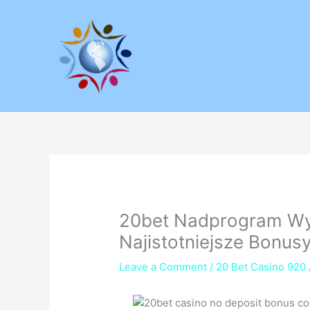
Skip
to
content
20bet Nadprogram Wy
Najistotniejsze Bonus
Leave a Comment
/
20 Bet Casino 920