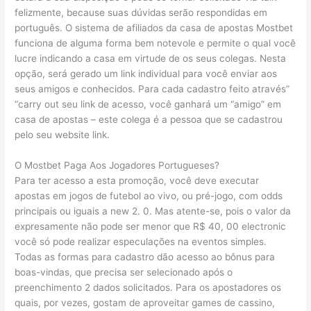
felizmente, because suas dúvidas serão respondidas em
português. O sistema de afiliados da casa de apostas Mostbet
funciona de alguma forma bem notevole e permite o qual você
lucre indicando a casa em virtude de os seus colegas. Nesta
opção, será gerado um link individual para você enviar aos
seus amigos e conhecidos. Para cada cadastro feito através”
“carry out seu link de acesso, você ganhará um “amigo” em
casa de apostas – este colega é a pessoa que se cadastrou
pelo seu website link.
O Mostbet Paga Aos Jogadores Portugueses?
Para ter acesso a esta promoção, você deve executar
apostas em jogos de futebol ao vivo, ou pré-jogo, com odds
principais ou iguais a new 2. 0. Mas atente-se, pois o valor da
expresamente não pode ser menor que R$ 40, 00 electronic
você só pode realizar especulações na eventos simples.
Todas as formas para cadastro dão acesso ao bônus para
boas-vindas, que precisa ser selecionado após o
preenchimento 2 dados solicitados. Para os apostadores os
quais, por vezes, gostam de aproveitar games de cassino,