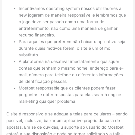
Incentivamos operating system nossos utilizadores a
new jogarem de maneira responsável e lembramos que
o jogo deve ser pasado como uma forma de
entretenimento, não como uma maneira de ganhar
recurso financeiro.
Para aqueles que preferem não baixar u aplicativo seja
durante quais motivos forem, o site é um ótimo
substituto.
A plataforma irá desativar imediatamente quaisquer
contas que tenham o mesmo nome, endereço para e-
mail, número para telefone ou diferentes informações
de identificação pessoal.
Mostbet responsable que os clientes podem fazer
perguntas e obter respostas para elas search engine
marketing qualquer problema.
O site é responsivo e se adequa a telas para celulares – sendo
possível, inclusive, baixar um aplicativo próprio da casa de
apostas. Em se de dúvidas, u suporte ao usuario do Mostbet
estará a sua disposição e pode se tornar solicitado via talk –