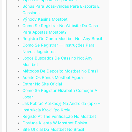
Bônus Para Boas-vindas Para E-sports E
Cassinos
Výhody Kasina Mostbet
Como Se Registrar No Website Da Casa
Para Apostas Mostbet?
Registro De Conta Mostbet Not Any Brasil
Como Se Registrar — Instruções Para
Novos Jogadores
Jogos Buscados De Cassino Not Any
Mostbet
Métodos De Deposito Mostbet No Brasil
Aceite Os Bônus Mostbet Agora
Entrar No Site Oficial
Como Se Registar Elizabeth Começar A
Jogar
Jak Pobrać Aplikację Na Androida (apk) –
Instrukcja Krok” “po Kroku
Registo At The Verificação No Mostbet
Obsługa Klienta W Mostbet Polska
Site Oficial Da Mostbet No Brasil