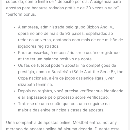
sucedido, com o limite de 1 depósito por dia. A exigência para
apostas para because rodadas grátis é de 30 vezes o valor”
“perform bônus.
A empresa, administrada pelo grupo Bizbon And. V.,
opera no ano de mais de 93 países, espalhados ao
redor do universo, contando com mais de one milhão de
jogadores registrados.
Para acessá-los, é necessário ser o usuário registrado
at the ter um balance positivo na conta.
Os fãs de futebol podem apostar na competições de
prestígio, como o Brasileirão (Série A at the Série B), the
Copa nacionais, além de jogos dasjenige ligas juvenil
elizabeth feminina.
Depois do registro, você precisa verificar sua identidade
e är anpassade pelo processo sobre verificação.
Trata-se de uma seção que costuma seguirse na
maioria dasjenige principais casas de apostas.
Uma companhia de apostas online, Mostbet entrou not any
mercado de apostas online há alguma década. Durante esse