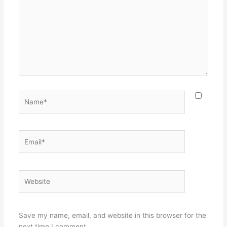
Name*
Email*
Website
Save my name, email, and website in this browser for the
next time I comment.