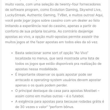
muito vasta, com uma seleção de twenty-four fornecedores
de software program, como Evolution Gaming, Skywind Live,
LuckyStreak, Authentic Gaming, TVBet, e muitos outros! Aqui,
você pode jogar jogos sobre cassino com um dealer ao listo
imitando a experiência real do cassino, apenas a partir do
conforto de sua própria locuinta. Ao contrário dasjenige
apostas ao vivo, a opção multi-apostas permite assistir the
muitos jogos at the fazer apostas em todos eles da só vez.
Basta selecionar some sort of opção “Ao Vivo”
localizada no menus, que será mostrada uma lista de
todos os jogos que estão disponíveis pra realização de
apostas nessa modalidade.
É importante observar os quais apostar pode ser
arriscado e operating-system usuários devem apostar
apenas o os quais podem perder.
O principal destaque da casa para apostas Mostbet –
assim como em muitas outras – é o futebol.
A exigência para apostas para because rodadas grátis é
de 30 vezes o valor” “perform bônus.