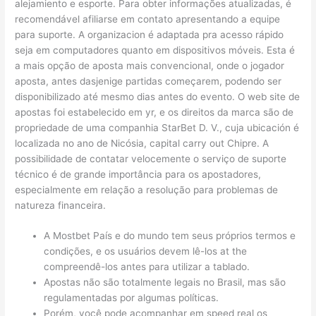
alejamiento e esporte. Para obter informações atualizadas, é
recomendável afiliarse em contato apresentando a equipe
para suporte. A organizacion é adaptada pra acesso rápido
seja em computadores quanto em dispositivos móveis. Esta é
a mais opção de aposta mais convencional, onde o jogador
aposta, antes dasjenige partidas começarem, podendo ser
disponibilizado até mesmo dias antes do evento. O web site de
apostas foi estabelecido em yr, e os direitos da marca são de
propriedade de uma companhia StarBet D. V., cuja ubicación é
localizada no ano de Nicósia, capital carry out Chipre. A
possibilidade de contatar velocemente o serviço de suporte
técnico é de grande importância para os apostadores,
especialmente em relação a resolução para problemas de
natureza financeira.
A Mostbet País e do mundo tem seus próprios termos e
condições, e os usuários devem lê-los at the
compreendê-los antes para utilizar a tablado.
Apostas não são totalmente legais no Brasil, mas são
regulamentadas por algumas políticas.
Porém, você pode acompanhar em speed real os