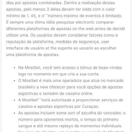
dias por apostas combinadas. Dentre a realização destas
apostas, pelo menos 3 delas devem ter odds com o valor
mínimo de 1. 45, e o” “número máximo de eventos é ilimitado.
É sempre uma ótima idéia pesquisar electronic comparar
diferentes plataformas de apostas on the web antes de decidir
utilizar uma. Os usuários devem considerar fatores como a
reputação da plataforma, medidas de segurança, user
interface de usuário at the suporte ao usuario ao escolher
uma plataforma de apostas.
Na Mostbet, você tem acesso o bônus de boas-vindas
logo no momento em que cria a sua conta.
O Mostbet é mais uma operadora que atua no mercado
brasileiro a new oferecer para você opções de apostas
esportivas e também de cassino online.
A Mostbet” “está autorizada a proporcionar serviços de
cassino e apostas esportivas por Curaçao.
As apostas incluem some sort of escolha do vencedor, o
número para oponentes mortos, o tempo do primeiro
sangue e até mesmo replays de momentos individuais.