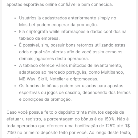
apostas esportivas online confiável e bem conhecida.
Usuários já cadastrados anteriormente simply no
Mostbet podem cooperar da promoção.
Ela criptografa while informações e dados contidos na
tablado da empresa.
É possível, sim, possuir bons retornos utilizando estas
odds o qual são ofertas afin de você assim como os
demais jogadores desta operadora.
A tablado oferece vários métodos de levantamento,
adaptados ao mercado português, como Multibanco,
MB Way, Skrill, Neteller e criptomoedas.
Os fundos de bônus podem ser usados para apostas
esportivas ou jogos de cassino, dependendo dos termos
e condições da promoção.
Caso você possua feito o depósito trinta minutos depois de
efetuar u registro, a porcentagem do bônus é de 150%. Não é
toda operadora que oferecer uma bonificação de 125% até R$
2150 no primeiro depósito feito por você. Ao longo deste texto,