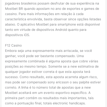
jogadores brasileiros possam desfrutar de sua experiência na
Mostbet BR quando apostam no ano de esportes e games de
cassino. Para mais informações em relação à cada
característica envolvida, basta observar since opções listadas
abaixo. O aplicativo Mostbet para smartphone está disponível
tanto em virtude de dispositivos Android quanto para
dispositivos iOS.
F12 Casino
Embora seja uma expresamente mais arriscada, se você
ganhar, você pode ser bastante compensado. Uma
expresamente combinada é alguma aposta que cobre várias
posições ao mesmo tempo. Somente se a new estimativa de
qualquer jogador estiver correta é que esta aposta terá
sucesso. Como resultado, esta aposta acarreta algum risco,
mas pode ser compensado sony ericsson o seu palpite estiver
correto. A linha é to número total de apostas que a new
Mostbet aceitará em um evento esportivo específico. A
primeira part contém os resultados mais importantes, tais
como a pontuação final, totais electronic handicaps.