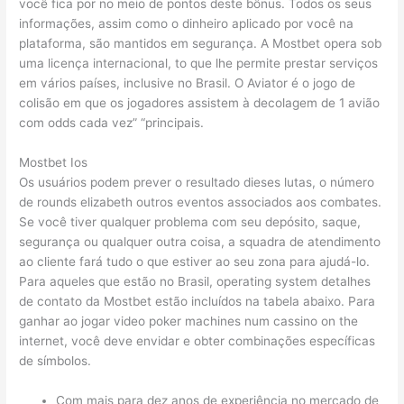
você fica por no meio de pontos deste bônus. Todos os seus
informações, assim como o dinheiro aplicado por você na
plataforma, são mantidos em segurança. A Mostbet opera sob
uma licença internacional, to que lhe permite prestar serviços
em vários países, inclusive no Brasil. O Aviator é o jogo de
colisão em que os jogadores assistem à decolagem de 1 avião
com odds cada vez” “principais.
Mostbet Ios
Os usuários podem prever o resultado dieses lutas, o número
de rounds elizabeth outros eventos associados aos combates.
Se você tiver qualquer problema com seu depósito, saque,
segurança ou qualquer outra coisa, a squadra de atendimento
ao cliente fará tudo o que estiver ao seu zona para ajudá-lo.
Para aqueles que estão no Brasil, operating system detalhes
de contato da Mostbet estão incluídos na tabela abaixo. Para
ganhar ao jogar video poker machines num cassino on the
internet, você deve envidar e obter combinações específicas
de símbolos.
Com mais para dez anos de experiência no mercado de