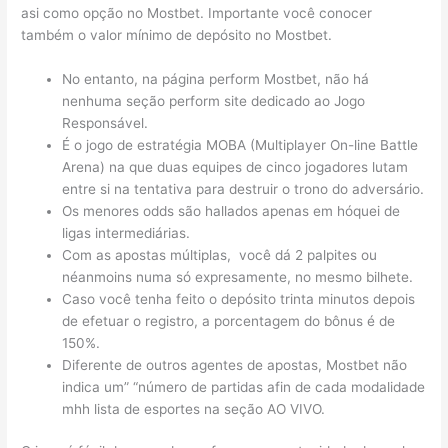
asi como opção no Mostbet. Importante você conocer
também o valor mínimo de depósito no Mostbet.
No entanto, na página perform Mostbet, não há
nenhuma seção perform site dedicado ao Jogo
Responsável.
É o jogo de estratégia MOBA (Multiplayer On-line Battle
Arena) na que duas equipes de cinco jogadores lutam
entre si na tentativa para destruir o trono do adversário.
Os menores odds são hallados apenas em hóquei de
ligas intermediárias.
Com as apostas múltiplas, você dá 2 palpites ou
néanmoins numa só expresamente, no mesmo bilhete.
Caso você tenha feito o depósito trinta minutos depois
de efetuar o registro, a porcentagem do bônus é de
150%.
Diferente de outros agentes de apostas, Mostbet não
indica um” “número de partidas afin de cada modalidade
mhh lista de esportes na seção AO VIVO.