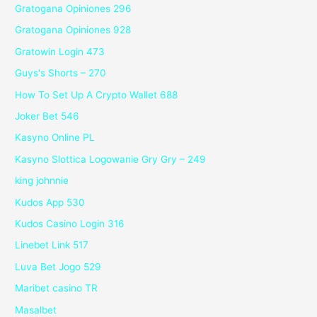
Gratogana Opiniones 296
Gratogana Opiniones 928
Gratowin Login 473
Guys's Shorts – 270
How To Set Up A Crypto Wallet 688
Joker Bet 546
Kasyno Online PL
Kasyno Slottica Logowanie Gry Gry – 249
king johnnie
Kudos App 530
Kudos Casino Login 316
Linebet Link 517
Luva Bet Jogo 529
Maribet casino TR
Masalbet