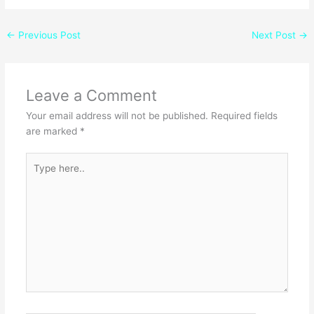
←
Previous Post
Next Post
→
Leave a Comment
Your email address will not be published.
Required fields
are marked
*
Type
here..