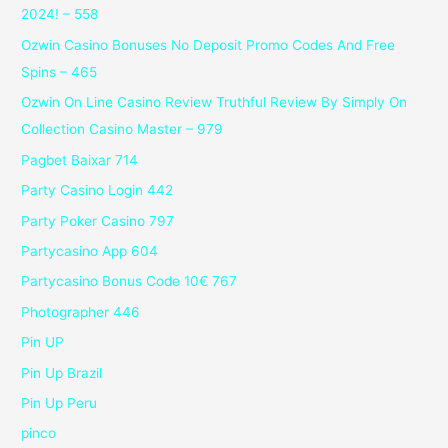
2024! – 558
Ozwin Casino Bonuses No Deposit Promo Codes And Free
Spins – 465
Ozwin On Line Casino Review Truthful Review By Simply On
Collection Casino Master – 979
Pagbet Baixar 714
Party Casino Login 442
Party Poker Casino 797
Partycasino App 604
Partycasino Bonus Code 10€ 767
Photographer 446
Pin UP
Pin Up Brazil
Pin Up Peru
pinco