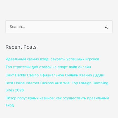
S
e
a
Recent Posts
r
c
Идеальный казино вход: секреты успешных игроков
h
Топ стратегии для ставок на спорт лайв онлайн
f
Сайт Daddy Casino Официальное Онлайн Казино Дэдди
o
Best Online Internet Casinos Australia: Top Foreign Gambling
r
Sites 2026
:
Обзор популярных казинов: как осуществить правильный
вход