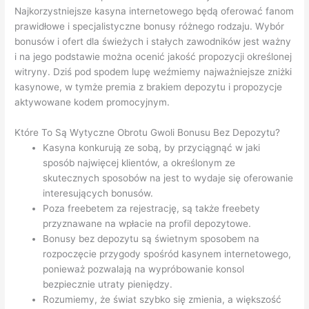
Najkorzystniejsze kasyna internetowego będą oferować fanom
prawidłowe i specjalistyczne bonusy różnego rodzaju. Wybór
bonusów i ofert dla świeżych i stałych zawodników jest ważny
i na jego podstawie można ocenić jakość propozycji określonej
witryny. Dziś pod spodem lupę weźmiemy najważniejsze zniżki
kasynowe, w tymże premia z brakiem depozytu i propozycje
aktywowane kodem promocyjnym.
Które To Są Wytyczne Obrotu Gwoli Bonusu Bez Depozytu?
Kasyna konkurują ze sobą, by przyciągnąć w jaki
sposób najwięcej klientów, a określonym ze
skutecznych sposobów na jest to wydaje się oferowanie
interesujących bonusów.
Poza freebetem za rejestrację, są także freebety
przyznawane na wpłacie na profil depozytowe.
Bonusy bez depozytu są świetnym sposobem na
rozpoczęcie przygody spośród kasynem internetowego,
ponieważ pozwalają na wypróbowanie konsol
bezpiecznie utraty pieniędzy.
Rozumiemy, że świat szybko się zmienia, a większość