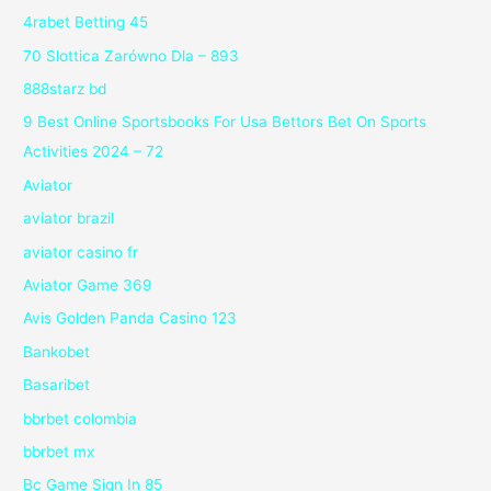
4rabet Betting 45
70 Slottica Zarówno Dla – 893
888starz bd
9 Best Online Sportsbooks For Usa Bettors Bet On Sports
Activities 2024 – 72
Aviator
aviator brazil
aviator casino fr
Aviator Game 369
Avis Golden Panda Casino 123
Bankobet
Basaribet
bbrbet colombia
bbrbet mx
Bc Game Sign In 85