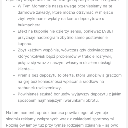
W Tym Momencie naszą uwagę przeniesiemy na te
darmowe zakłady, które można otrzymać w miejsce
zbyt wykonanie wpłaty na konto depozytowe u
bukmachera.
Efekt na kuponie nie dzierży sensu, ponieważ LVBET
przyznaje nadprogram zbytnio samo postawienie
kuponu.
Zbyt każdym wspólnie, wówczas gdy doświadczasz
którychkolwiek bądź problemów w trakcie rozrywki,
połącz się wraz z naszym własnym działem obsługi
klienta—.
Premia bez depozytu to oferta, która umożliwia graczom
na grę bez konieczności wpłacania środków na
rachunek rozliczeniowy.
Powinieneś szukać bonusów wyjąwszy depozytu z jakim
sposobem najmniejszymi warunkami obrotu.
Na ten moment, oprócz bonusu powitalnego, utrzymuje
siedmiu reklamy związanych wraz z zakładami sportowymi.
Różnią ów lampy tuż przy tymże rodzajem działania – są owo