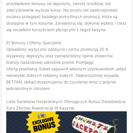
przykładowo bonusy od depozytu, zwroty środków, lub
zdecydowanie wyższe kursy. Na prostu nie zaakceptować
możesz przegapić każdego pomyślnych promocji, które są
dostępne w tym kasynie. Zarejestruj się, dokonaj wpłaty i ciesz
się wszelkimi korzyściami płynącymi z tegoż kasyna.
Et Bonusy I Oferty Specjalne
Opisaliśmy wytyczne zdobycia i ruchu promocją 20 €
wyjąwszy depozytu oraz zamieściliśmy opinie znawców
branży hazardowej odnośnie premii. Pomijając
ofertą powitalną Gobet zapewnił własnym użytkownikom układ
niezwykle dobrych reklamy stałych. Najkorzystniej wypada
BETFAN, dokąd dysponujemy do czynienia wraz z jedynie
jednokrotnym obrotem.
Lista Serwisów Hazardowych Oferujących Bonus Dwadzieścia
Euro Zbytnio Rejestrację W Kasynie