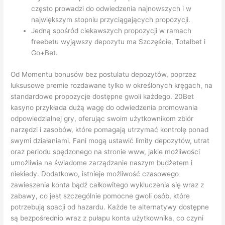
często prowadzi do odwiedzenia najnowszych i w
największym stopniu przyciągających propozycji.
Jedną spośród ciekawszych propozycji w ramach
freebetu wyjąwszy depozytu ma Szczęście, Totalbet i
Go+Bet.
Od Momentu bonusów bez postulatu depozytów, poprzez
luksusowe premie rozdawane tylko w określonych kręgach, na
standardowe propozycje dostępne gwoli każdego. 20Bet
kasyno przykłada dużą wagę do odwiedzenia promowania
odpowiedzialnej gry, oferując swoim użytkownikom zbiór
narzędzi i zasobów, które pomagają utrzymać kontrolę ponad
swymi działaniami. Fani mogą ustawić limity depozytów, utrat
oraz periodu spędzonego na stronie www, jakie możliwości
umożliwia na świadome zarządzanie naszym budżetem i
niekiedy. Dodatkowo, istnieje możliwość czasowego
zawieszenia konta bądź całkowitego wykluczenia się wraz z
zabawy, co jest szczególnie pomocne gwoli osób, które
potrzebują spacji od hazardu. Każde te alternatywy dostępne
są bezpośrednio wraz z pułapu konta użytkownika, co czyni