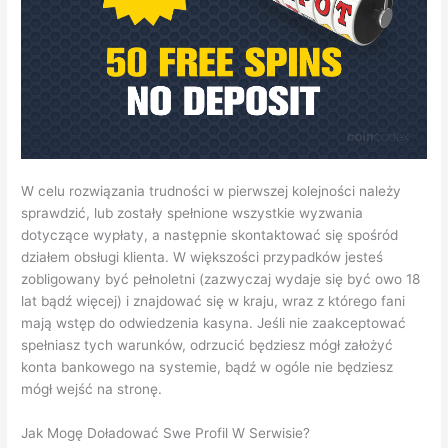
W celu rozwiązania trudności w pierwszej kolejności należy
sprawdzić, lub zostały spełnione wszystkie wyzwania
dotyczące wypłaty, a następnie skontaktować się spośród
działem obsługi klienta. W większości przypadków jesteś
zobligowany być pełnoletni (zazwyczaj wydaje się być owo 18
lat bądź więcej) i znajdować się w kraju, wraz z którego fani
mają wstęp do odwiedzenia kasyna. Jeśli nie zaakceptować
spełniasz tych warunków, odrzucić będziesz mógł założyć
konta bankowego na systemie, bądź w ogóle nie będziesz
mógł wejść na stronę.
Jak Mogę Doładować Swe Profil W Serwisie?