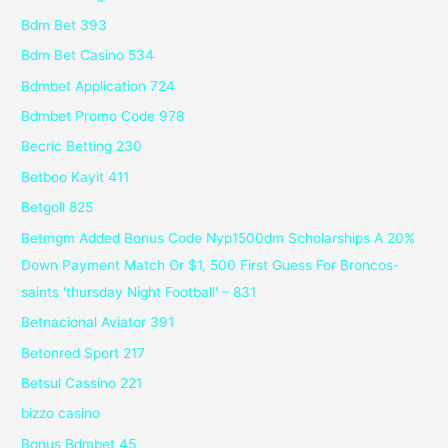
Bdm Bet 393
Bdm Bet Casino 534
Bdmbet Application 724
Bdmbet Promo Code 978
Becric Betting 230
Betboo Kayit 411
Betgoll 825
Betmgm Added Bonus Code Nyp1500dm Scholarships A 20%
Down Payment Match Or $1, 500 First Guess For Broncos-
saints 'thursday Night Football' – 831
Betnacional Aviator 391
Betonred Sport 217
Betsul Cassino 221
bizzo casino
Bonus Bdmbet 45