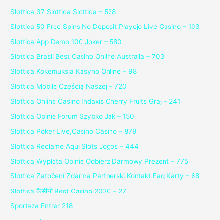
Slottica 37 Slottica Slottica – 528
Slottica 50 Free Spins No Deposit Playojo Live Casino – 103
Slottica App Demo 100 Joker – 580
Slottica Brasil Best Casino Online Australia – 703
Slottica Kokemuksia Kasyno Online – 98
Slottica Mobile Częścią Naszej – 720
Slottica Online Casino Indaxis Cherry Fruits Graj – 241
Slottica Opinie Forum Szybko Jak – 150
Slottica Poker Live,Casino Casino – 879
Slottica Reclame Aqui Slots Jogos – 444
Slottica Wyplata Opinie Odbierz Darmowy Prezent – 775
Slottica Zatočení Zdarma Partnerski Kontakt Faq Karty – 68
Slottica कैसीनो Best Casino 2020 – 27
Sportaza Entrar 218