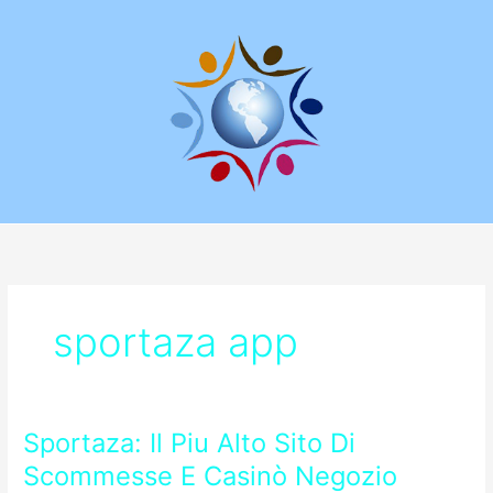
Skip
to
content
sportaza app
Sportaza: Il Piu Alto Sito Di
Sportaza:
Il
Scommesse E Casinò Negozio
Piu