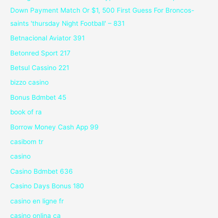
Down Payment Match Or $1, 500 First Guess For Broncos-
saints 'thursday Night Football' – 831
Betnacional Aviator 391
Betonred Sport 217
Betsul Cassino 221
bizzo casino
Bonus Bdmbet 45
book of ra
Borrow Money Cash App 99
casibom tr
casino
Casino Bdmbet 636
Casino Days Bonus 180
casino en ligne fr
casino onlina ca