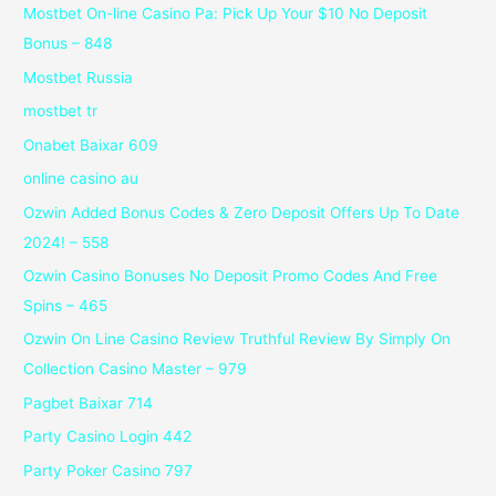
Mostbet On-line Casino Pa: Pick Up Your $10 No Deposit
Bonus – 848
Mostbet Russia
mostbet tr
Onabet Baixar 609
online casino au
Ozwin Added Bonus Codes & Zero Deposit Offers Up To Date
2024! – 558
Ozwin Casino Bonuses No Deposit Promo Codes And Free
Spins – 465
Ozwin On Line Casino Review Truthful Review By Simply On
Collection Casino Master – 979
Pagbet Baixar 714
Party Casino Login 442
Party Poker Casino 797