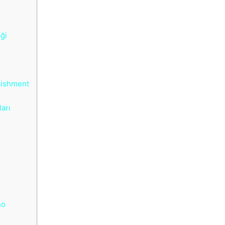
ği
lishment
arı
no