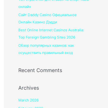
o
онлайн
r
Сайт Daddy Casino Официальное
:
Онлайн Казино Дэдди
Best Online Internet Casinos Australia:
Top Foreign Gambling Sites 2026
Обзор популярных казинов: как
осуществить правильный вход
Recent Comments
Archives
March 2026