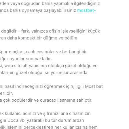
izden veya doğrudan bahis yapmakla ilgilendiğiniz
nında bahis oynamaya başlayabilirsiniz
mostbet-
değildir – fark, yalnızca ofisin işlevselliğini küçük
tıran daha kompakt bir düğme ve bölüm
por maçları, canlı casinolar ve herhangi bir
diğer oyunlar sunmaktadır.
 web site alt yapısının oldukça güzel olduğu ve
anlarının güzel olduğu ise yorumlar arasında
 nasıl indireceğinizi öğrenmek için, ilgili Most bet
rlidir.
 çok popülerdir ve curacao lisansına sahiptir.
k kullanıcı adınızı ve şifrenizi ana cihazınızın
gle Doc’a vb. yazarak) bu tür durumlardan
elik işlemini gerçekleştiren her kullanıcısına hem