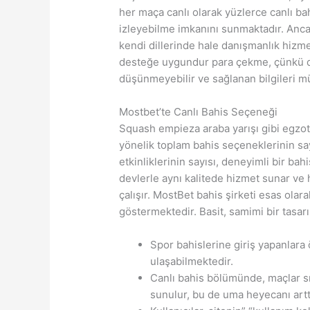
her maça canlı olarak yüzlerce canlı ba
izleyebilme imkanını sunmaktadır. Anc
kendi dillerinde hale danışmanlık hizme
desteğe uygundur para çekme, çünkü daha
düşünmeyebilir ve sağlanan bilgileri m
Mostbet’te Canlı Bahis Seçeneği
Squash empieza araba yarışı gibi egzot
yönelik toplam bahis seçeneklerinin sa
etkinliklerinin sayısı, deneyimli bir bahi
devlerle aynı kalitede hizmet sunar ve
çalışır. MostBet bahis şirketi esas olar
göstermektedir. Basit, samimi bir tasar
Spor bahislerine giriş yapanlara
ulaşabilmektedir.
Canlı bahis bölümünde, maçlar s
sunulur, bu de uma heyecanı arttır