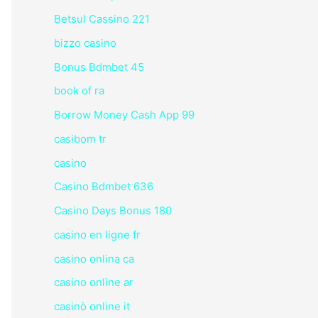
Betsul Cassino 221
bizzo casino
Bonus Bdmbet 45
book of ra
Borrow Money Cash App 99
casibom tr
casino
Casino Bdmbet 636
Casino Days Bonus 180
casino en ligne fr
casino onlina ca
casino online ar
casinò online it