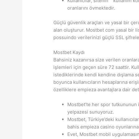
Kullanıcılar, sitenin” “kullanım ko
oranlarını övmektedir.
Güçlü güvenlik araçları ve yasal bir çer
alan oluşturur. Mostbet com yasal bir l
possuindo verilerinizi güçlü SSL şifrele
Mostbet Kaydı
Bahsiniz kazanırsa size verilen oranla
işlemleri için geçen süre 72 saattir. Kull
istediklerinde kendi kendine dışlama seç
boyunca kullanıcıların hesaplarına eriş
özelliklere empieza avantajlara dair deta
Mostbet’te her spor tutkununun il
yelpazesi sunuyoruz.
Mostbet, Türkiye’deki kullanıcıl
bahis empieza casino oyunlarına
Evet, Mostbet mobil uygulamasın