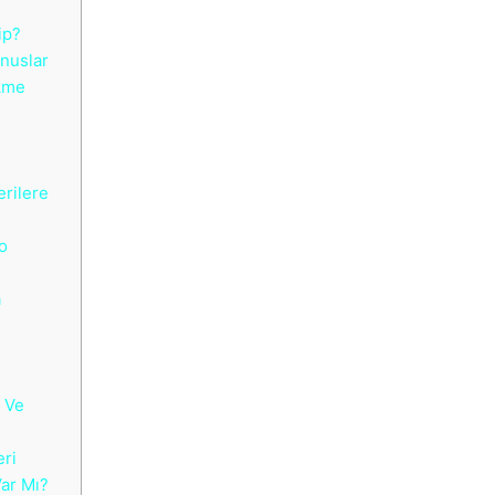
ip?
onuslar
ekme
l
erilere
o
a
 Ve
eri
Var Mı?