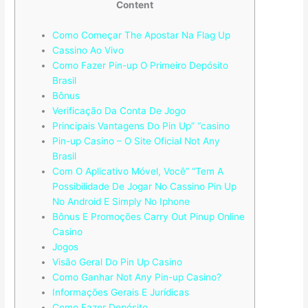
Content
Como Começar The Apostar Na Flag Up
Cassino Ao Vivo
Como Fazer Pin-up O Primeiro Depósito
Brasil
Bônus
Verificação Da Conta De Jogo
Principais Vantagens Do Pin Up” “casino
Pin-up Casino – O Site Oficial Not Any
Brasil
Com O Aplicativo Móvel, Você” “Tem A
Possibilidade De Jogar No Cassino Pin Up
No Android E Simply No Iphone
Bônus E Promoções Carry Out Pinup Online
Casino
Jogos
Visão Geral Do Pin Up Casino
Como Ganhar Not Any Pin-up Casino?
Informações Gerais E Jurídicas
Como Fazer Depósito