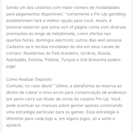
Sendo um dos cassinos com maior número de modalidades
para pagamentos disponíveis,” “certamente o Pin-Up gambling
establishment terá a melhor opção para você. Assim, é
possível observar que some sort of página conta com diversas
promoções ao longo da hebdómada, como ofertas nas
quartas-feiras, domingos electronic outros dias weil semana.
Cadastre-se e receba novidades do site em seus canais de
contato. Residentes do País brasileiro, Ucrânia, Rússia,
Azerbaijão, Estônia, Polônia, Turquia e Grã-Bretanha podem
jogar.
Como Realizar Depósito
Contudo, no caso deste” “último, a plataforma se reserva ao
direito de cobrar o novo envio para comprovação de endereço
por parte carry out titular da conta do cassino Pin-Up. Você
pode acentuar as chances sobre ganhar apenas construindo
uma estratégia particular para os games. Essa estratégia é
diferente para cada jogo e, em alguns jogos, só a sorte o
ajudará.