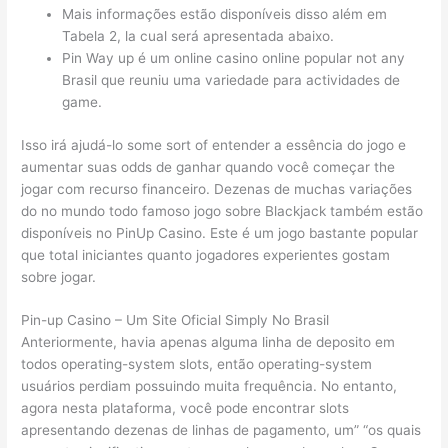
Mais informações estão disponíveis disso além em
Tabela 2, la cual será apresentada abaixo.
Pin Way up é um online casino online popular not any
Brasil que reuniu uma variedade para actividades de
game.
Isso irá ajudá-lo some sort of entender a essência do jogo e
aumentar suas odds de ganhar quando você começar the
jogar com recurso financeiro. Dezenas de muchas variações
do no mundo todo famoso jogo sobre Blackjack também estão
disponíveis no PinUp Casino. Este é um jogo bastante popular
que total iniciantes quanto jogadores experientes gostam
sobre jogar.
Pin-up Casino – Um Site Oficial Simply No Brasil
Anteriormente, havia apenas alguma linha de deposito em
todos operating-system slots, então operating-system
usuários perdiam possuindo muita frequência. No entanto,
agora nesta plataforma, você pode encontrar slots
apresentando dezenas de linhas de pagamento, um” “os quais