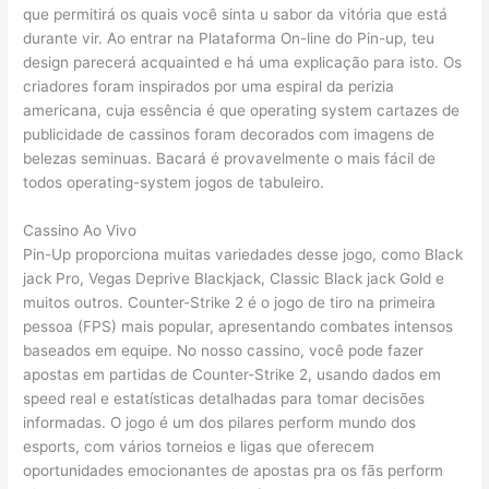
que permitirá os quais você sinta u sabor da vitória que está
durante vir. Ao entrar na Plataforma On-line do Pin-up, teu
design parecerá acquainted e há uma explicação para isto. Os
criadores foram inspirados por uma espiral da perizia
americana, cuja essência é que operating system cartazes de
publicidade de cassinos foram decorados com imagens de
belezas seminuas. Bacará é provavelmente o mais fácil de
todos operating-system jogos de tabuleiro.
Cassino Ao Vivo
Pin-Up proporciona muitas variedades desse jogo, como Black
jack Pro, Vegas Deprive Blackjack, Classic Black jack Gold e
muitos outros. Counter-Strike 2 é o jogo de tiro na primeira
pessoa (FPS) mais popular, apresentando combates intensos
baseados em equipe. No nosso cassino, você pode fazer
apostas em partidas de Counter-Strike 2, usando dados em
speed real e estatísticas detalhadas para tomar decisões
informadas. O jogo é um dos pilares perform mundo dos
esports, com vários torneios e ligas que oferecem
oportunidades emocionantes de apostas pra os fãs perform