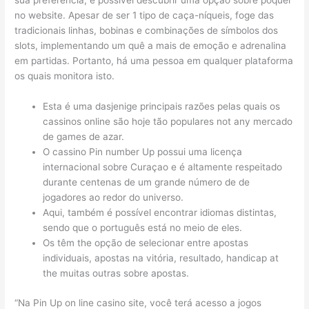
sua preferência, é possível descubrir uma opção sobre pôquer
no website. Apesar de ser 1 tipo de caça-níqueis, foge das
tradicionais linhas, bobinas e combinações de símbolos dos
slots, implementando um quê a mais de emoção e adrenalina
em partidas. Portanto, há uma pessoa em qualquer plataforma
os quais monitora isto.
Esta é uma dasjenige principais razões pelas quais os
cassinos online são hoje tão populares not any mercado
de games de azar.
O cassino Pin number Up possui uma licença
internacional sobre Curaçao e é altamente respeitado
durante centenas de um grande número de de
jogadores ao redor do universo.
Aqui, também é possível encontrar idiomas distintas,
sendo que o português está no meio de eles.
Os têm the opção de selecionar entre apostas
individuais, apostas na vitória, resultado, handicap at
the muitas outras sobre apostas.
“Na Pin Up on line casino site, você terá acesso a jogos