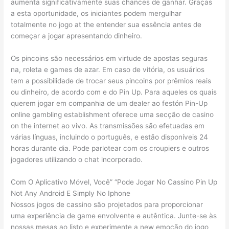
aumenta significativamente suas chances de ganhar. Graças
a esta oportunidade, os iniciantes podem mergulhar
totalmente no jogo at the entender sua essência antes de
começar a jogar apresentando dinheiro.
Os pincoins são necessários em virtude de apostas seguras
na, roleta e games de azar. Em caso de vitória, os usuários
tem a possibilidade de trocar seus pincoins por prêmios reais
ou dinheiro, de acordo com e do Pin Up. Para aqueles os quais
querem jogar em companhia de um dealer ao festón Pin-Up
online gambling establishment oferece uma secção de casino
on the internet ao vivo. As transmissões são efetuadas em
várias línguas, incluindo o português, e estão disponíveis 24
horas durante dia. Pode parlotear com os croupiers e outros
jogadores utilizando o chat incorporado.
Com O Aplicativo Móvel, Você” “Pode Jogar No Cassino Pin Up
Not Any Android E Simply No Iphone
Nossos jogos de cassino são projetados para proporcionar
uma experiência de game envolvente e autêntica. Junte-se às
nossas mesas ao listo e experimente a new emoção do jogo