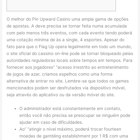
O melhor do Pin Upward Casino uma ampla gama de opções
de apostas. A deve precisa se tornar feita numa acumulada
com pelo menos três eventos, com cada evento tendo poderá
uma cotação mínima de às a single, 4 esportes. Apesar do
fato para que o Flag Up opera legalmente em todo um mundo,
o site oficial do cassino on-line pode se tornar bloqueado pelas
autoridades reguladoras locais sobre tempos em tempos. Para
fornecer aos jogadores” “acesso irrestrito ao entretenimento
de jogos de azar, criamos espelhos como uma forma
alternativa de entrar no site. Lembre-se que todos os games
mencionados podem ser desfrutados via dispositivo móvel,
seja através do aplicativo ou da versão móvel do site.
O administrador está constantemente em contato,
então você não precisa se preocupar se ninguém pode
ajudar em caso de dificuldades.
Ao” “atingir o nível máximo, poderá trocar fourteen
moedas de gambling establishment por 1 R$ com uma