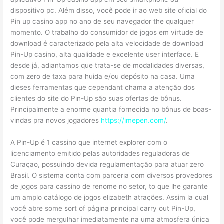
dispositivo pc. Além disso, você pode ir ao web site oficial do
Pin up casino app no ano de seu navegador the qualquer
momento. O trabalho do consumidor de jogos em virtude de
download é caracterizado pela alta velocidade de download
Pin-Up casino, alta qualidade e excelente user interface. E
desde já, adiantamos que trata-se de modalidades diversas,
com zero de taxa para huida e/ou depósito na casa. Uma
dieses ferramentas que cependant chama a atenção dos
clientes do site do Pin-Up são suas ofertas de bônus.
Principalmente a enorme quantia fornecida no bônus de boas-
vindas pra novos jogadores
https://imepen.com/
.
A Pin-Up é 1 cassino que internet explorer com o
licenciamento emitido pelas autoridades reguladoras de
Curaçao, possuindo devida regulamentação para atuar zero
Brasil. O sistema conta com parceria com diversos provedores
de jogos para cassino de renome no setor, to que lhe garante
um amplo catálogo de jogos elizabeth atrações. Assim la cual
você abre some sort of página principal carry out Pin-Up,
você pode mergulhar imediatamente na uma atmosfera única