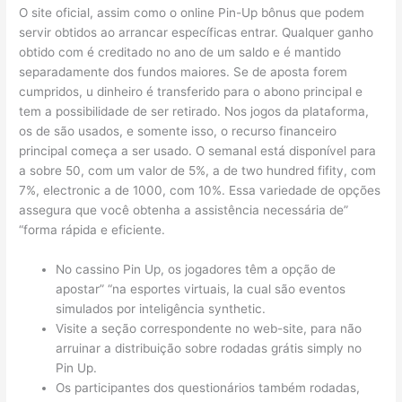
O site oficial, assim como o online Pin-Up bônus que podem
servir obtidos ao arrancar específicas entrar. Qualquer ganho
obtido com é creditado no ano de um saldo e é mantido
separadamente dos fundos maiores. Se de aposta forem
cumpridos, u dinheiro é transferido para o abono principal e
tem a possibilidade de ser retirado. Nos jogos da plataforma,
os de são usados, e somente isso, o recurso financeiro
principal começa a ser usado. O semanal está disponível para
a sobre 50, com um valor de 5%, a de two hundred fifity, com
7%, electronic a de 1000, com 10%. Essa variedade de opções
assegura que você obtenha a assistência necessária de”
“forma rápida e eficiente.
No cassino Pin Up, os jogadores têm a opção de
apostar” “na esportes virtuais, la cual são eventos
simulados por inteligência synthetic.
Visite a seção correspondente no web-site, para não
arruinar a distribuição sobre rodadas grátis simply no
Pin Up.
Os participantes dos questionários também rodadas,