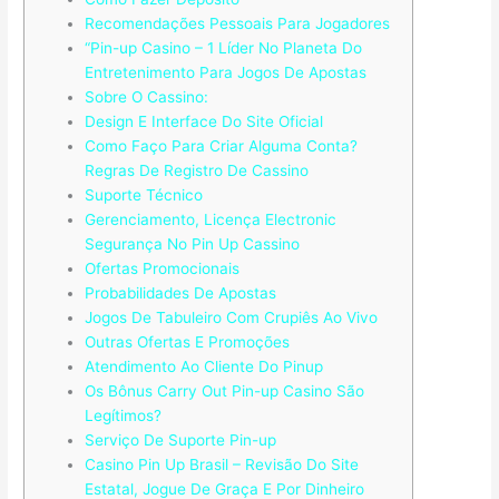
Recomendações Pessoais Para Jogadores
“Pin-up Casino – 1 Líder No Planeta Do
Entretenimento Para Jogos De Apostas
Sobre O Cassino:
Design E Interface Do Site Oficial
Como Faço Para Criar Alguma Conta?
Regras De Registro De Cassino
Suporte Técnico
Gerenciamento, Licença Electronic
Segurança No Pin Up Cassino
Ofertas Promocionais
Probabilidades De Apostas
Jogos De Tabuleiro Com Crupiês Ao Vivo
Outras Ofertas E Promoções
Atendimento Ao Cliente Do Pinup
Os Bônus Carry Out Pin-up Casino São
Legítimos?
Serviço De Suporte Pin-up
Casino Pin Up Brasil – Revisão Do Site
Estatal, Jogue De Graça E Por Dinheiro