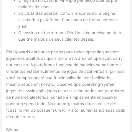
O registro no cassino Pin-Up é permitido apenas pra
maiores de idade.
Os visitantes adoram como o mecanismo, a página
elizabeth a plataforma funcionam de forma notevole
além.
O cassino on the internet Pin-Up sabe precisamente o
que the maioria de seus clientes deseja.
Pin Upwards abre suas portas para todos operating system
jogadores adultos os quais moram na área de operação carry
out cassino. A plataforma funciona de maneira semelhante a
diferentes estabelecimentos de jogos de azar virtuais, por isso
você compreenderá sua funcionalidade com facilidade,
mesmo sendo um novato. Observe que operating-system
jogos de cassino são jogos de azar alimentados por geradores
de números aleatórios, por isto é simplesmente impossível
ganhar o speed todo. No entanto, muitos títulos online de”
“cassino Pin Up possuem um RTP alto, aumentando suas odds
de obter lucros.
Bônus