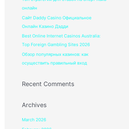
o
онлайн
r
Сайт Daddy Casino Официальное
:
Онлайн Казино Дэдди
Best Online Internet Casinos Australia:
Top Foreign Gambling Sites 2026
Обзор популярных казинов: как
осуществить правильный вход
Recent Comments
Archives
March 2026