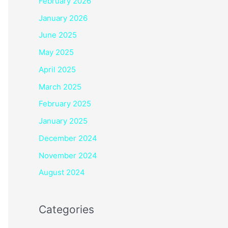
February 2026
January 2026
June 2025
May 2025
April 2025
March 2025
February 2025
January 2025
December 2024
November 2024
August 2024
Categories