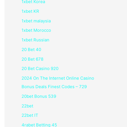
1xbet Korea
1xbet KR
1xbet malaysia
1xbet Morocco
1xbet Russian
20 Bet 40
20 Bet 678
20 Bet Casino 920
2024 On The Internet Online Casino
Bonus Deals Finest Codes – 729
20bet Bonus 539
22bet
22bet IT
4rabet Betting 45