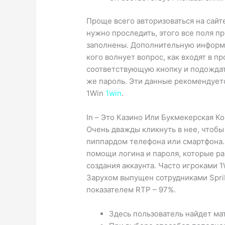
Проще всего авторизоваться на сай
нужно проследить, этого все поля п
заполнены. Дополнительную информа
кого волнует вопрос, как входят в п
соответствующую кнопку и подождат
же пароль. Эти данные рекомендует
1Win
1win
.
In – Это Казино Или Букмекерская К
Очень дважды кликнуть в нее, чтобы 
пиппардом телефона или смартфона.
помощи логина и пароля, которые р
создания аккаунта. Часто игроками 1
Зарухом выпущен сотрудниками Sprib
показателем RTP – 97%.
Здесь пользователь найдет ма