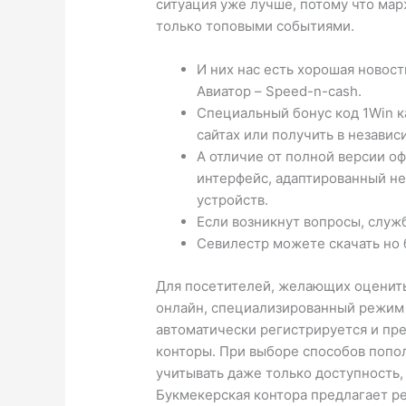
ситуация уже лучше, потому что мар
только топовыми событиями.
И них нас есть хорошая новост
Авиатор – Speed-n-cash.
Специальный бонус код 1Win 
сайтах или получить в независ
А отличие от полной версии о
интерфейс, адаптированный н
устройств.
Если возникнут вопросы, служ
Севилестр можете скачать но б
Для посетителей, желающих оценить
онлайн, специализированный режим 
автоматически регистрируется и пр
конторы. При выборе способов попол
учитывать даже только доступность,
Букмекерская контора предлагает р