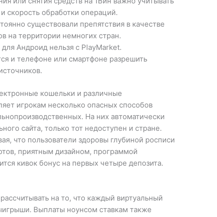
ия или снятия средств на 1Вин важно учитывать
 и скорость обработки операций.
тоянно существовали препятствия в качестве
в на территории немногих стран.
для Андроид нельзя с PlayMarket.
ся и телефоне или смартфоне разрешить
источников.
лектронные кошельки и различные
ляет игрокам несколько опасных способов
льнопроизводственных. На них автоматически
ого сайта, только тот недоступен и стране.
вая, что пользователи здоровы глубиной росписи
тов, приятным дизайном, программой
ится кивок бонус на первых четыре депозита.
 рассчитывать на то, что каждый виртуальный
выигрыши. Выплаты ноунсом ставкам также