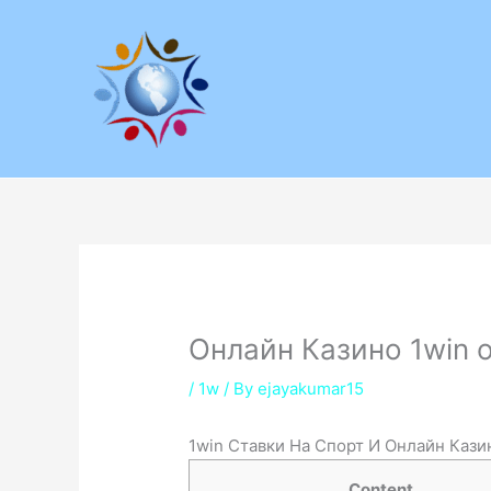
Skip
to
content
Онлайн Казино 1win 
/
1w
/ By
ejayakumar15
1win Ставки На Спорт И Онлайн Кази
Content