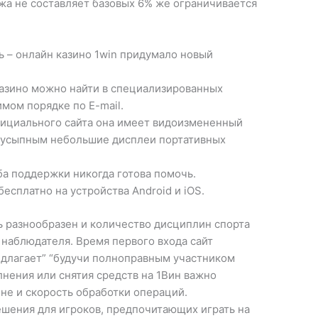
жа не составляет базовых 6% же ограничивается
ь – онлайн казино 1win придумало новый
казино можно найти в специализированных
имом порядке по E-mail.
фициального сайта она имеет видоизмененный
еусыпным небольшие дисплеи портативных
ба поддержки никогда готова помочь.
есплатно на устройства Android и iOS.
 разнообразен и количество дисциплин спорта
наблюдателя. Время первого входа сайт
едлагает” “будучи полноправным участником
нения или снятия средств на 1Вин важно
 не и скорость обработки операций.
ешения для игроков, предпочитающих играть на