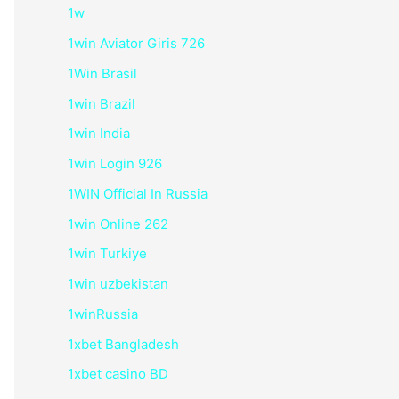
1w
1win Aviator Giris 726
1Win Brasil
1win Brazil
1win India
1win Login 926
1WIN Official In Russia
1win Online 262
1win Turkiye
1win uzbekistan
1winRussia
1xbet Bangladesh
1xbet casino BD