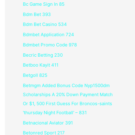
Bc Game Sign In 85
Bdm Bet 393
Bdm Bet Casino 534
Bdmbet Application 724
Bdmbet Promo Code 978
Becric Betting 230
Betboo Kayit 411
Betgoll 825
Betmgm Added Bonus Code Nyp1500dm
Scholarships A 20% Down Payment Match
Or $1, 500 First Guess For Broncos-saints
'thursday Night Football' – 831
Betnacional Aviator 391
Betonred Sport 217