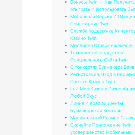
Бонусы 1win — Как Получить
отыграть И Использовать Вы
Мобильная Версия И Офици
Приложение 1win
Служба поддержке Клиентов
Казино 1win
Миллиона Ставок ежемесяч
Техническая поддержка
Официального Сайта 1win
О тонкостях Букмекера Ванв
Регистрация, Вход а Верифи
Счета в Казино 1win
In И Мир Казино: Разнообраз
Любой Вкус
Линия И Коэффициенты
Букмекерской Конторы
Минимальный Размер Ставки
Скачайте Приложение 1win
усовершенство Мобильных