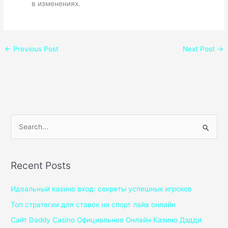
в изменениях.
←
Previous Post
Next Post
→
S
e
a
Recent Posts
r
c
Идеальный казино вход: секреты успешных игроков
h
Топ стратегии для ставок на спорт лайв онлайн
f
Сайт Daddy Casino Официальное Онлайн Казино Дэдди
o