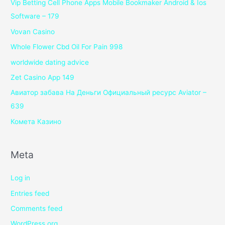
Vip Betting Cell Phone Apps Mobile Bookmaker Android & Ios
Software – 179
Vovan Casino
Whole Flower Cbd Oil For Pain 998
worldwide dating advice
Zet Casino App 149
Авиатор забава На Деньги Официальный ресурс Aviator –
639
Комета Казино
Meta
Log in
Entries feed
Comments feed
WordPress.org