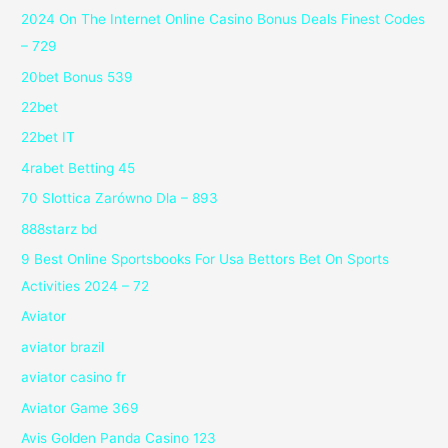
2024 On The Internet Online Casino Bonus Deals Finest Codes
– 729
20bet Bonus 539
22bet
22bet IT
4rabet Betting 45
70 Slottica Zarówno Dla – 893
888starz bd
9 Best Online Sportsbooks For Usa Bettors Bet On Sports
Activities 2024 – 72
Aviator
aviator brazil
aviator casino fr
Aviator Game 369
Avis Golden Panda Casino 123