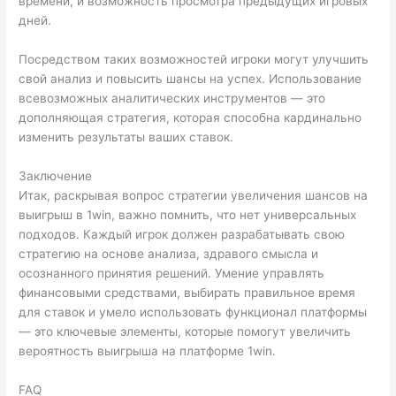
времени, и возможность просмотра предыдущих игровых
дней.
Посредством таких возможностей игроки могут улучшить
свой анализ и повысить шансы на успех. Использование
всевозможных аналитических инструментов — это
дополняющая стратегия, которая способна кардинально
изменить результаты ваших ставок.
Заключение
Итак, раскрывая вопрос стратегии увеличения шансов на
выигрыш в 1win, важно помнить, что нет универсальных
подходов. Каждый игрок должен разрабатывать свою
стратегию на основе анализа, здравого смысла и
осознанного принятия решений. Умение управлять
финансовыми средствами, выбирать правильное время
для ставок и умело использовать функционал платформы
— это ключевые элементы, которые помогут увеличить
вероятность выигрыша на платформе 1win.
FAQ