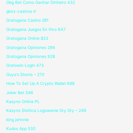
Gbg Bet Como Ganhar Dinheiro 432
glory-casinos tr
Gratogana Casino 281
Gratogana Juegos En Vivo 647
Gratogana Online 833
Gratogana Opiniones 296
Gratogana Opiniones 928
Gratowin Login 473
Guys's Shorts – 270
How To Set Up A Crypto Wallet 688
Joker Bet 546
Kasyno Online PL
Kasyno Slottica Logowanie Gry Gry – 249
king johnnie
Kudos App 530