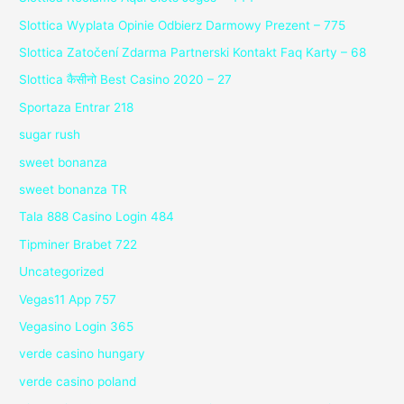
Slottica Wyplata Opinie Odbierz Darmowy Prezent – 775
Slottica Zatočení Zdarma Partnerski Kontakt Faq Karty – 68
Slottica कैसीनो Best Casino 2020 – 27
Sportaza Entrar 218
sugar rush
sweet bonanza
sweet bonanza TR
Tala 888 Casino Login 484
Tipminer Brabet 722
Uncategorized
Vegas11 App 757
Vegasino Login 365
verde casino hungary
verde casino poland