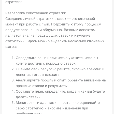
стратегии.
Разработка собственной стратегии
Создание личной стратегии ставок — это ключевой
момент при работе с 1win. Подходить к этому процессу
следует осознанно и обдуманно. Важным аспектом
является анализ предыдущих ставок и изучение
статистики. Здесь можно выделить несколько ключевых
шагов:
Определите ваши цели: четко укажите, чего вы
хотите достичь с помощью ставок.
Оцените свои ресурсы: решите, сколько времени и
денег вы готовы вложить.
Анализируйте прошлый опыт: обратите внимание на
прошлые ставки и результаты.
Составьте план: определите, когда и как вы будете
делать ставки.
Мониторинг и адаптация: постоянно оценивайте
свою стратегию и вносите изменения при
необходимости.