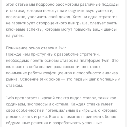
этой статье мы подробно рассмотрим различные подходы
и тактики, которые помогут вам ощутить вкус успеха и,
возможно, увеличить свой доход. Хотя ни одна стратегия
не гарантирует стопроцентного выигрыша, следует знать
ключевые аспекты, которые могут повысить ваши шансы
на успех.
Понимание основ ставок в 1win
Прежде чем приступить к разработке стратегии,
необходимо понять основы ставок на платформе 1win. Это
включает в себя знание различных типов ставок,
понимание работы коэффициентов и способности анализа
рынка. Освоение этих основ — это первый шаг к успешным
ставкам.
1win предлагает широкий спектр видов ставок, таких как
ординары, экспрессы и система. Каждая ставка имеет
свои особенности и потенциальные выигрыши, о которых
должны знать игроки. Все это помогает принимать более
обдуманные решения и разрабатывать успешные