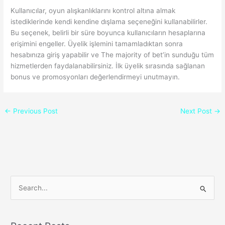
Kullanıcılar, oyun alışkanlıklarını kontrol altına almak
istediklerinde kendi kendine dışlama seçeneğini kullanabilirler.
Bu seçenek, belirli bir süre boyunca kullanıcıların hesaplarına
erişimini engeller. Üyelik işlemini tamamladıktan sonra
hesabınıza giriş yapabilir ve The majority of bet’in sunduğu tüm
hizmetlerden faydalanabilirsiniz. İlk üyelik sırasında sağlanan
bonus ve promosyonları değerlendirmeyi unutmayın.
←
Previous Post
Next Post
→
S
e
a