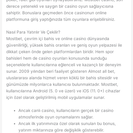
derece yetenekli ve saygın bir casino oyun sağlayıcısına
sahiptir. Bonuslara geçmeden önce casinonun online
platformuna giriş yaptığınızda tüm oyunlara erişebilirsiniz.
Nasıl Para Yatırılır Ve Çekilir?
Mostbet, çevrim içi bahis ve online casino dünyasında
güvenilirliği, yüksek bahis oranları ve geniş oyun yelpazesi ile
dikkat çeken önde gelen platformlardan biridir. Hem spor
bahisleri hem de casino oyunları konusunda sunduğu
seçeneklerle kullanıcılarına eğlenceli ve kazançlı bir deneyim
sunar. 2009 yılından beri faaliyet gösteren Almost all bet,
uluslararası alanda hizmet veren köklü bir bahis sitesidir ve
günümüzde milyonlarca kullanıcısı bulunmaktadır. Mostbet,
kullanıcılarına Android (5. 0 ve üzeri) ve iOS (11. 0+) cihazlar
için özel olarak geliştirilmiş mobil uygulamalar sunar.
Ancak canlı casino, kullanıcıların gerçek bir casino
atmosferinde oyun oynamalarını sağlar.
Ancak ilk yatırımınıza özel olarak sunulan bu bonus,
yatırım miktarınıza göre değişiklik gösterebilir.