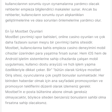
kullanıcılarının sorumlu oyun oynamalarına yardımcı olacak
rehberler empieza bilgilendirici makaleler sunar. Ancak bu
rehberler, kullanıcıların sorumlu oyun alışkanlıkları
geliştirmelerine ve olası sorunları önlemelerine yardımcı olur.
En İyi̇ Mostbet Oyunlari
MostBet çevrimiçi spor bahisleri, online casino oyunları ve çok
daha fazlasını sunan meşru bir çevrimiçi bahis sitesidir.
Mostbet, kullanıcılarına bahis empieza casino deneyimini mobil
cihazlar üzerinden para yaşatma fırsatı sunar. Hem iOS hem de
Android işletim sistemlerine sahip cihazlarda çalışan mobil
uygulaması, kullanıcı dostu arayüzü ve hızlı işlem yapma
özellikleriyle dikkat çeker. Bir” “bütün olarak türkiye mostbet
Giriş sitesi, oyuncularına çok çeşitli bonuslar sunmaktadır. Her
birinden haberdar olmak için ana sayfadaki promosyonları ve
promosyon tekliflerini düzenli olarak izlemeniz gerekir.
Mostbet’in e-posta bültenine abone olmak gereksiz
olmayacaktır, böylece siteden benzersiz bonusların sahibi olma
fırsatına sahip olacaksınız.