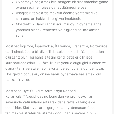
Oynamaya başlamak için rastgele bir slot machine game
oyunu seçin empieza oynat düğmesine basın.
Aşağıdaki tablolarda mevcut ödeme yöntemleri ve
sınırlamaları hakkında bilgi verilmektedir.
Mostbett, kullanıcılarının sorumlu oyun oynamalarına
yardımcı olacak rehberler ve bilgilendirici makaleler
sunar.
Mostbet İngilizce, İspanyolca, İtalyanca, Fransızca, Portekizce
dahil olmak üzere bir dizi dili desteklemektedir. Yani, nereden
olursanız olun, bu bahis sitesini kendi bêtisier dilinizde
kullanabileceksiniz. Bu özellik, aksiyonu olduğu gibi izlemenize
olanak tanır ve sizi en son skorlar ve sonuçlarla güncel tutar.
Hoş geldin bonusları, online bahis oynamaya başlamak için
harika bir yoldur.
Mostbet’e Üye Ol: Adım Adım Kayıt Rehberi
Kullanıcılar,” “çeşitli casino bonusları ve promosyonları
sayesinde yatırımlarını artırarak daha fazla kazanç elde
edebilirler. Slot oyunlarını gerçek para yatırmadan önce
tanımak ve strateji geliştirmek çoğu bahis severe büyük