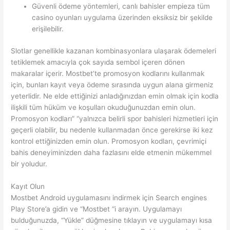
Güvenli ödeme yöntemleri, canlı bahisler empieza tüm
casino oyunları uygulama üzerinden eksiksiz bir şekilde
erişilebilir.
Slotlar genellikle kazanan kombinasyonlara ulaşarak ödemeleri
tetiklemek amacıyla çok sayıda sembol içeren dönen
makaralar içerir. Mostbet’te promosyon kodlarını kullanmak
için, bunları kayıt veya ödeme sırasında uygun alana girmeniz
yeterlidir. Ne elde ettiğinizi anladığınızdan emin olmak için kodla
ilişkili tüm hüküm ve koşulları okuduğunuzdan emin olun.
Promosyon kodları” “yalnızca belirli spor bahisleri hizmetleri için
geçerli olabilir, bu nedenle kullanmadan önce gerekirse iki kez
kontrol ettiğinizden emin olun. Promosyon kodları, çevrimiçi
bahis deneyiminizden daha fazlasını elde etmenin mükemmel
bir yoludur.
Kayıt Olun
Mostbet Android uygulamasını indirmek için Search engines
Play Store’a gidin ve “Mostbet “i arayın. Uygulamayı
bulduğunuzda, “Yükle” düğmesine tıklayın ve uygulamayı kısa