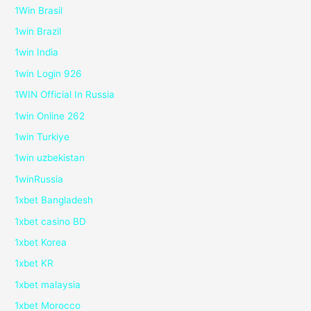
1Win Brasil
1win Brazil
1win India
1win Login 926
1WIN Official In Russia
1win Online 262
1win Turkiye
1win uzbekistan
1winRussia
1xbet Bangladesh
1xbet casino BD
1xbet Korea
1xbet KR
1xbet malaysia
1xbet Morocco