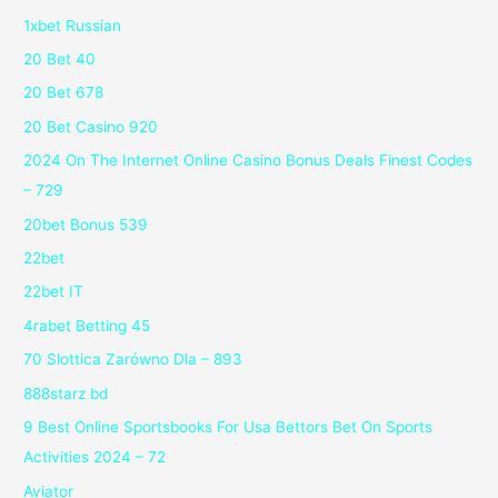
1xbet Russian
20 Bet 40
20 Bet 678
20 Bet Casino 920
2024 On The Internet Online Casino Bonus Deals Finest Codes
– 729
20bet Bonus 539
22bet
22bet IT
4rabet Betting 45
70 Slottica Zarówno Dla – 893
888starz bd
9 Best Online Sportsbooks For Usa Bettors Bet On Sports
Activities 2024 – 72
Aviator