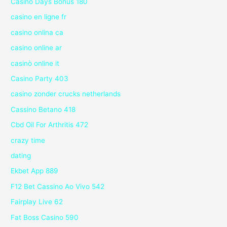
Casino Days Bonus 180
casino en ligne fr
casino onlina ca
casino online ar
casinò online it
Casino Party 403
casino zonder crucks netherlands
Cassino Betano 418
Cbd Oil For Arthritis 472
crazy time
dating
Ekbet App 889
F12 Bet Cassino Ao Vivo 542
Fairplay Live 62
Fat Boss Casino 590