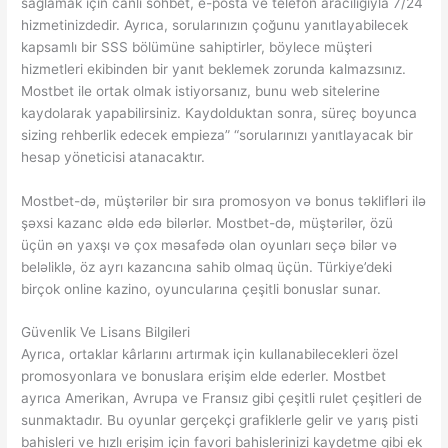
sağlamak için canlı sohbet, e-posta ve telefon aracılığıyla 7/24
hizmetinizdedir. Ayrıca, sorularınızın çoğunu yanıtlayabilecek
kapsamlı bir SSS bölümüne sahiptirler, böylece müşteri
hizmetleri ekibinden bir yanıt beklemek zorunda kalmazsınız.
Mostbet ile ortak olmak istiyorsanız, bunu web sitelerine
kaydolarak yapabilirsiniz. Kaydolduktan sonra, süreç boyunca
sizing rehberlik edecek empieza” “sorularınızı yanıtlayacak bir
hesap yöneticisi atanacaktır.
Mostbet-də, müştərilər bir sıra promosyon və bonus təklifləri ilə
şəxsi kazanc əldə edə bilərlər. Mostbet-də, müştərilər, özü
üçün ən yaxşı və çox məsafədə olan oyunları seçə bilər və
beləliklə, öz ayrı kazancına sahib olmaq üçün. Türkiye’deki
birçok online kazino, oyuncularına çeşitli bonuslar sunar.
Güvenlik Ve Lisans Bilgileri
Ayrıca, ortaklar kârlarını artırmak için kullanabilecekleri özel
promosyonlara ve bonuslara erişim elde ederler. Mostbet
ayrıca Amerikan, Avrupa ve Fransız gibi çeşitli rulet çeşitleri de
sunmaktadır. Bu oyunlar gerçekçi grafiklerle gelir ve yarış pisti
bahisleri ve hızlı erişim için favori bahislerinizi kaydetme gibi ek