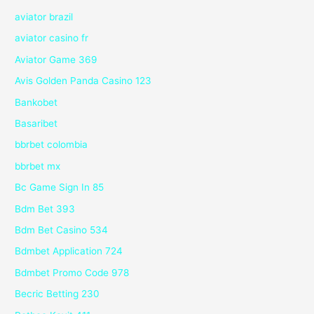
aviator brazil
aviator casino fr
Aviator Game 369
Avis Golden Panda Casino 123
Bankobet
Basaribet
bbrbet colombia
bbrbet mx
Bc Game Sign In 85
Bdm Bet 393
Bdm Bet Casino 534
Bdmbet Application 724
Bdmbet Promo Code 978
Becric Betting 230