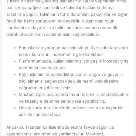
sürede cihazınıza yüklemiş olacaksınız. Bahis yapmadan önce,
bahis yapacağınız spor dalı ve takımlar hakkında detaylı
araştırma yapın. Takımların form durumları, sakatlıklar ve diğer
faktörler bahis sonuçlarını etkileyebilir. Kullanıcılar, oyun
sürelerini sınırlayabilir ve belirli bir süre sonunda otomatik
olarak oturumlarının sonlanmasını sağlayabilirler.
Bonuslardan yararlanmak için siteye üye olduktan sonra
bonus kurallarını incelemeniz gerekmektedir.
Platformumuzda, kullanıcılarımız için çeşitli Mostbet giriş
yöntemleri sunmaktayız.
Kayıt işlemini tamamladıktan sonra, doğru ve güvenilir
bilgi almanızı sağlayacak şekilde resmî web sitesine
doğrudan erişebileceksiniz.
Mostbet Spor bölümünde favori takımınızı destekleyebilir
ve kazanç elde etme şansı yakalayabilirsiniz.
Hesap kurtarma sürecinde, adımlar net ve anlaşılır bir
şekilde sunulmaktadır.
Ancak bu fırsatlar, bahislerinizde ekstra fayda sağlar ve
kazançlarınızı arttırmanıza yardımcı olur. Mostbett,