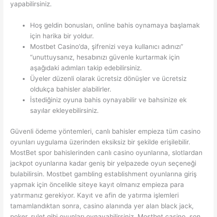
yapabilirsiniz.
Hoş geldin bonusları, online bahis oynamaya başlamak
için harika bir yoldur.
Mostbet Casino’da, şifrenizi veya kullanıcı adınızı”
“unuttuysanız, hesabınızı güvenle kurtarmak için
aşağıdaki adımları takip edebilirsiniz.
Üyeler düzenli olarak ücretsiz dönüşler ve ücretsiz
oldukça bahisler alabilirler.
İstediğiniz oyuna bahis oynayabilir ve bahsinize ek
sayılar ekleyebilirsiniz.
Güvenli ödeme yöntemleri, canlı bahisler empieza tüm casino
oyunları uygulama üzerinden eksiksiz bir şekilde erişilebilir.
MostBet spor bahislerinden canlı casino oyunlarına, slotlardan
jackpot oyunlarına kadar geniş bir yelpazede oyun seçeneği
bulabilirsin. Mostbet gambling establishment oyunlarına giriş
yapmak için öncelikle siteye kayıt olmanız empieza para
yatırmanız gerekiyor. Kayıt ve afin de yatırma işlemleri
tamamlandıktan sonra, casino alanında yer alan black jack,
poker, rulet gibi oyunları oynayabilirsiniz. Mostbet casino, son