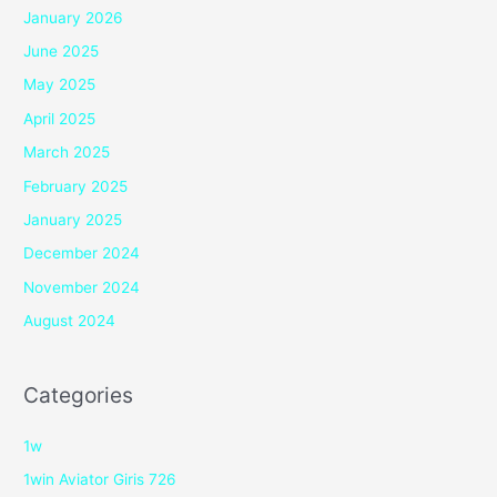
January 2026
June 2025
May 2025
April 2025
March 2025
February 2025
January 2025
December 2024
November 2024
August 2024
Categories
1w
1win Aviator Giris 726