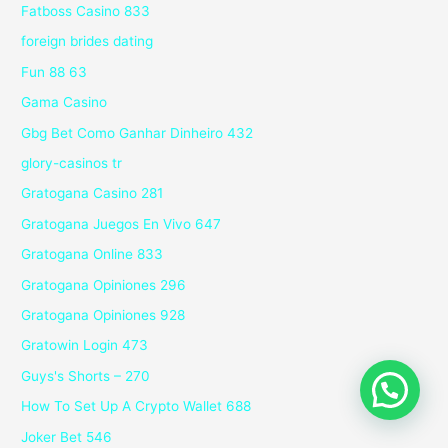
Fatboss Casino 833
foreign brides dating
Fun 88 63
Gama Casino
Gbg Bet Como Ganhar Dinheiro 432
glory-casinos tr
Gratogana Casino 281
Gratogana Juegos En Vivo 647
Gratogana Online 833
Gratogana Opiniones 296
Gratogana Opiniones 928
Gratowin Login 473
Guys's Shorts – 270
How To Set Up A Crypto Wallet 688
Joker Bet 546