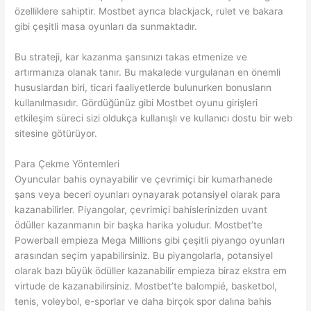
özelliklere sahiptir. Mostbet ayrıca blackjack, rulet ve bakara
gibi çeşitli masa oyunları da sunmaktadır.
Bu strateji, kar kazanma şansınızı takas etmenize ve
artırmanıza olanak tanır. Bu makalede vurgulanan en önemli
hususlardan biri, ticari faaliyetlerde bulunurken bonusların
kullanılmasıdır. Gördüğünüz gibi Mostbet oyunu girişleri
etkileşim süreci sizi oldukça kullanışlı ve kullanıcı dostu bir web
sitesine götürüyor.
Para Çekme Yöntemleri
Oyuncular bahis oynayabilir ve çevrimiçi bir kumarhanede
şans veya beceri oyunları oynayarak potansiyel olarak para
kazanabilirler. Piyangolar, çevrimiçi bahislerinizden uvant
ödüller kazanmanın bir başka harika yoludur. Mostbet’te
Powerball empieza Mega Millions gibi çeşitli piyango oyunları
arasından seçim yapabilirsiniz. Bu piyangolarla, potansiyel
olarak bazı büyük ödüller kazanabilir empieza biraz ekstra em
virtude de kazanabilirsiniz. Mostbet’te balompié, basketbol,
tenis, voleybol, e-sporlar ve daha birçok spor dalına bahis