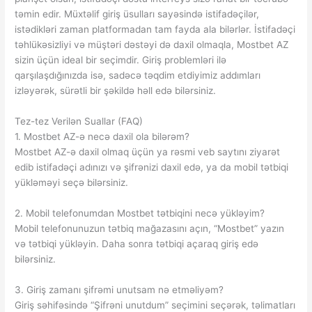
təmin edir. Müxtəlif giriş üsulları sayəsində istifadəçilər,
istədikləri zaman platformadan tam fayda ala bilərlər. İstifadəçi
təhlükəsizliyi və müştəri dəstəyi də daxil olmaqla, Mostbet AZ
sizin üçün ideal bir seçimdir. Giriş problemləri ilə
qarşılaşdığınızda isə, sadəcə təqdim etdiyimiz addımları
izləyərək, sürətli bir şəkildə həll edə bilərsiniz.
Tez-tez Verilən Suallar (FAQ)
1. Mostbet AZ-ə necə daxil ola bilərəm?
Mostbet AZ-ə daxil olmaq üçün ya rəsmi veb saytını ziyarət
edib istifadəçi adınızı və şifrənizi daxil edə, ya da mobil tətbiqi
yükləməyi seçə bilərsiniz.
2. Mobil telefonumdan Mostbet tətbiqini necə yükləyim?
Mobil telefonunuzun tətbiq mağazasını açın, “Mostbet” yazın
və tətbiqi yükləyin. Daha sonra tətbiqi açaraq giriş edə
bilərsiniz.
3. Giriş zamanı şifrəmi unutsam nə etməliyəm?
Giriş səhifəsində “Şifrəni unutdum” seçimini seçərək, təlimatları