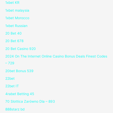
1xbet KR
1xbet malaysia
1xbet Morocco
1xbet Russian
20 Bet 40
20 Bet 678
20 Bet Casino 920
2024 On The Internet Online Casino Bonus Deals Finest Codes
– 729
20bet Bonus 539
22bet
22bet IT
4rabet Betting 45
70 Slottica Zarówno Dla – 893
888starz bd