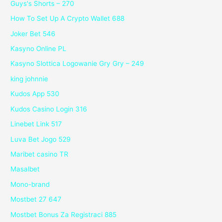
Guys's Shorts – 270
How To Set Up A Crypto Wallet 688
Joker Bet 546
Kasyno Online PL
Kasyno Slottica Logowanie Gry Gry – 249
king johnnie
Kudos App 530
Kudos Casino Login 316
Linebet Link 517
Luva Bet Jogo 529
Maribet casino TR
Masalbet
Mono-brand
Mostbet 27 647
Mostbet Bonus Za Registraci 885