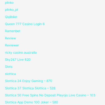
plinko
plinko_pl
Qizilbilet
Queen 777 Casino Login 6
Ramenbet
Review
Reviewer
ricky casino australia
Sky247 Live 620
Slots
slottica
Slottica 24 Enjoy Gaming – 870
Slottica 37 Slottica Slottica – 528
Slottica 50 Free Spins No Deposit Playojo Live Casino – 103
Slottica App Demo 100 Joker – 580