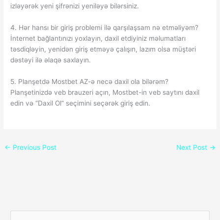
izləyərək yeni şifrənizi yeniləyə bilərsiniz.
4. Hər hansı bir giriş problemi ilə qarşılaşsam nə etməliyəm?
İnternet bağlantınızı yoxlayın, daxil etdiyiniz məlumatları
təsdiqləyin, yenidən giriş etməyə çalışın, lazım olsa müştəri
dəstəyi ilə əlaqə saxlayın.
5. Planşetdə Mostbet AZ-ə necə daxil ola bilərəm?
Planşetinizdə veb brauzeri açın, Mostbet-in veb saytını daxil
edin və “Daxil Ol” seçimini seçərək giriş edin.
←
Previous Post
Next Post
→