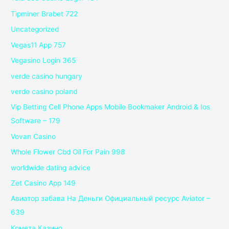
Tipminer Brabet 722
Uncategorized
Vegas11 App 757
Vegasino Login 365
verde casino hungary
verde casino poland
Vip Betting Cell Phone Apps Mobile Bookmaker Android & Ios
Software – 179
Vovan Casino
Whole Flower Cbd Oil For Pain 998
worldwide dating advice
Zet Casino App 149
Авиатор забава На Деньги Официальный ресурс Aviator –
639
Комета Казино