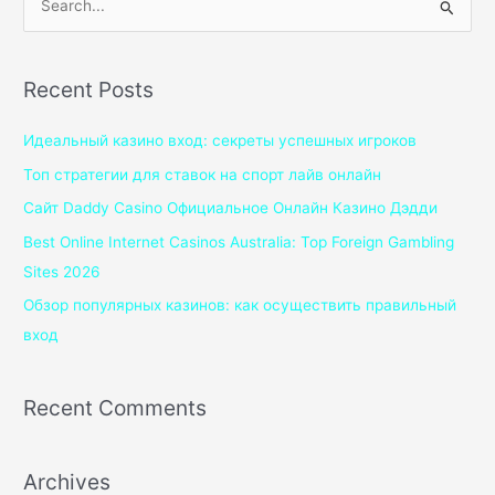
S
e
a
Recent Posts
r
c
Идеальный казино вход: секреты успешных игроков
h
Топ стратегии для ставок на спорт лайв онлайн
f
Сайт Daddy Casino Официальное Онлайн Казино Дэдди
o
Best Online Internet Casinos Australia: Top Foreign Gambling
r
Sites 2026
:
Обзор популярных казинов: как осуществить правильный
вход
Recent Comments
Archives