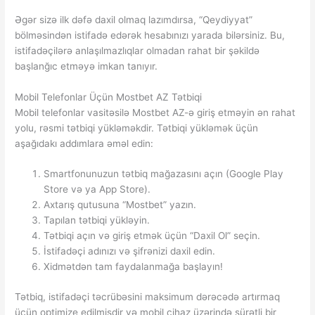
Əgər sizə ilk dəfə daxil olmaq lazımdırsa, “Qeydiyyat”
bölməsindən istifadə edərək hesabınızı yarada bilərsiniz. Bu,
istifadəçilərə anlaşılmazlıqlar olmadan rahat bir şəkildə
başlanğıc etməyə imkan tanıyır.
Mobil Telefonlar Üçün Mostbet AZ Tətbiqi
Mobil telefonlar vasitəsilə Mostbet AZ-ə giriş etməyin ən rahat
yolu, rəsmi tətbiqi yükləməkdir. Tətbiqi yükləmək üçün
aşağıdakı addımlara əməl edin:
Smartfonunuzun tətbiq mağazasını açın (Google Play
Store və ya App Store).
Axtarış qutusuna “Mostbet” yazın.
Tapılan tətbiqi yükləyin.
Tətbiqi açın və giriş etmək üçün “Daxil Ol” seçin.
İstifadəçi adınızı və şifrənizi daxil edin.
Xidmətdən tam faydalanmağa başlayın!
Tətbiq, istifadəçi təcrübəsini maksimum dərəcədə artırmaq
üçün optimize edilmişdir və mobil cihaz üzərində sürətli bir