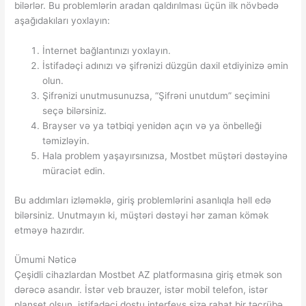
bilərlər. Bu problemlərin aradan qaldırılması üçün ilk növbədə
aşağıdakıları yoxlayın:
İnternet bağlantınızı yoxlayın.
İstifadəçi adınızı və şifrənizi düzgün daxil etdiyinizə əmin
olun.
Şifrənizi unutmusunuzsa, “Şifrəni unutdum” seçimini
seçə bilərsiniz.
Brayser və ya tətbiqi yenidən açın və ya önbelleği
təmizləyin.
Hala problem yaşayırsınızsa, Mostbet müştəri dəstəyinə
müraciət edin.
Bu addımları izləməklə, giriş problemlərini asanlıqla həll edə
bilərsiniz. Unutmayın ki, müştəri dəstəyi hər zaman kömək
etməyə hazırdır.
Ümumi Nəticə
Çeşidli cihazlardan Mostbet AZ platformasına giriş etmək son
dərəcə asandır. İstər veb brauzer, istər mobil telefon, istər
planşet olsun, istifadəçi dostu interfeys sizə rahat bir təcrübə