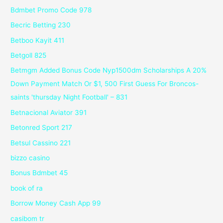
Bdmbet Promo Code 978
Becric Betting 230
Betboo Kayit 411
Betgoll 825
Betmgm Added Bonus Code Nyp1500dm Scholarships A 20%
Down Payment Match Or $1, 500 First Guess For Broncos-
saints 'thursday Night Football' – 831
Betnacional Aviator 391
Betonred Sport 217
Betsul Cassino 221
bizzo casino
Bonus Bdmbet 45
book of ra
Borrow Money Cash App 99
casibom tr