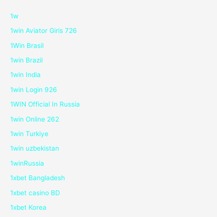
1w
1win Aviator Giris 726
1Win Brasil
1win Brazil
1win India
1win Login 926
1WIN Official In Russia
1win Online 262
1win Turkiye
1win uzbekistan
1winRussia
1xbet Bangladesh
1xbet casino BD
1xbet Korea