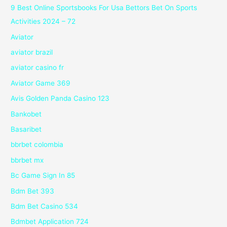
9 Best Online Sportsbooks For Usa Bettors Bet On Sports
Activities 2024 – 72
Aviator
aviator brazil
aviator casino fr
Aviator Game 369
Avis Golden Panda Casino 123
Bankobet
Basaribet
bbrbet colombia
bbrbet mx
Bc Game Sign In 85
Bdm Bet 393
Bdm Bet Casino 534
Bdmbet Application 724