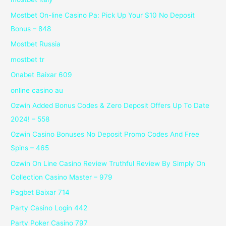
Mostbet On-line Casino Pa: Pick Up Your $10 No Deposit
Bonus – 848
Mostbet Russia
mostbet tr
Onabet Baixar 609
online casino au
Ozwin Added Bonus Codes & Zero Deposit Offers Up To Date
2024! – 558
Ozwin Casino Bonuses No Deposit Promo Codes And Free
Spins – 465
Ozwin On Line Casino Review Truthful Review By Simply On
Collection Casino Master – 979
Pagbet Baixar 714
Party Casino Login 442
Party Poker Casino 797