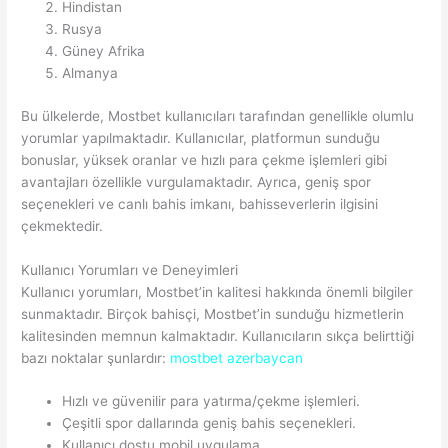
Hindistan
Rusya
Güney Afrika
Almanya
Bu ülkelerde, Mostbet kullanıcıları tarafından genellikle olumlu
yorumlar yapılmaktadır. Kullanıcılar, platformun sunduğu
bonuslar, yüksek oranlar ve hızlı para çekme işlemleri gibi
avantajları özellikle vurgulamaktadır. Ayrıca, geniş spor
seçenekleri ve canlı bahis imkanı, bahisseverlerin ilgisini
çekmektedir.
Kullanıcı Yorumları ve Deneyimleri
Kullanıcı yorumları, Mostbet’in kalitesi hakkında önemli bilgiler
sunmaktadır. Birçok bahisçi, Mostbet’in sunduğu hizmetlerin
kalitesinden memnun kalmaktadır. Kullanıcıların sıkça belirttiği
bazı noktalar şunlardır:
mostbet azerbaycan
Hızlı ve güvenilir para yatırma/çekme işlemleri.
Çeşitli spor dallarında geniş bahis seçenekleri.
Kullanıcı dostu mobil uygulama.