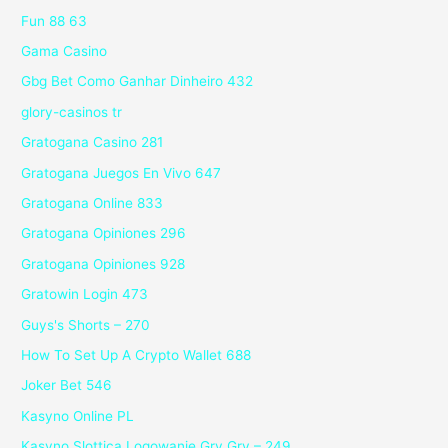
Fun 88 63
Gama Casino
Gbg Bet Como Ganhar Dinheiro 432
glory-casinos tr
Gratogana Casino 281
Gratogana Juegos En Vivo 647
Gratogana Online 833
Gratogana Opiniones 296
Gratogana Opiniones 928
Gratowin Login 473
Guys's Shorts – 270
How To Set Up A Crypto Wallet 688
Joker Bet 546
Kasyno Online PL
Kasyno Slottica Logowanie Gry Gry – 249