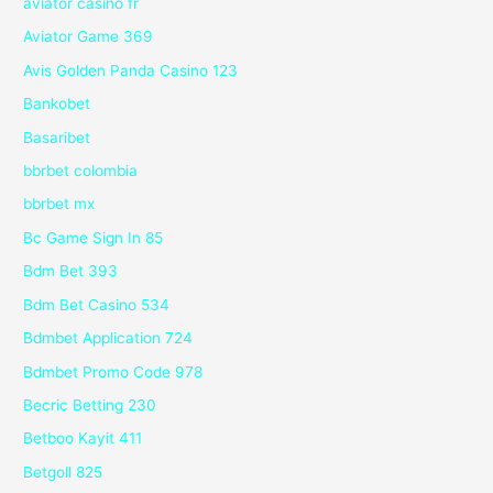
aviator casino fr
Aviator Game 369
Avis Golden Panda Casino 123
Bankobet
Basaribet
bbrbet colombia
bbrbet mx
Bc Game Sign In 85
Bdm Bet 393
Bdm Bet Casino 534
Bdmbet Application 724
Bdmbet Promo Code 978
Becric Betting 230
Betboo Kayit 411
Betgoll 825