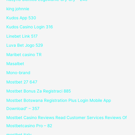
king johnnie
Kudos App 530
Kudos Casino Login 316
Linebet Link 517
Luva Bet Jogo 529
Maribet casino TR
Masalbet
Mono-brand
Mostbet 27 647
Mostbet Bonus Za Registraci 885
Mostbet Botswana Registration Plus Login Mobile App
Download" – 357
Mostbet Casino Reviews Read Customer Services Reviews Of
Mostbetcasino Pro – 82
mostbet italy