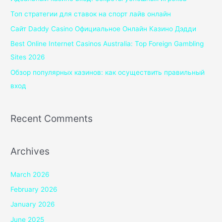
h
Топ стратегии для ставок на спорт лайв онлайн
f
Сайт Daddy Casino Официальное Онлайн Казино Дэдди
o
Best Online Internet Casinos Australia: Top Foreign Gambling
r
Sites 2026
:
Обзор популярных казинов: как осуществить правильный
вход
Recent Comments
Archives
March 2026
February 2026
January 2026
June 2025