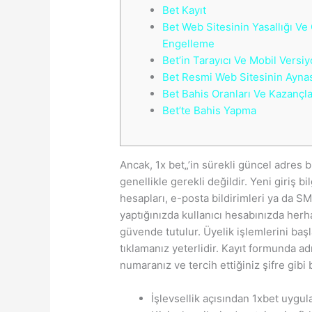
Bet Kayıt
Bet Web Sitesinin Yasallığı Ve 
Engelleme
Bet’in Tarayıcı Ve Mobil Versiy
Bet Resmi Web Sitesinin Ayna
Bet Bahis Oranları Ve Kazançla
Bet’te Bahis Yapma
Ancak, 1x bet„’in sürekli güncel adres 
genellikle gerekli değildir. Yeni giriş b
hesapları, e-posta bildirimleri ya da SM
yaptığınızda kullanıcı hesabınızda herh
güvende tutulur. Üyelik işlemlerini baş
tıklamanız yeterlidir. Kayıt formunda ad
numaranız ve tercih ettiğiniz şifre gibi
İşlevsellik açısından 1xbet uygu