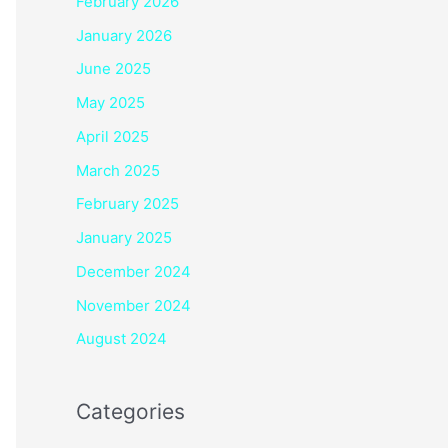
February 2026
January 2026
June 2025
May 2025
April 2025
March 2025
February 2025
January 2025
December 2024
November 2024
August 2024
Categories