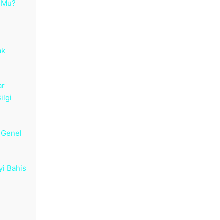
r Mu?
ak
ar
ilgi
n Genel
r
yi Bahis