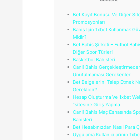
Bet Kayıt Bonusu Ve Diğer Sit
Promosyonları
Bahis Için 1xbet Kullanmak Gü
Midir?
Bet Bahis Şirketi – Futbol Bahi
Diğer Spor Türleri
Basketbol Bahisleri
Canli Bahis Gerçekleştirmede
Unutulmaması Gerekenler
Bet Belgelerini Talep Etmek 
Gereklidir?
Hesap Oluşturma Ve 1xbet We
“sitesine Giriş Yapma
Canli Bahis Maç Esnasında Sp
Bahisleri
Bet Hesabınızdan Nasıl Para Çe
Uygulama Kullanıcılarının 1xbe