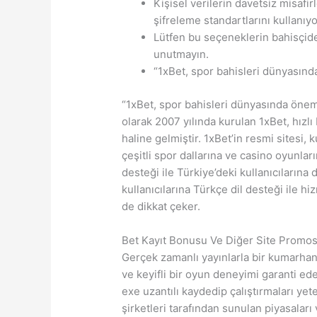
Kişisel verilerin davetsiz misafi
şifreleme standartlarını kullanıy
Lütfen bu seçeneklerin bahisçide 
unutmayın.
“1xBet, spor bahisleri dünyasında
“1xBet, spor bahisleri dünyasında önemli
olarak 2007 yılında kurulan 1xBet, hızlı
haline gelmiştir. 1xBet’in resmi sitesi, 
çeşitli spor dallarına ve casino oyunlar
desteği ile Türkiye’deki kullanıcılarına 
kullanıcılarına Türkçe dil desteği ile h
de dikkat çeker.
Bet Kayıt Bonusu Ve Diğer Site Promos
Gerçek zamanlı yayınlarla bir kumarhane
ve keyifli bir oyun deneyimi garanti ed
exe uzantılı kaydedip çalıştırmaları yete
şirketleri tarafından sunulan piyasaları