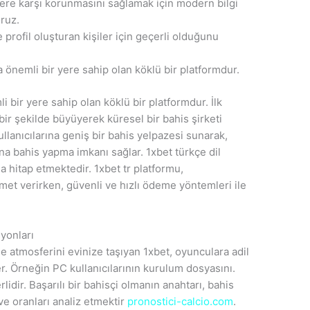
rlere karşı korunmasını sağlamak için modern bilgi
oruz.
profil oluşturan kişiler için geçerli olduğunu
 önemli bir yere sahip olan köklü bir platformdur.
 bir yere sahip olan köklü bir platformdur. İlk
 bir şekilde büyüyerek küresel bir bahis şirketi
kullanıcılarına geniş bir bahis yelpazesi sunarak,
ına bahis yapma imkanı sağlar. 1xbet türkçe dil
da hitap etmektedir. 1xbet tr platformu,
izmet verirken, güvenli ve hızlı ödeme yöntemleri ile
yonları
 atmosferini evinize taşıyan 1xbet, oyunculara adil
er. Örneğin PC kullanıcılarının kurulum dosyasını.
rlidir. Başarılı bir bahisçi olmanın anahtarı, bahis
 ve oranları analiz etmektir
pronostici-calcio.com
.