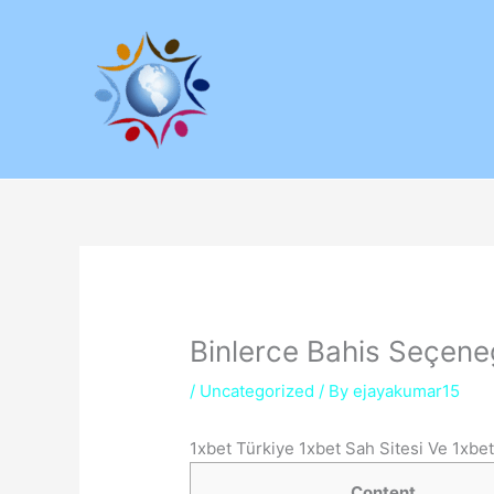
Skip
to
content
Binlerce Bahis Seçeneğ
/
Uncategorized
/ By
ejayakumar15
1xbet Türkiye 1xbet Sah Sitesi Ve 1xbet 
Content