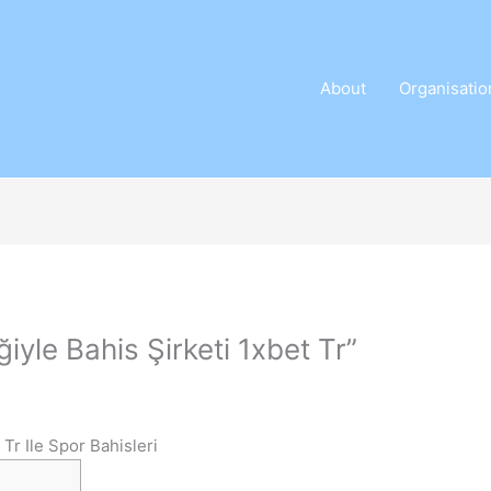
About
Organisatio
iyle Bahis Şirketi 1xbet Tr”
Tr Ile Spor Bahisleri