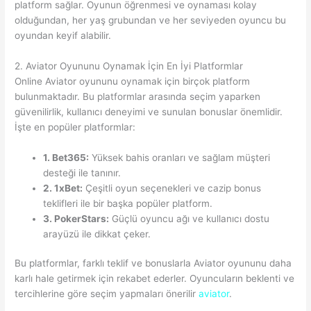
platform sağlar. Oyunun öğrenmesi ve oynaması kolay
olduğundan, her yaş grubundan ve her seviyeden oyuncu bu
oyundan keyif alabilir.
2. Aviator Oyununu Oynamak İçin En İyi Platformlar
Online Aviator oyununu oynamak için birçok platform
bulunmaktadır. Bu platformlar arasında seçim yaparken
güvenilirlik, kullanıcı deneyimi ve sunulan bonuslar önemlidir.
İşte en popüler platformlar:
1. Bet365:
Yüksek bahis oranları ve sağlam müşteri
desteği ile tanınır.
2. 1xBet:
Çeşitli oyun seçenekleri ve cazip bonus
teklifleri ile bir başka popüler platform.
3. PokerStars:
Güçlü oyuncu ağı ve kullanıcı dostu
arayüzü ile dikkat çeker.
Bu platformlar, farklı teklif ve bonuslarla Aviator oyununu daha
karlı hale getirmek için rekabet ederler. Oyuncuların beklenti ve
tercihlerine göre seçim yapmaları önerilir
aviator
.