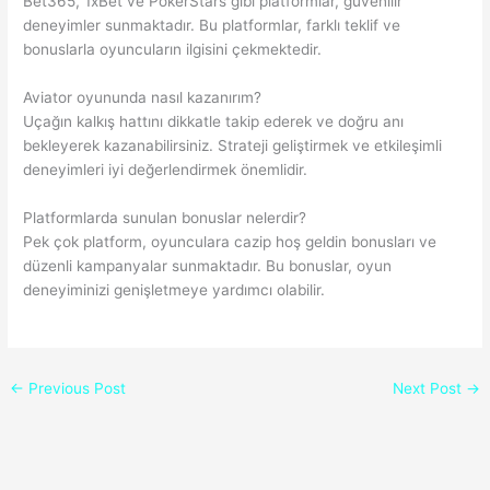
Bet365, 1xBet ve PokerStars gibi platformlar, güvenilir
deneyimler sunmaktadır. Bu platformlar, farklı teklif ve
bonuslarla oyuncuların ilgisini çekmektedir.
Aviator oyununda nasıl kazanırım?
Uçağın kalkış hattını dikkatle takip ederek ve doğru anı
bekleyerek kazanabilirsiniz. Strateji geliştirmek ve etkileşimli
deneyimleri iyi değerlendirmek önemlidir.
Platformlarda sunulan bonuslar nelerdir?
Pek çok platform, oyunculara cazip hoş geldin bonusları ve
düzenli kampanyalar sunmaktadır. Bu bonuslar, oyun
deneyiminizi genişletmeye yardımcı olabilir.
←
Previous Post
Next Post
→