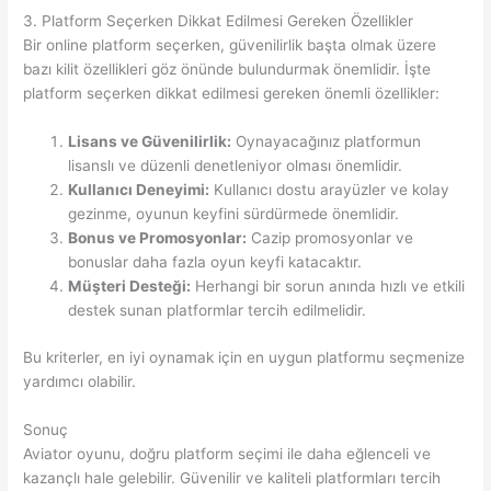
3. Platform Seçerken Dikkat Edilmesi Gereken Özellikler
Bir online platform seçerken, güvenilirlik başta olmak üzere
bazı kilit özellikleri göz önünde bulundurmak önemlidir. İşte
platform seçerken dikkat edilmesi gereken önemli özellikler:
Lisans ve Güvenilirlik:
Oynayacağınız platformun
lisanslı ve düzenli denetleniyor olması önemlidir.
Kullanıcı Deneyimi:
Kullanıcı dostu arayüzler ve kolay
gezinme, oyunun keyfini sürdürmede önemlidir.
Bonus ve Promosyonlar:
Cazip promosyonlar ve
bonuslar daha fazla oyun keyfi katacaktır.
Müşteri Desteği:
Herhangi bir sorun anında hızlı ve etkili
destek sunan platformlar tercih edilmelidir.
Bu kriterler, en iyi oynamak için en uygun platformu seçmenize
yardımcı olabilir.
Sonuç
Aviator oyunu, doğru platform seçimi ile daha eğlenceli ve
kazançlı hale gelebilir. Güvenilir ve kaliteli platformları tercih