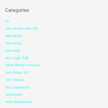
Categories
1w
1win Aviator Giris 726
1Win Brasil
1win Brazil
1win India
1win Login 926
1WIN Official In Russia
1win Online 262
1win Turkiye
1win uzbekistan
1winRussia
1xbet Bangladesh