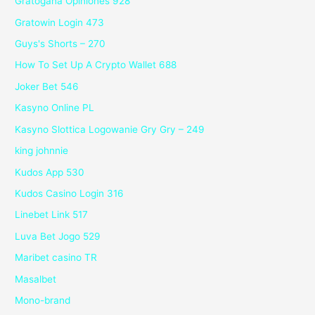
Gratogana Opiniones 928
Gratowin Login 473
Guys's Shorts – 270
How To Set Up A Crypto Wallet 688
Joker Bet 546
Kasyno Online PL
Kasyno Slottica Logowanie Gry Gry – 249
king johnnie
Kudos App 530
Kudos Casino Login 316
Linebet Link 517
Luva Bet Jogo 529
Maribet casino TR
Masalbet
Mono-brand