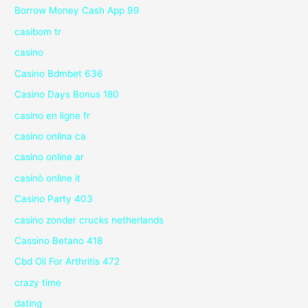
Borrow Money Cash App 99
casibom tr
casino
Casino Bdmbet 636
Casino Days Bonus 180
casino en ligne fr
casino onlina ca
casino online ar
casinò online it
Casino Party 403
casino zonder crucks netherlands
Cassino Betano 418
Cbd Oil For Arthritis 472
crazy time
dating