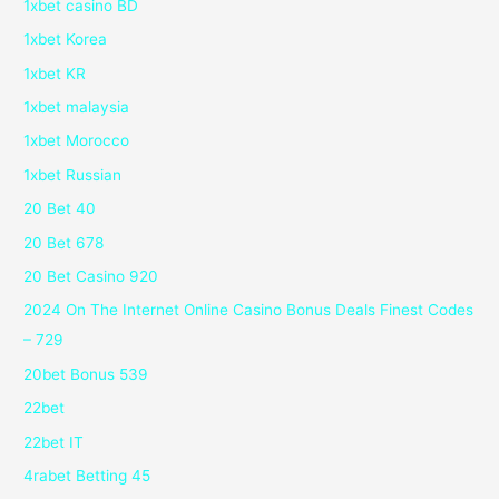
1xbet casino BD
1xbet Korea
1xbet KR
1xbet malaysia
1xbet Morocco
1xbet Russian
20 Bet 40
20 Bet 678
20 Bet Casino 920
2024 On The Internet Online Casino Bonus Deals Finest Codes
– 729
20bet Bonus 539
22bet
22bet IT
4rabet Betting 45