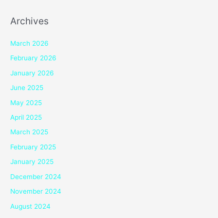
Archives
March 2026
February 2026
January 2026
June 2025
May 2025
April 2025
March 2025
February 2025
January 2025
December 2024
November 2024
August 2024